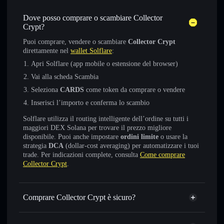
Dove posso comprare o scambiare Collector
Crypt?
Puoi comprare, vendere o scambiare
Collector Crypt
direttamente nel
wallet Solflare
:
Apri Solflare (app mobile o estensione del browser)
Vai alla scheda Scambia
Seleziona
CARDS
come token da comprare o vendere
Inserisci l’importo e conferma lo scambio
Solflare utilizza il routing intelligente dell’ordine su tutti i
maggiori DEX Solana per trovare il prezzo migliore
disponibile. Puoi anche impostare
ordini limite
o usare la
strategia
DCA
(dollar-cost averaging) per automatizzare i tuoi
trade. Per indicazioni complete, consulta
Come comprare
Collector Crypt
.
Comprare Collector Crypt è sicuro?
Collector Crypt
token verificato