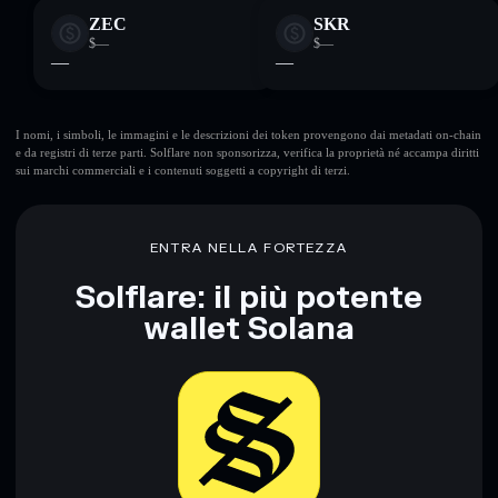
ZEC
SKR
$—
$—
—
—
I nomi, i simboli, le immagini e le descrizioni dei token provengono dai metadati on-chain
e da registri di terze parti. Solflare non sponsorizza, verifica la proprietà né accampa diritti
sui marchi commerciali e i contenuti soggetti a copyright di terzi.
ENTRA NELLA FORTEZZA
Solflare: il più potente
wallet Solana
Scarica ora