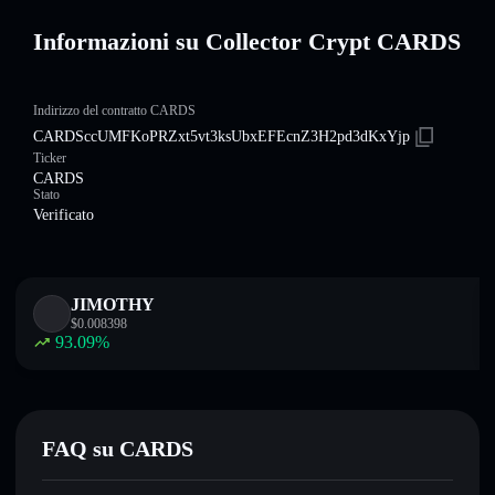
Informazioni su Collector Crypt CARDS
Indirizzo del contratto CARDS
CARDSccUMFKoPRZxt5vt3ksUbxEFEcnZ3H2pd3dKxYjp
Ticker
CARDS
Stato
Verificato
JIMOTHY
$
0.008398
93.09
%
FAQ su CARDS