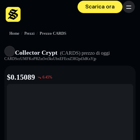
Scarica ora
Menu
Home
/
Prezzi
/
Prezzo CARDS
Collector Crypt
(CARDS)
prezzo di oggi
CARDSccUMFKoPRZxt5vt3ksUbxEFEcnZ3H2pd3dKxYjp
$
0.15089
6.45
%