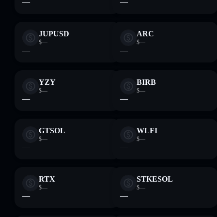
—
—
JUPUSD
ARC
$—
$—
—
—
YZY
BIRB
$—
$—
—
—
GTSOL
WLFI
$—
$—
—
—
RTX
STKESOL
$—
$—
—
—