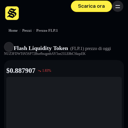
Scarica ora
Menu
Home
/
Prezzi
/
Prezzo FLP.1
Flash Liquidity Token
(FLP.1)
prezzo di oggi
NUZ3FDWTtN5SP72BsefbsqpnbAY5oe21LE8bCSkqsEK
$
0.887907
1.83
%