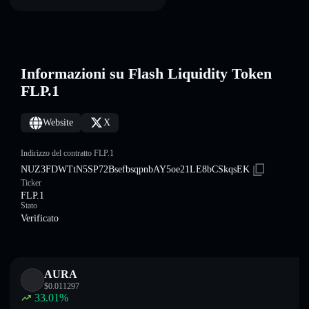
Informazioni su Flash Liquidity Token
FLP.1
Website
X
Indirizzo del contratto FLP.1
NUZ3FDWTtN5SP72BsefbsqpnbAY5oe21LE8bCSkqsEK
Ticker
FLP.1
Stato
Verificato
AURA
$
0.011297
33.01
%