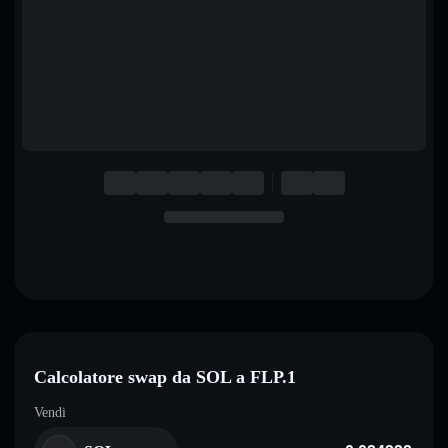
English
Deutsch
Italiano
Português
Español
Calcolatore swap da SOL a FLP.1
Vendi