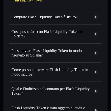
Flash Liquidity Token
.
Comprare Flash Liquidity Token è sicuro?
Flash Liquidity Token
token verificato
Cosa posso fare con Flash Liquidity Token in
Solflare?
Flash Liquidity Token
wallet Solflare
Scambiare istantaneamente
— scambia FLP.1 in SOL,
Posso inviare Flash Liquidity Token in modo
USDC o in migliaia di altri token Solana al prezzo migliore
riservato su Solana?
con il routing intelligente dell’ordine
wallet Solflare
Aggregatore di privacy
Impostare ordini limite
— automatizza i tuoi trade al
Flash
Come posso conservare Flash Liquidity Token in
prezzo desiderato di FLP.1
Liquidity Token
modo sicuro?
Usare il DCA
— applica la strategia dollar-cost average su
FLP.1 nel tempo
Flash Liquidity Token
wallet non-custodial
Solflare
Inviare in modo riservato
— trasferisci FLP.1 senza
Qual è l’indirizzo del contratto per Flash Liquidity
collegare pubblicamente i wallet usando l’Aggregatore di
Token?
privacy incorporato di Solflare
Flash Liquidity
Monitorare in tempo reale
— conosci prezzo, volume,
Token
capitalizzazione di mercato e liquidità di FLP.1
Flash Liquidity Token è stato oggetto di audit o
Aggregatore di privacy
NUZ3FDWTtN5SP72BsefbsqpnbAY5oe21LE8bCSkqsEK