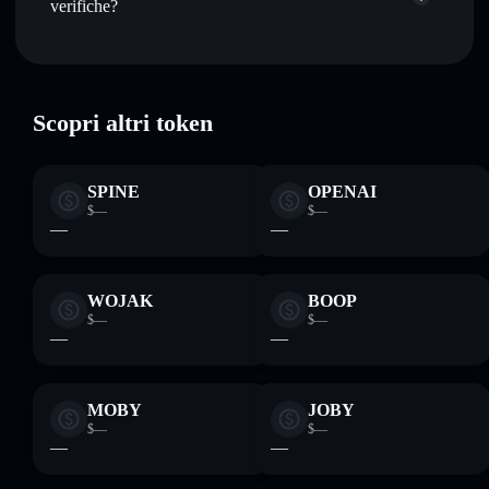
verifiche?
Conservare in modo sicuro
— tieni i tuoi FLP.1 in un
wallet non-custodial all’interno del quale hai il pieno ed
Flash Liquidity Token
verificato
esclusivo controllo delle tue chiavi private
FLP.1
wallet Solflare
Scopri altri token
SPINE
OPENAI
$—
$—
—
—
WOJAK
BOOP
$—
$—
—
—
MOBY
JOBY
$—
$—
—
—