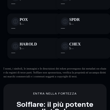
—
—
POX
SPDR
$—
$—
—
—
HAROLD
CHEX
$—
$—
—
—
I nomi, i simboli, le immagini e le descrizioni dei token provengono dai metadati on-chain
e da registri di terze parti. Solflare non sponsorizza, verifica la proprietà né accampa diritti
sui marchi commerciali e i contenuti soggetti a copyright di terzi.
ENTRA NELLA FORTEZZA
Solflare: il più potente