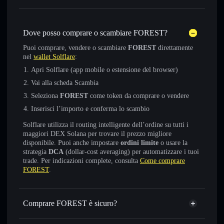
Dove posso comprare o scambiare FOREST?
Puoi comprare, vendere o scambiare
FOREST
direttamente
nel
wallet Solflare
:
Apri Solflare (app mobile o estensione del browser)
Vai alla scheda Scambia
Seleziona
FOREST
come token da comprare o vendere
Inserisci l’importo e conferma lo scambio
Solflare utilizza il routing intelligente dell’ordine su tutti i
maggiori DEX Solana per trovare il prezzo migliore
disponibile. Puoi anche impostare
ordini limite
o usare la
strategia
DCA
(dollar-cost averaging) per automatizzare i tuoi
trade. Per indicazioni complete, consulta
Come comprare
FOREST
.
Comprare FOREST è sicuro?
FOREST
token verificato