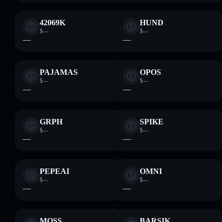
42069K
HUND
$—
$—
—
—
PAJAMAS
OPOS
$—
$—
—
—
GRPH
SPIKE
$—
$—
—
—
PEPEAI
OMNI
$—
$—
—
—
MOSS
BARSIK