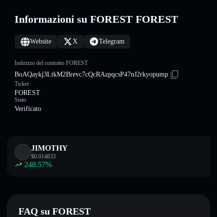
Informazioni su FOREST FOREST
Website
X
Telegram
Indirizzo del contratto FOREST
BoAQaykj3LtkM2Brevc7cQcRAzpqcsP47nJ2rkyopump
Ticker
FOREST
Stato
Verificato
JIMOTHY
$
0.014833
248.57
%
FAQ su FOREST