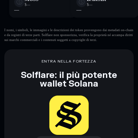
$—
$—
—
—
I nomi, i simboli, le immagini e le descrizioni dei token provengono dai metadati on-chain
e da registri di terze parti. Solflare non sponsorizza, verifica la proprietà né accampa diritti
sui marchi commerciali e i contenuti soggetti a copyright di terzi.
ENTRA NELLA FORTEZZA
Solflare: il più potente
wallet Solana
Scarica ora