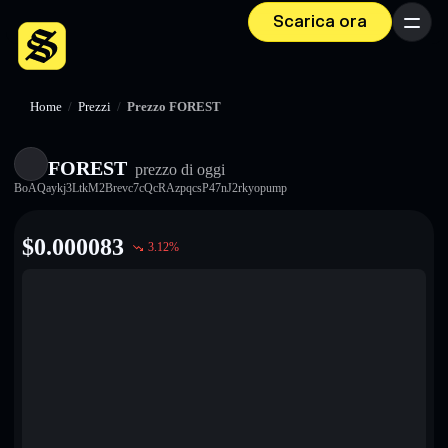
Scarica ora
Menu
Home
/
Prezzi
/
Prezzo FOREST
FOREST
prezzo di oggi
BoAQaykj3LtkM2Brevc7cQcRAzpqcsP47nJ2rkyopump
$
0.000083
3.12
%