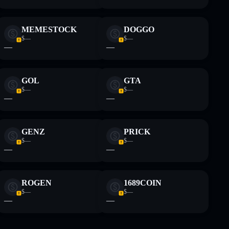
MEMESTOCK
DOGGO
$—
$—
—
—
GOL
GTA
$—
$—
—
—
GENZ
PRICK
$—
$—
—
—
ROGEN
1689COIN
$—
$—
—
—