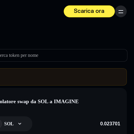
Scarica ora
Menu
erca token per nome
colatore swap da SOL a IMAGINE
SOL