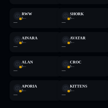
RWW
SHORK
$—
$—
—
—
AINARA
AVATAR
$—
$—
—
—
ALAN
CROC
$—
$—
—
—
APORIA
KITTENS
$—
$—
—
—