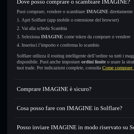
Dove posso comprare o scambiare IMAGINE?
Puoi comprare, vendere o scambiare
IMAGINE
direttamente
Apri Solflare (app mobile o estensione del browser)
Vai alla scheda Scambia
Seleziona
IMAGINE
come token da comprare o vendere
Inserisci l’importo e conferma lo scambio
Solflare utilizza il routing intelligente dell’ordine su tutti i 
disponibile. Puoi anche impostare
ordini limite
o usare la stra
tuoi trade. Per indicazioni complete, consulta
Come comprar
Comprare IMAGINE è sicuro?
IMAGINE
non è verificato
Cosa posso fare con IMAGINE in Solflare?
IMAGINE
wallet Solflare
Posso inviare IMAGINE in modo riservato su S
Scambiare istantaneamente
— scambia IMAGINE in SOL, U
migliore con il routing intelligente dell’ordine