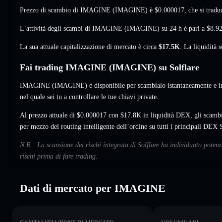
Prezzo di scambio di IMAGINE (IMAGINE) è
$0.000017
, che si trad
L’attività degli scambi di IMAGINE (IMAGINE) su 24 h è pari a
$8.9
La sua attuale capitalizzazione di mercato è circa
$17.5K
. La liquidità
Fai trading IMAGINE (IMAGINE) su Solflare
IMAGINE (IMAGINE) è disponibile per scambialo istantaneamente e im
nel quale sei tu a controllare le tue chiavi private.
Al prezzo attuale di $0.000017 con $17.8K in liquidità DEX, gli scam
per mezzo del routing intelligente dell’ordine su tutti i principali DEX 
N.B.: La scansione dei rischi integrata di Solflare ha individuato pot
rischi prima di fare trading.
Dati di mercato per IMAGINE