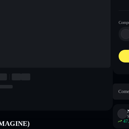
Comp
Come 
$
47
(IMAGINE)