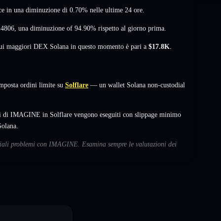
uce in una diminuzione di 0.70%
nelle ultime 24 ore.
24806
,
una diminuzione of 94.90%
rispetto al giorno prima.
 sui maggiori DEX Solana in questo momento è pari a
$17.8K
.
posta ordini limite su
Solflare
— un wallet Solana non-custodial
bi di IMAGINE in Solflare vengono eseguiti con slippage minimo
Solana.
enziali problemi con IMAGINE. Esamina sempre le valutazioni dei