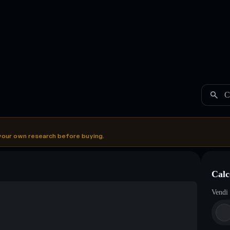
C
your own research before buying.
Cal
Vendi