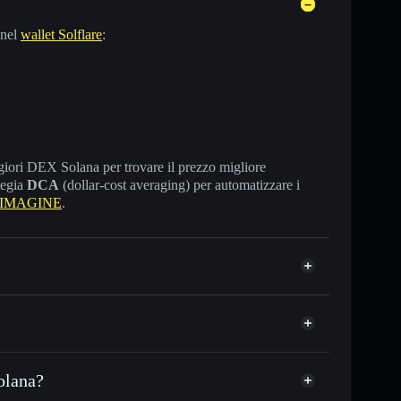
 nel
wallet Solflare
:
maggiori DEX Solana per trovare il prezzo migliore
tegia
DCA
(dollar-cost averaging) per automatizzare i
e IMAGINE
.
olana?
SDC o in migliaia di altri token Solana al prezzo