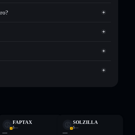
ezzo desiderato di IMAGINE
ro?
 su IMAGINE nel tempo
wallet non-custodial
Solflare
llegare pubblicamente i wallet usando l’Aggregatore di
IMAGINE
Aggregatore di
italizzazione di mercato e liquidità di IMAGINE
allet non-custodial all’interno del quale hai il pieno ed
xhvgm
IMAGINE
wallet
ormativi e non costituiscono una consulenza finanziaria.
z.
FAPTAX
SOLZILLA
$—
$—
—
—