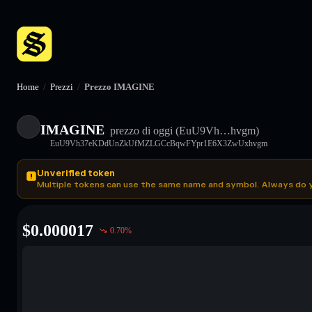
Home
/
Prezzi
/
Prezzo IMAGINE
IMAGINE
prezzo di oggi
(EuU9Vh…hvgm)
EuU9Vh37eKDdUnZkUfMZLGCcBqwFYpr1E6X3ZwUxhvgm
Unverified token
Multiple tokens can use the same name and symbol. Always do 
$
0.000017
0.70
%