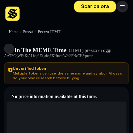
Scarica ora
Menu
Home
/
Prezzi
/
Prezzo ITMT
In The MEME Time
(ITMT)
prezzo di oggi
AATECgWF4KjALbpgUXjabqFKHmdtjWdfdFNzCH3ipump
Unverified token
Multiple tokens can use the same name and symbol. Always
do your own research before buying.
No price information available at this time.