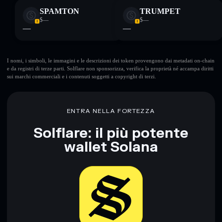
SPAMTON
TRUMPET
$—
$—
—
—
I nomi, i simboli, le immagini e le descrizioni dei token provengono dai metadati on-chain
e da registri di terze parti. Solflare non sponsorizza, verifica la proprietà né accampa diritti
sui marchi commerciali e i contenuti soggetti a copyright di terzi.
ENTRA NELLA FORTEZZA
Solflare: il più potente
wallet Solana
Scarica ora