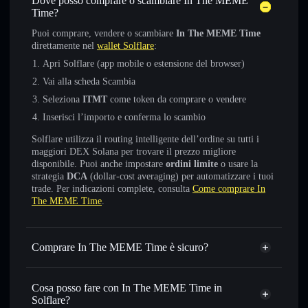
Dove posso comprare o scambiare In The MEME
Time?
Puoi comprare, vendere o scambiare
In The MEME Time
direttamente nel
wallet Solflare
:
Apri Solflare (app mobile o estensione del browser)
Vai alla scheda Scambia
Seleziona
ITMT
come token da comprare o vendere
Inserisci l’importo e conferma lo scambio
Solflare utilizza il routing intelligente dell’ordine su tutti i
maggiori DEX Solana per trovare il prezzo migliore
disponibile. Puoi anche impostare
ordini limite
o usare la
strategia
DCA
(dollar-cost averaging) per automatizzare i tuoi
trade. Per indicazioni complete, consulta
Come comprare In
The MEME Time
.
Comprare In The MEME Time è sicuro?
In The MEME Time
non è verificato
Cosa posso fare con In The MEME Time in
Solflare?