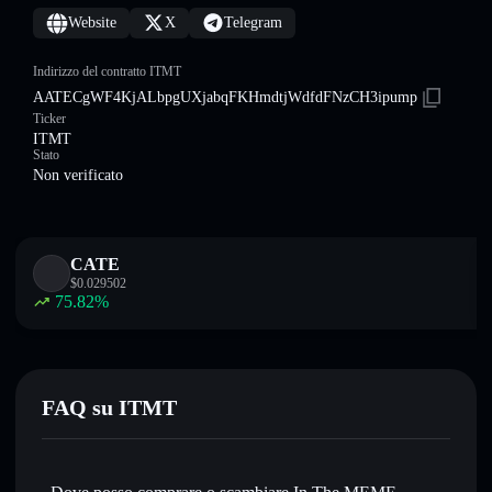
Website
X
Telegram
Indirizzo del contratto ITMT
AATECgWF4KjALbpgUXjabqFKHmdtjWdfdFNzCH3ipump
Ticker
ITMT
Stato
Non verificato
CATE
$
0.029502
75.82
%
FAQ su ITMT