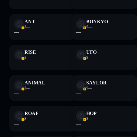
—
—
ANT
BONKYO
$—
$—
—
—
RISE
UFO
$—
$—
—
—
ANIMAL
SAYLOR
$—
$—
—
—
ROAF
HOP
$—
$—
—
—