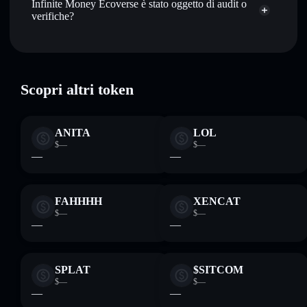
Infinite Money Ecoverse è stato oggetto di audit o
Aggregatore di privacy
imE1nbjWM9QGUzxH2WHYNjcrUqgh9tT8RFYoj9UnMj3
verifiche?
Infinite Money Ecoverse
verificato
IME
wallet Solflare
Scopri altri token
ANITA
LOL
$—
$—
—
—
FAHHHH
XENCAT
$—
$—
—
—
SPLAT
$SITCOM
$—
$—
—
—