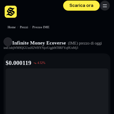
Scarica ora
Menu
Home
/
Prezzi
/
Prezzo IME
Infinite Money Ecoverse
(IME)
prezzo di oggi
imE1nbjWM9QGUzxH2WHYNjcrUqgh9tT8RFYoj9UnMj3
$
0.000119
4.52
%