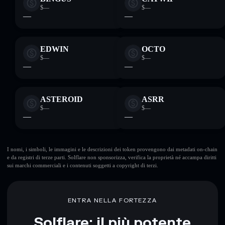
$—
$—
—
—
EDWIN
OCTO
$—
$—
—
—
ASTEROID
ASRR
$—
$—
—
—
I nomi, i simboli, le immagini e le descrizioni dei token provengono dai metadati on-chain
e da registri di terze parti. Solflare non sponsorizza, verifica la proprietà né accampa diritti
sui marchi commerciali e i contenuti soggetti a copyright di terzi.
ENTRA NELLA FORTEZZA
Solflare: il più potente