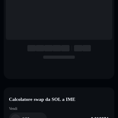
English
Deutsch
Italiano
Português
Español
Calcolatore swap da SOL a IME
Vendi