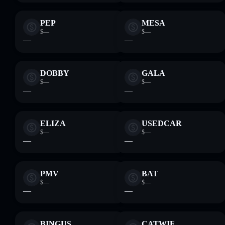
PEP
MESA
$—
$—
—
—
DOBBY
GALA
$—
$—
—
—
ELIZA
USEDCAR
$—
$—
—
—
PMV
BAT
$—
$—
—
—
BINGUS
CATWIF