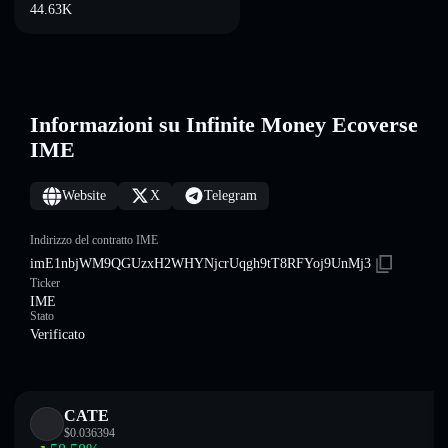
44.63K
Informazioni su Infinite Money Ecoverse
IME
Website
X
Telegram
Indirizzo del contratto IME
imE1nbjWM9QGUzxH2WHYNjcrUqgh9tT8RFYoj9UnMj3
Ticker
IME
Stato
Verificato
CATE
$
0.036394