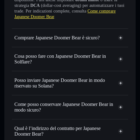
strategia
DCA
(dollar-cost averaging) per automatizzare i tuoi
trade. Per indicazioni complete, consulta
Come comprare
Japanese Doomer Bear
.
Comprare Japanese Doomer Bear è sicuro?
Japanese Doomer Bear
non è verificato
Cosa posso fare con Japanese Doomer Bear in
Solflare?
Japanese Doomer Bear
wallet Solflare
Scambiare istantaneamente
— scambia SHASHIN in
Posso inviare Japanese Doomer Bear in modo
SOL, USDC o in migliaia di altri token Solana al prezzo
riservato su Solana?
migliore con il routing intelligente dell’ordine
Aggregatore di privacy
Impostare ordini limite
— automatizza i tuoi trade al
Come posso conservare Japanese Doomer Bear in
prezzo desiderato di SHASHIN
modo sicuro?
Usare il DCA
— applica la strategia dollar-cost average su
SHASHIN nel tempo
Japanese Doomer Bear
wallet non-custodial
Solflare
Inviare in modo riservato
— trasferisci SHASHIN senza
Qual è l’indirizzo del contratto per Japanese
collegare pubblicamente i wallet usando l’Aggregatore di
Doomer Bear?
privacy incorporato di Solflare