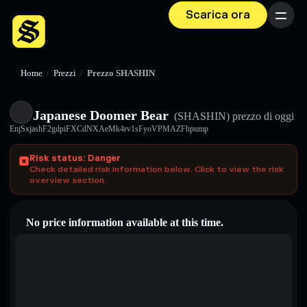
Scarica ora
Menu
Home
/
Prezzi
/
Prezzo SHASHIN
Japanese Doomer Bear
(SHASHIN)
prezzo di oggi
EnjSxjashF2gdpiFXCdNXAeMk4rv1sFyoVPMAZFhpump
Risk status: Danger
Check detailed risk information below. Click to view the risk
overview section.
No price information available at this time.