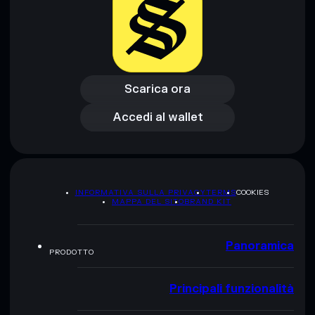
formativi e non costituiscono una consulenza finanziaria.
Informati sempre autonomamente. Dati forniti da
rugcheck.xyz.
Scarica ora
Accedi al wallet
Scarica ora
Accedi al wallet
INFORMATIVA SULLA PRIVACY
TERMS
COOKIES
MAPPA DEL SITO
BRAND KIT
Panoramica
PRODOTTO
Principali funzionalità