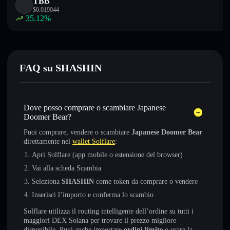
TBB
$
0.019044
35.12
%
FAQ su SHASHIN
Dove posso comprare o scambiare Japanese
Doomer Bear?
Puoi comprare, vendere o scambiare
Japanese Doomer Bear
direttamente nel
wallet Solflare
:
Apri Solflare (app mobile o estensione del browser)
Vai alla scheda Scambia
Seleziona
SHASHIN
come token da comprare o vendere
Inserisci l’importo e conferma lo scambio
Solflare utilizza il routing intelligente dell’ordine su tutti i
maggiori DEX Solana per trovare il prezzo migliore
disponibile. Puoi anche impostare
ordini limite
o usare la