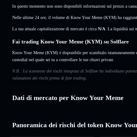
In questo momento non sono disponibili informazioni sul prezzo a causa 
Nelle ultime 24 ore, il volume di Know Your Meme (KYM) ha raggiun
La sua attuale capitalizzazione di mercato è circa
N/A
. La liquidità su
Fai trading Know Your Meme (KYM) su Solflare
Know Your Meme (KYM) è disponibile per scambialo istantaneamente e 
custodial nel quale sei tu a controllare le tue chiavi private.
N.B.: La scansione dei rischi integrata di Solflare ha individuato pot
valutazioni dei rischi prima di fare trading.
Dati di mercato per Know Your Meme
Panoramica dei rischi del token Know Yo