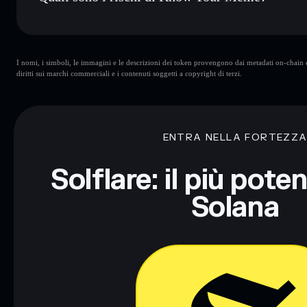
Rischi principali di Know Your Meme:
I nomi, i simboli, le immagini e le descrizioni dei token provengono dai metadati on-chain e 
Your Meme
mutevoli
diritti sui marchi commerciali e i contenuti soggetti a copyright di terzi.
Disclaimer: Queste informazioni hanno esclusivamente scopi f
Informati sempre autonomamente. Dati forniti da rugcheck.xy
ENTRA NELLA FORTEZZ
Solflare: il più pote
Solana