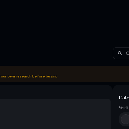
C
your own research before buying.
Calc
Vendi