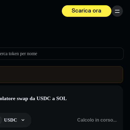
Scarica ora
Menu
erca token per nome
olatore swap da USDC a SOL
USDC