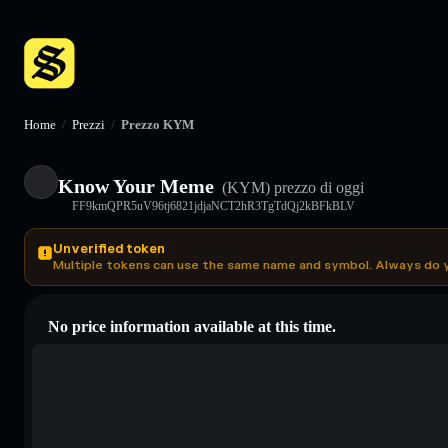
Home
/
Prezzi
/
Prezzo KYM
Know Your Meme
(KYM)
prezzo di oggi
FF9kmQPR5uV96tj6821jdjaNCT2hR3TgTdQj2kBFkBLV
Unverified token
Multiple tokens can use the same name and symbol. Always do 
No price information available at this time.