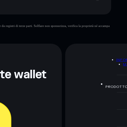
Know
da registri di terze parti. Solflare non sponsorizza, verifica la proprietà né accampa
ormativi e non costituiscono una consulenza finanziaria.
z.
A
INFO
M
nte wallet
PRODOTT