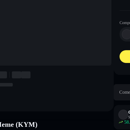
Comp
Come 
$
58
 Meme (KYM)