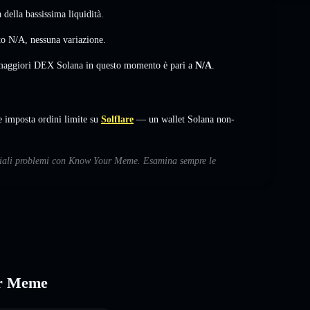
della bassissima liquidità.
to
N/A
,
nessuna variazione
.
i maggiori DEX Solana in questo momento è pari a
N/A
.
imposta ordini limite su
Solflare
— un wallet Solana non-
enziali problemi con Know Your Meme. Esamina sempre le
ur Meme