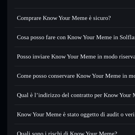
Comprare Know Your Meme è sicuro?
Know Your Meme
non è verificato
Cosa posso fare con Know Your Meme in Solfla
Know Your Meme
wallet Solflare
Posso inviare Know Your Meme in modo riserva
Scambiare istantaneamente
— scambia KYM in SOL, USDC o
con il routing intelligente dell’ordine
Aggregatore di privacy
Impostare ordini limite
— automatizza i tuoi trade al pre
Come posso conservare Know Your Meme in mo
Usare il DCA
— applica la strategia dollar-cost average 
Know Your Meme
Inviare in modo riservato
— trasferisci KYM senza colleg
Solflare
privacy incorporato di Solflare
Qual è l’indirizzo del contratto per Know You
Monitorare in tempo reale
— conosci prezzo, volume, capi
Aggregatore di privacy
Know Your Me
Conservare in modo sicuro
— tieni i tuoi KYM in un walle
FF9kmQPR5uV96tj6821jdjaNCT2hR3TgTdQj2kBFkB
Know Your Meme è stato oggetto di audit o veri
esclusivo controllo delle tue chiavi private
Know Your Meme
non è verificato
Quali sono i rischi di Know Your Meme?