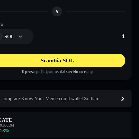
ra
SOL
Scambia SOL
Il prezzo può dipendere dal servizio on-ramp
comprare Know Your Meme con il wallet Solflare
CATE
0.036394
.58
%