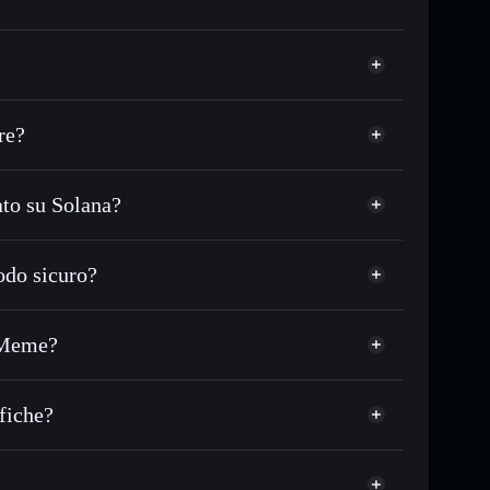
re?
to su Solana?
 in migliaia di altri token Solana al prezzo migliore
zzo desiderato di KYM
do sicuro?
su KYM nel tempo
wallet non-custodial
Solflare
are pubblicamente i wallet usando l’Aggregatore di
Know Your Meme
r Meme?
talizzazione di mercato e liquidità di KYM
me
t non-custodial all’interno del quale hai il pieno ed
LV
fiche?
KYM
wallet Solflare