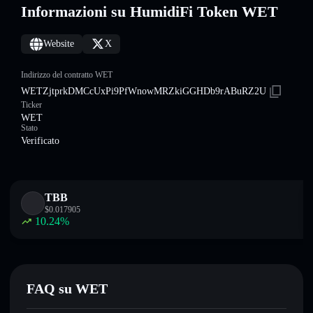
Informazioni su HumidiFi Token WET
Website
X
Indirizzo del contratto WET
WETZjtprkDMCcUxPi9PfWnowMRZkiGGHDb9rABuRZ2U
Ticker
WET
Stato
Verificato
TBB
$
0.017905
10.24
%
FAQ su WET