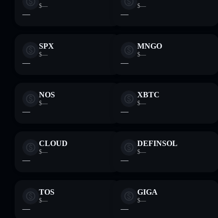
$—
$—
—
—
SPX
MNGO
$—
$—
—
—
NOS
XBTC
$—
$—
—
—
CLOUD
DEFINSOL
$—
$—
—
—
TOS
GIGA
$—
$—
—
—