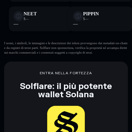
NEET
PIPPIN
$—
$—
—
—
I nomi, i simboli, le immagini e le descrizioni dei token provengono dai metadati on-chain
e da registri di terze parti. Solflare non sponsorizza, verifica la proprietà né accampa diritti
sui marchi commerciali e i contenuti soggetti a copyright di terzi.
ENTRA NELLA FORTEZZA
Solflare: il più potente
wallet Solana