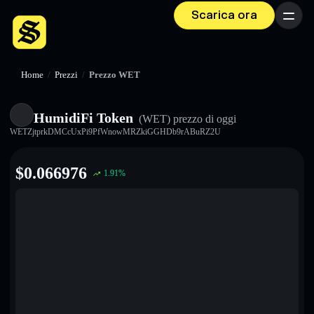
Scarica ora
Menu
Home
/
Prezzi
/
Prezzo WET
HumidiFi Token
(WET)
prezzo di oggi
WETZjtprkDMCcUxPi9PfWnowMRZkiGGHDb9rABuRZ2U
$
0.066976
1.91
%