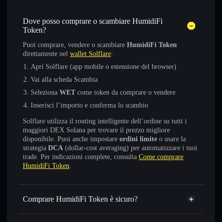
Dove posso comprare o scambiare HumidiFi
Token?
Puoi comprare, vendere o scambiare
HumidiFi Token
direttamente nel
wallet Solflare
:
Apri Solflare (app mobile o estensione del browser)
Vai alla scheda Scambia
Seleziona
WET
come token da comprare o vendere
Inserisci l’importo e conferma lo scambio
Solflare utilizza il routing intelligente dell’ordine su tutti i
maggiori DEX Solana per trovare il prezzo migliore
disponibile. Puoi anche impostare
ordini limite
o usare la
strategia
DCA
(dollar-cost averaging) per automatizzare i tuoi
trade. Per indicazioni complete, consulta
Come comprare
HumidiFi Token
.
Comprare HumidiFi Token è sicuro?
HumidiFi Token
token verificato