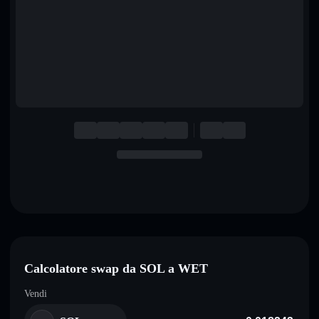
English
Deutsch
Italiano
Português
Español
Calcolatore swap da SOL a WET
Vendi