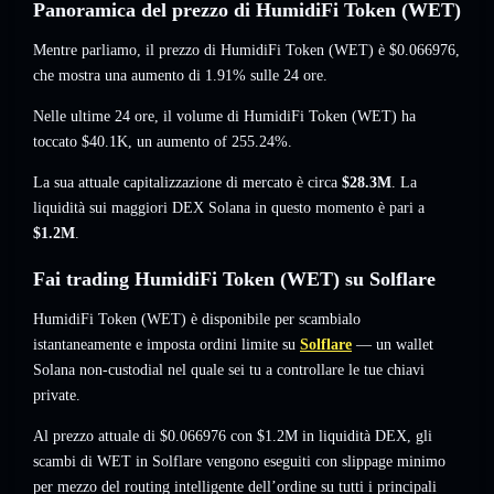
Panoramica del prezzo di HumidiFi Token (WET)
Mentre parliamo, il prezzo di HumidiFi Token (WET) è
$0.066976
,
che mostra una aumento di 1.91%
sulle 24 ore.
Nelle ultime 24 ore, il volume di HumidiFi Token (WET) ha
toccato
$40.1K
,
un aumento of 255.24%
.
La sua attuale capitalizzazione di mercato è circa
$28.3M
. La
liquidità sui maggiori DEX Solana in questo momento è pari a
$1.2M
.
Fai trading HumidiFi Token (WET) su Solflare
HumidiFi Token (WET) è disponibile per scambialo
istantaneamente e imposta ordini limite su
Solflare
— un wallet
Solana non-custodial nel quale sei tu a controllare le tue chiavi
private.
Al prezzo attuale di $0.066976 con $1.2M in liquidità DEX, gli
scambi di WET in Solflare vengono eseguiti con slippage minimo
per mezzo del routing intelligente dell’ordine su tutti i principali