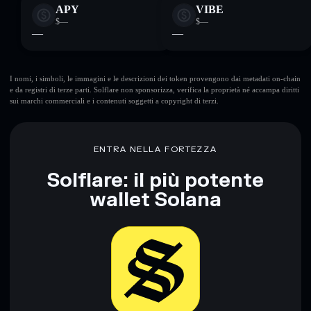
APY
VIBE
$—
$—
—
—
I nomi, i simboli, le immagini e le descrizioni dei token provengono dai metadati on-chain
e da registri di terze parti. Solflare non sponsorizza, verifica la proprietà né accampa diritti
sui marchi commerciali e i contenuti soggetti a copyright di terzi.
ENTRA NELLA FORTEZZA
Solflare: il più potente
wallet Solana
Scarica ora