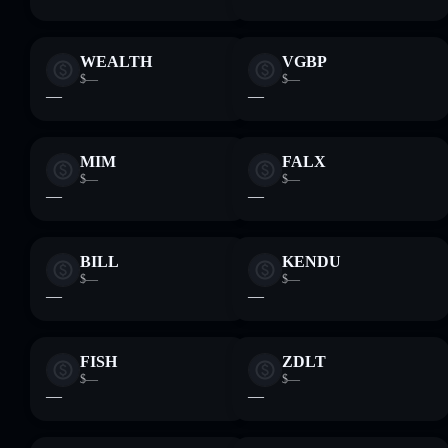
WEALTH
VGBP
$—
$—
—
—
MIM
FALX
$—
$—
—
—
BILL
KENDU
$—
$—
—
—
FISH
ZDLT
$—
$—
—
—