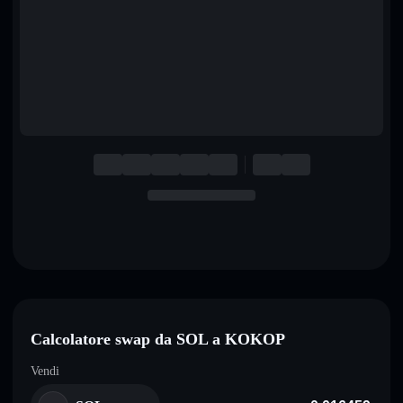
English
Deutsch
Italiano
Português
Español
Calcolatore swap da SOL a KOKOP
Vendi