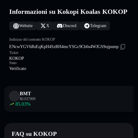
Informazioni su Kokopi Koalas KOKOP
Website
X
Discord
Telegram
Indirizzo del contratto KOKOP
ENcwYGVhRsEqKpH4SzRH4mcYSGc9Cb6s4WJGS9ojpump
Ticker
KOKOP
Stato
Verificato
BMT
$
0.037909
85.03
%
FAQ su KOKOP