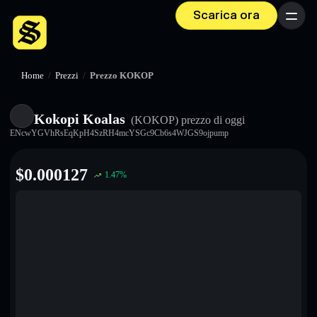
Scarica ora
Menu
Home
/
Prezzi
/
Prezzo KOKOP
Kokopi Koalas
(KOKOP)
prezzo di oggi
ENcwYGVhRsEqKpH4SzRH4mcYSGc9Cb6s4WJGS9ojpump
$
0.000127
1.47
%