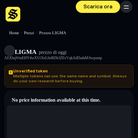
Scarica ora
Menu
Home
/
Prezzi
/
Prezzo LIGMA
LIGMA
prezzo di oggi
AEXbqWmEHY4wXS1XeLfieBDh3ZEvVqkAdDzdaMAwpump
Unverified token
Multiple tokens can use the same name and symbol. Always
do your own research before buying.
No price information available at this time.