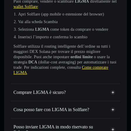
Puoi comprare, vendere o scambiare
LIGMA
direttamente nel
wallet Solflare
:
Apri Solflare (app mobile o estensione del browser)
Vai alla scheda Scambia
Seleziona
LIGMA
come token da comprare o vendere
Inserisci l’importo e conferma lo scambio
Solflare utilizza il routing intelligente dell’ordine su tutti i
maggiori DEX Solana per trovare il prezzo migliore
disponibile. Puoi anche impostare
ordini limite
o usare la
strategia
DCA
(dollar-cost averaging) per automatizzare i tuoi
trade. Per indicazioni complete, consulta
Come comprare
LIGMA
.
Comprare LIGMA è sicuro?
LIGMA
non è verificato
Cosa posso fare con LIGMA in Solflare?
LIGMA
wallet Solflare
Scambiare istantaneamente
— scambia LIGMA in SOL,
Posso inviare LIGMA in modo riservato su