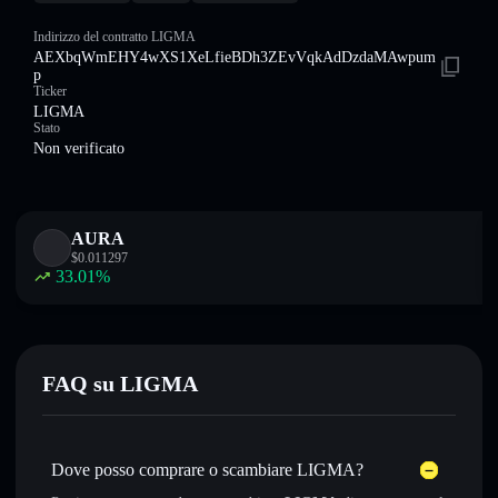
Indirizzo del contratto LIGMA
AEXbqWmEHY4wXS1XeLfieBDh3ZEvVqkAdDzdaMAwpum
p
Ticker
LIGMA
Stato
Non verificato
AURA
$
0.011297
33.01
%
FAQ su LIGMA
Dove posso comprare o scambiare LIGMA?