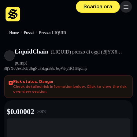
Scarica ora
Menu
Home
/
Prezzi
/
Prezzo LIQUID
LiquidChain
(LIQUID)
prezzo di oggi
(t8jYX6…
pump)
t8jYX6Uex5RUUbgNuFzLgrBzbJJepVtFy1K1f8fpump
Risk status: Danger
Check detailed risk information below. Click to view the risk
overview section.
$
0.00002
0.00
%