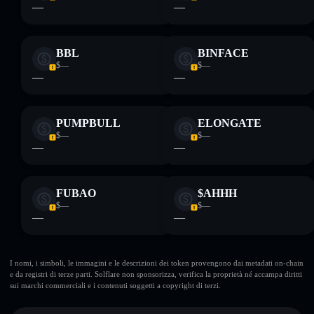
—
—
BBL
BINFACE
$—
$—
—
—
PUMPBULL
ELONGATE
$—
$—
—
—
FUBAO
$AHHH
$—
$—
—
—
I nomi, i simboli, le immagini e le descrizioni dei token provengono dai metadati on-chain
e da registri di terze parti. Solflare non sponsorizza, verifica la proprietà né accampa diritti
sui marchi commerciali e i contenuti soggetti a copyright di terzi.