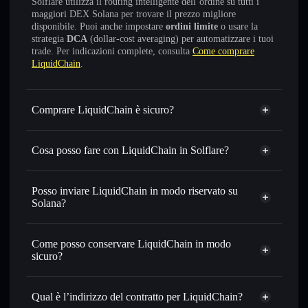
Solflare utilizza il routing intelligente dell’ordine su tutti i
maggiori DEX Solana per trovare il prezzo migliore
disponibile. Puoi anche impostare
ordini limite
o usare la
strategia
DCA
(dollar-cost averaging) per automatizzare i tuoi
trade. Per indicazioni complete, consulta
Come comprare
LiquidChain
.
Comprare LiquidChain è sicuro?
LiquidChain
non è verificato
Cosa posso fare con LiquidChain in Solflare?
LiquidChain
wallet Solflare
Scambiare istantaneamente
— scambia LIQUID in SOL,
Posso inviare LiquidChain in modo riservato su
USDC o in migliaia di altri token Solana al prezzo migliore
Solana?
con il routing intelligente dell’ordine
Aggregatore di privacy
Impostare ordini limite
— automatizza i tuoi trade al
Come posso conservare LiquidChain in modo
prezzo desiderato di LIQUID
sicuro?
Usare il DCA
— applica la strategia dollar-cost average su
LIQUID nel tempo
LiquidChain
wallet non-custodial
Solflare
Inviare in modo riservato
— trasferisci LIQUID senza
Qual è l’indirizzo del contratto per LiquidChain?
collegare pubblicamente i wallet usando l’Aggregatore di