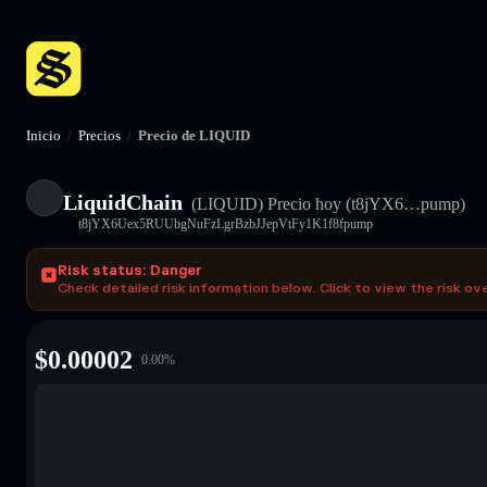
Inicio
/
Precios
/
Precio de LIQUID
LiquidChain
(LIQUID)
Precio hoy
(t8jYX6…pump)
t8jYX6Uex5RUUbgNuFzLgrBzbJJepVtFy1K1f8fpump
Risk status: Danger
Check detailed risk information below. Click to view the risk ov
$
0.00002
0.00
%