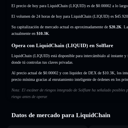
El precio de hoy para LiquidChain (LIQUID) es de
$0.00002
a lo largo
El volumen de 24 horas de hoy para LiquidChain (LIQUID) es
$45.920
Su capitalización de mercado actual es aproximadamente de
$20.2K
. La
actualmente en
$10.3K
.
Opera con LiquidChain (LIQUID) en Solflare
LiquidChain (LIQUID) está disponible para intercámbialo al instante y f
donde tú controlas tus claves privadas.
Al precio actual de $0.00002 y con liquidez de DEX de $10.3K, los int
precio mínima gracias al enrutamiento inteligente de órdenes en los pr
Nota: El escáner de riesgos integrado de Solflare ha señalado posibles
riesgo antes de operar.
Datos de mercado para LiquidChain