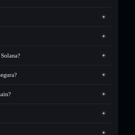
 Solana?
SDC o miles de otros tokens de Solana con
sponible
 tu precio objetivo para LIQUID
segura?
lo largo del tiempo
cartera sin custodia
Solflare
 públicamente las carteras usando el agregador de
LiquidChain
hain?
agregador de privacidad
cio, volumen, capitalización de mercado y liquidez de
a sin custodia donde tú controla tus claves privadas
LIQUID
cartera Solflare