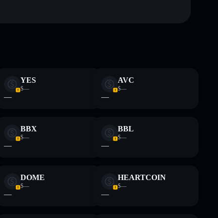
LiquidChain
YES
AVC
$—
$—
te fines educativos y no constituye asesoramiento
—
—
nados por rugcheck.xyz.
BBX
BBL
$—
$—
—
—
DOME
HEARTCOIN
$—
$—
—
—