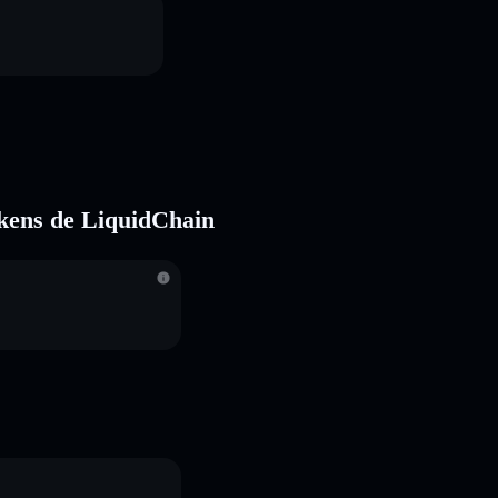
tokens de LiquidChain
S