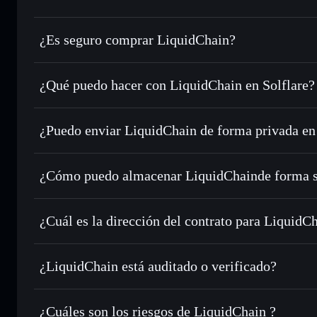
¿Es seguro comprar LiquidChain?
LiquidChain
no está verificado
¿Qué puedo hacer con LiquidChain en Solflare?
LiquidChain
cartera de Solflare
¿Puedo enviar LiquidChain de forma privada en
Intercambiar al instante
: operar con LIQUID para SOL, U
enrutamiento de órdenes inteligente para el mejor precio di
agregador de privacidad
Establecer órdenes límite
: automatizar las operaciones en
¿Cómo puedo almacenar LiquidChainde forma 
Utilizar DCA
: promedio de coste en dólares en LIQUID a 
LiquidChain
Enviar de forma privada
: transferir LIQUID sin vincular
Solflare
privacidad integrado de Solflare
¿Cuál es la dirección del contrato para LiquidC
Hacer un seguimiento en tiempo real
: monitorizar el pre
LiquidChain
LIQUID
t8jYX6Uex5RUUbgNuFzLgrBzbJJepVtFy1K1f8fpump
¿LiquidChain está auditado o verificado?
Holdear de forma segura
: almacenar LIQUID en una carter
LiquidChain
no está verificado actualmente
¿Cuáles son los riesgos de LiquidChain ?