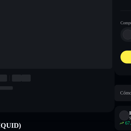
Compr
Cómo 
$
67
LIQUID)