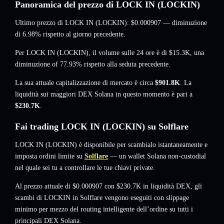
Panoramica del prezzo di LOCK IN (LOCKIN)
Ultimo prezzo di LOCK IN (LOCKIN):
$0.000907
— diminuzione
di 6.98%
rispetto al giorno precedente.
Per LOCK IN (LOCKIN), il volume sulle 24 ore è di
$15.3K
,
una
diminuzione of 77.93%
rispetto alla seduta precedente.
La sua attuale capitalizzazione di mercato è circa
$901.8K
. La
liquidità sui maggiori DEX Solana in questo momento è pari a
$230.7K
.
Fai trading LOCK IN (LOCKIN) su Solflare
LOCK IN (LOCKIN) è disponibile per scambialo istantaneamente e
imposta ordini limite su
Solflare
— un wallet Solana non-custodial
nel quale sei tu a controllare le tue chiavi private.
Al prezzo attuale di $0.000907 con $230.7K in liquidità DEX, gli
scambi di LOCKIN in Solflare vengono eseguiti con slippage
minimo per mezzo del routing intelligente dell’ordine su tutti i
principali DEX Solana.