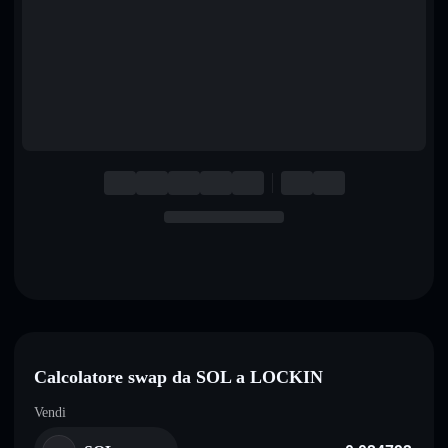
English
Deutsch
Italiano
Português
Español
Calcolatore swap da SOL a LOCKIN
Vendi