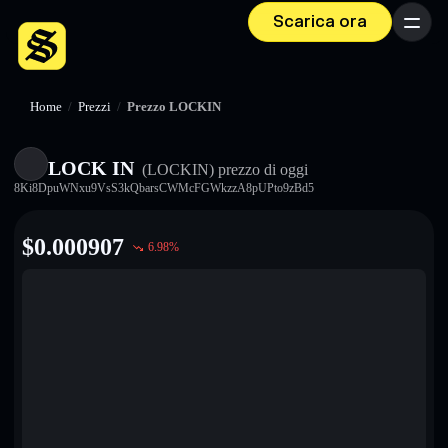
Scarica ora
Menu
Home
/
Prezzi
/
Prezzo LOCKIN
LOCK IN
(LOCKIN)
prezzo di oggi
8Ki8DpuWNxu9VsS3kQbarsCWMcFGWkzzA8pUPto9zBd5
$
0.000907
6.98
%