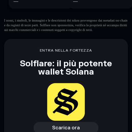
—
—
I nomi, i simboli, le immagini e le descrizioni dei token provengono dai metadati on-chain
e da registri di terze parti. Solflare non sponsorizza, verifica la proprietà né accampa diritti
sui marchi commerciali e i contenuti soggetti a copyright di terzi.
ENTRA NELLA FORTEZZA
Solflare: il più potente
wallet Solana
Scarica ora
Accedi al wallet
Scarica ora