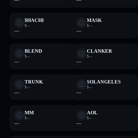
$HACHI
MASK
$—
$—
—
—
BLEND
CLANKER
$—
$—
—
—
TRUNK
SOLANGELES
$—
$—
—
—
MM
AOL
$—
$—
—
—