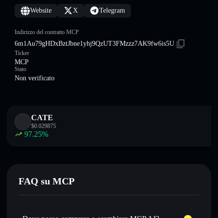
Website
X
Telegram
Indirizzo del contratto MCP
6m1Au79gHDxBztJbne1yhj9QzUT3FMzzz7AK9fw6is5U
Ticker
MCP
Stato
Non verificato
CATE
$
0.029875
97.25
%
FAQ su MCP