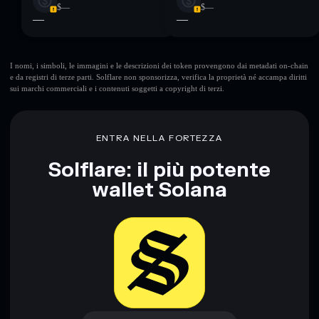
$—
$—
—
—
I nomi, i simboli, le immagini e le descrizioni dei token provengono dai metadati on-chain
e da registri di terze parti. Solflare non sponsorizza, verifica la proprietà né accampa diritti
sui marchi commerciali e i contenuti soggetti a copyright di terzi.
ENTRA NELLA FORTEZZA
Solflare: il più potente
wallet Solana
Scarica ora