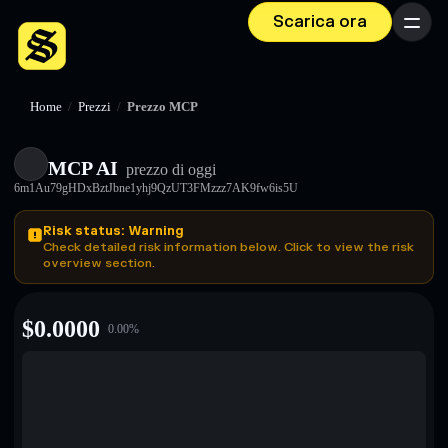
Scarica ora
Menu
Home
/
Prezzi
/
Prezzo MCP
MCP AI
prezzo di oggi
6m1Au79gHDxBztJbne1yhj9QzUT3FMzzz7AK9fw6is5U
Risk status: Warning
Check detailed risk information below. Click to view the risk
overview section.
$
0.0000
0.00
%