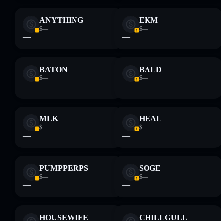
ANYTHING
EKM
$—
$—
—
—
BATON
BALD
$—
$—
—
—
MLK
HEAL
$—
$—
—
—
PUMPPERPS
SOGE
$—
$—
—
—
HOUSEWIFE
CHILLGULL