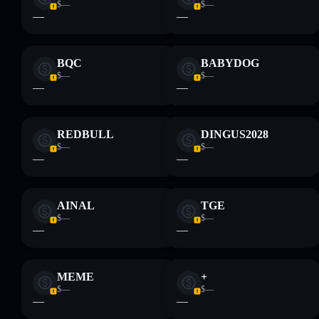
$—
$—
formativi e non costituiscono una consulenza finanziaria.
—
—
Informati sempre autonomamente. Dati forniti da
rugcheck.xyz.
BQC
BABYDOG
$—
$—
—
—
REDBULL
DINGUS2028
$—
$—
—
—
AINAL
TGE
$—
$—
—
—
MEME
+
$—
$—
—
—