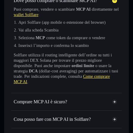
Dove posso comprare o scambiare MCP AI?
Puoi comprare, vendere o scambiare
MCP AI
direttamente nel
wallet Solflare
:
Apri Solflare (app mobile o estensione del browser)
Vai alla scheda Scambia
Seleziona
MCP
come token da comprare o vendere
Inserisci l’importo e conferma lo scambio
Solflare utilizza il routing intelligente dell’ordine su tutti i
maggiori DEX Solana per trovare il prezzo migliore
disponibile. Puoi anche impostare
ordini limite
o usare la
strategia
DCA
(dollar-cost averaging) per automatizzare i tuoi
trade. Per indicazioni complete, consulta
Come comprare
MCP AI
.
Comprare MCP AI è sicuro?
MCP AI
non è verificato
Cosa posso fare con MCP AI in Solflare?
MCP AI
wallet Solflare