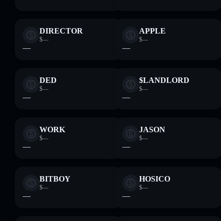
DIRECTOR
APPLE
$—
$—
—
—
DED
$LANDLORD
$—
$—
—
—
WORK
JASON
$—
$—
—
—
BITBOY
HOSICO
$—
$—
—
—