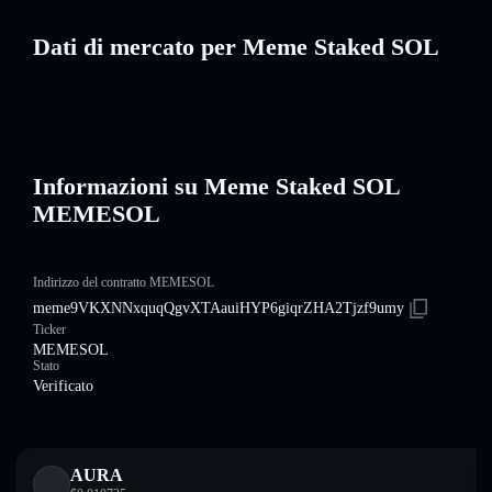
Dati di mercato per Meme Staked SOL
Informazioni su Meme Staked SOL
MEMESOL
Indirizzo del contratto MEMESOL
meme9VKXNNxquqQgvXTAauiHYP6giqrZHA2Tjzf9umy
Ticker
MEMESOL
Stato
Verificato
AURA