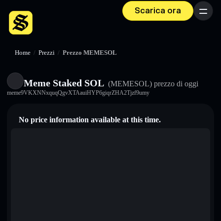
Scarica ora
Menu
Home
/
Prezzi
/
Prezzo MEMESOL
Meme Staked SOL
(MEMESOL)
prezzo di oggi
meme9VKXNNxquqQgvXTAauiHYP6giqrZHA2Tjzf9umy
No price information available at this time.