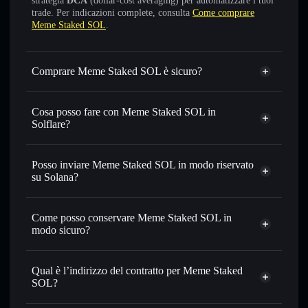
strategia
DCA
(dollar-cost averaging) per automatizzare i tuoi
trade. Per indicazioni complete, consulta
Come comprare
Meme Staked SOL
.
Comprare Meme Staked SOL è sicuro?
Meme Staked SOL
token verificato
Cosa posso fare con Meme Staked SOL in
Solflare?
Meme Staked SOL
wallet Solflare
Scambiare istantaneamente
— scambia MEMESOL in
Posso inviare Meme Staked SOL in modo riservato
SOL, USDC o in migliaia di altri token Solana al prezzo
su Solana?
migliore con il routing intelligente dell’ordine
wallet Solflare
Aggregatore di privacy
Impostare ordini limite
— automatizza i tuoi trade al
Meme
Come posso conservare Meme Staked SOL in
prezzo desiderato di MEMESOL
Staked SOL
modo sicuro?
Usare il DCA
— applica la strategia dollar-cost average su
MEMESOL nel tempo
Meme Staked SOL
wallet non-custodial
Solflare
Inviare in modo riservato
— trasferisci MEMESOL senza
Qual è l’indirizzo del contratto per Meme Staked
collegare pubblicamente i wallet usando l’Aggregatore di
SOL?
privacy incorporato di Solflare
Meme Staked