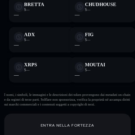
BRETTA
CHUDHOUSE
$—
$—
—
—
ADX
FIG
$—
$—
—
—
XRPS
MOUTAI
$—
$—
—
—
I nomi, i simboli, le immagini e le descrizioni dei token provengono dai metadati on-chain
e da registri di terze parti. Solflare non sponsorizza, verifica la proprietà né accampa diritti
sui marchi commerciali e i contenuti soggetti a copyright di terzi.
ENTRA NELLA FORTEZZA