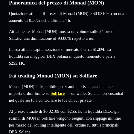
Panoramica del prezzo di Monad (MON)
Quotazione attuale: il prezzo di Monad (MON) è
$0.02109
, con una
aumento di 0.36%
nelle ultime 24 h.
Attualmente, Monad (MON) mostra un volume sulle 24 ore di
$11.2K
,
una diminuzione of 93.80%
rispetto a ieri.
La sua attuale capitalizzazione di mercato è circa
$1.2M
. La
liquidità sui maggiori DEX Solana in questo momento è pari a
$255.1K
.
Fai trading Monad (MON) su Solflare
Monad (MON) è disponibile per scambialo istantaneamente e
imposta ordini limite su
Solflare
— un wallet Solana non-custodial
nel quale sei tu a controllare le tue chiavi private.
Al prezzo attuale di $0.02109 con $255.1K in liquidità DEX, gli
scambi di MON in Solflare vengono eseguiti con slippage minimo
per mezzo del routing intelligente dell’ordine su tutti i principali
DEX Solana.