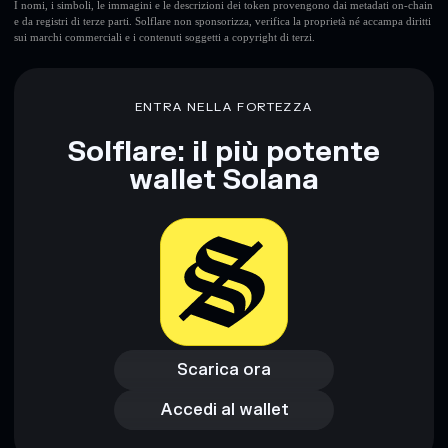
I nomi, i simboli, le immagini e le descrizioni dei token provengono dai metadati on-chain
e da registri di terze parti. Solflare non sponsorizza, verifica la proprietà né accampa diritti
sui marchi commerciali e i contenuti soggetti a copyright di terzi.
ENTRA NELLA FORTEZZA
Solflare: il più potente
wallet Solana
Scarica ora
Accedi al wallet
Scarica ora
Accedi al wallet