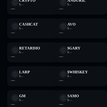
CRYPTO
ANDURIL
$—
$—
—
—
CASHCAT
AVO
$—
$—
—
—
RETARDIO
$GARY
$—
$—
—
—
LARP
$WHISKEY
$—
$—
—
—
GM
SAMO
$—
$—
—
—