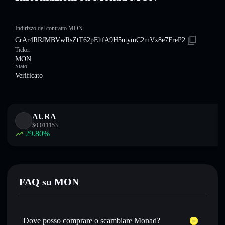
Indirizzo del contratto MON
CrAr4RRJMBVwRsZtT62pEhfA9H5utymC2mVx8e7FreP2
Ticker
MON
Stato
Verificato
AURA
$
0.011153
29.80
%
FAQ su MON
Dove posso comprare o scambiare Monad?