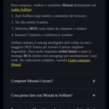
Puoi comprare, vendere o scambiare
Monad
direttamente nel
wallet Solflare
:
Apri Solflare (app mobile o estensione del browser)
Vai alla scheda Scambia
Seleziona
MON
come token da comprare o vendere
Inserisci l’importo e conferma lo scambio
Solflare utilizza il routing intelligente dell’ordine su tutti i
maggiori DEX Solana per trovare il prezzo migliore
disponibile. Puoi anche impostare
ordini limite
o usare la
strategia
DCA
(dollar-cost averaging) per automatizzare i tuoi
trade. Per indicazioni complete, consulta
Come comprare
Monad
.
Comprare Monad è sicuro?
Monad
token verificato
Cosa posso fare con Monad in Solflare?
Monad
wallet Solflare
Scambiare istantaneamente
— scambia MON in SOL,