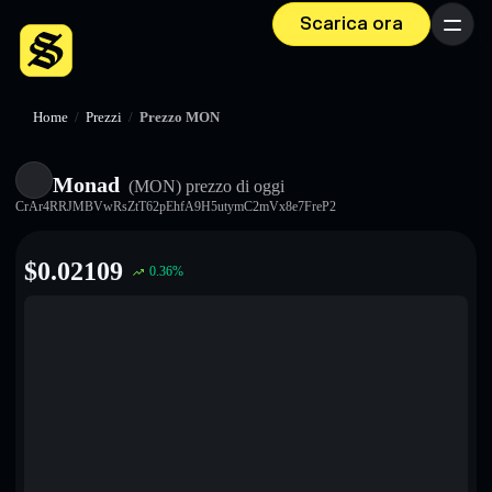
Scarica ora
Menu
Home
/
Prezzi
/
Prezzo MON
Monad
(MON)
prezzo di oggi
CrAr4RRJMBVwRsZtT62pEhfA9H5utymC2mVx8e7FreP2
$
0.02109
0.36
%