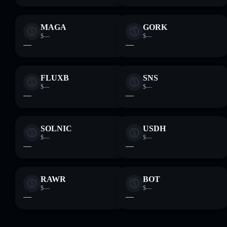
MAGA
GORK
$—
$—
—
—
FLUXB
SNS
$—
$—
—
—
SOLNIC
USDH
$—
$—
—
—
RAWR
BOT
$—
$—
—
—