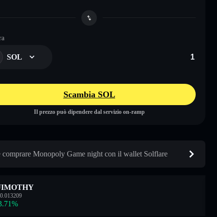
ra
SOL
Scambia SOL
Il prezzo può dipendere dal servizio on-ramp
comprare Monopoly Game night con il wallet Solflare
JIMOTHY
0.013209
3.71
%