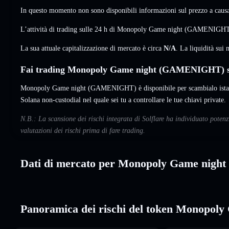
In questo momento non sono disponibili informazioni sul prezzo a causa 
L’attività di trading sulle 24 h di Monopoly Game night (GAMENIGHT
La sua attuale capitalizzazione di mercato è circa
N/A
. La liquidità su
Fai trading Monopoly Game night (GAMENIGHT) su
Monopoly Game night (GAMENIGHT) è disponibile per scambialo istant
Solana non-custodial nel quale sei tu a controllare le tue chiavi private.
N.B.: La scansione dei rischi integrata di Solflare ha individuato pot
valutazioni dei rischi prima di fare trading.
Dati di mercato per Monopoly Game night
Panoramica dei rischi del token Monopoly