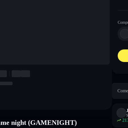
Comp
Come 
$
21
 Game night (GAMENIGHT)