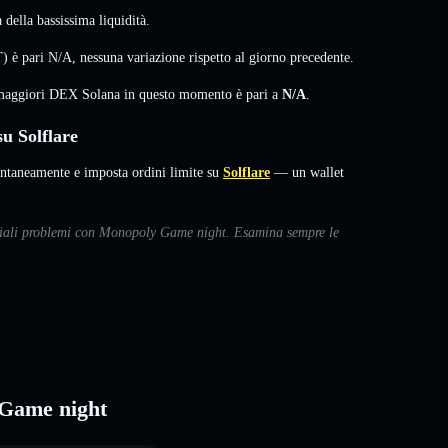
della bassissima liquidità.
) è pari
N/A
,
nessuna variazione
rispetto al giorno precedente.
i maggiori DEX Solana in questo momento è pari a
N/A
.
 Solflare
aneamente e imposta ordini limite su
Solflare
— un wallet
enziali problemi con Monopoly Game night. Esamina sempre le
 Game night