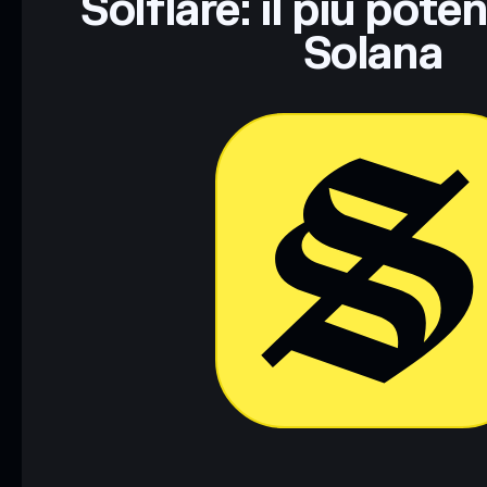
Solflare: il più pote
Solana