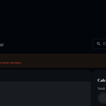
C
ggi
erview section.
Calc
Vendi