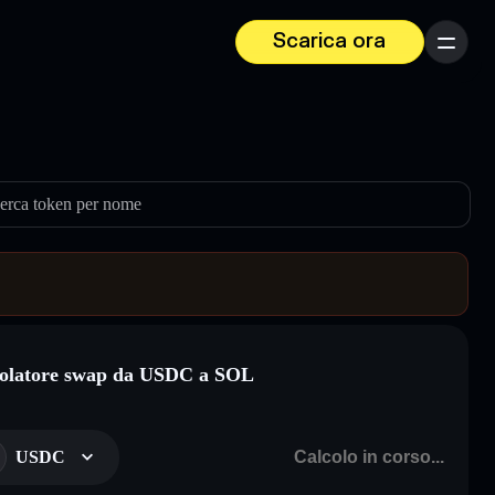
Scarica ora
Menu
erca token per nome
olatore swap da USDC a SOL
USDC