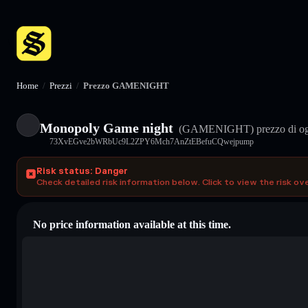
Home
/
Prezzi
/
Prezzo GAMENIGHT
Monopoly Game night
(GAMENIGHT)
prezzo di o
73XvEGve2bWRbUc9L2ZPY6Mch7AnZtEBefuCQwejpump
Risk status: Danger
Check detailed risk information below. Click to view the risk ov
No price information available at this time.