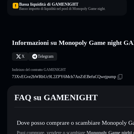
Bassa liquidità di GAMENIGHT
Basso importo di liquidità nel pool di Monopoly Game night.
Informazioni su Monopoly Game night
X
Telegram
Indirizzo del contratto GAMENIGHT
73XvEGve2bWRbUc9L2ZPY6Mch7AnZtEBefuCQwejpump
FAQ su GAMENIGHT
Dove posso comprare o scambiare Monopoly G
Puoi comprare, vendere o scambiare
Monopoly Game night
d