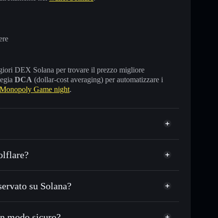
ere
maggiori DEX Solana per trovare il prezzo migliore
tegia
DCA
(dollar-cost averaging) per automatizzare i
Monopoly Game night
.
lflare?
ervato su Solana?
, USDC o in migliaia di altri token Solana al
rezzo desiderato di GAMENIGHT
n modo sicuro?