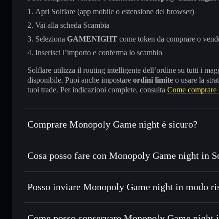
Apri Solflare (app mobile o estensione del browser)
Vai alla scheda Scambia
Seleziona
GAMENIGHT
come token da comprare o vend
Inserisci l’importo e conferma lo scambio
Solflare utilizza il routing intelligente dell’ordine su tutti i 
disponibile. Puoi anche impostare
ordini limite
o usare la stra
tuoi trade. Per indicazioni complete, consulta
Come comprare 
Comprare Monopoly Game night è sicuro?
Monopoly Game night
non è verificato
Cosa posso fare con Monopoly Game night in So
Monopoly Game night
wallet Solflare
Posso inviare Monopoly Game night in modo ris
Scambiare istantaneamente
— scambia GAMENIGHT in SOL
prezzo migliore con il routing intelligente dell’ordine
Aggregatore di privacy
Impostare ordini limite
— automatizza i tuoi trade al p
Come posso conservare Monopoly Game night i