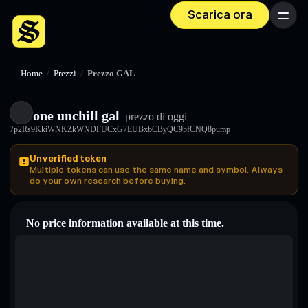
Scarica ora
Menu
Home
/
Prezzi
/
Prezzo GAL
one unchill gal
prezzo di oggi
7p2Rs9KkiWNKZkWNDFUCxG7EUBxbCByQC95fCNQ8pump
Unverified token
Multiple tokens can use the same name and symbol. Always
do your own research before buying.
No price information available at this time.