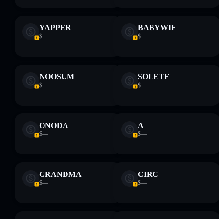
YAPPER
BABYWIF
$—
$—
—
—
NOOSUM
SOLETF
$—
$—
—
—
ONODA
A
$—
$—
—
—
GRANDMA
CIRC
$—
$—
—
—