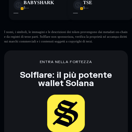
BABYSHARK
TSE
$—
$—
—
—
I nomi, i simboli, le immagini e le descrizioni dei token provengono dai metadati on-chain
e da registri di terze parti. Solflare non sponsorizza, verifica la proprietà né accampa diritti
sui marchi commerciali e i contenuti soggetti a copyright di terzi.
ENTRA NELLA FORTEZZA
Solflare: il più potente
wallet Solana
Scarica ora