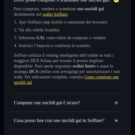
Puoi comprare, vendere o scambiare
one unchill gal
direttamente nel
wallet Solflare
:
Apri Solflare (app mobile o estensione del browser)
Vai alla scheda Scambia
Seleziona
GAL
come token da comprare o vendere
Inserisci l’importo e conferma lo scambio
Solflare utilizza il routing intelligente dell’ordine su tutti i
maggiori DEX Solana per trovare il prezzo migliore
disponibile. Puoi anche impostare
ordini limite
o usare la
strategia
DCA
(dollar-cost averaging) per automatizzare i tuoi
trade. Per indicazioni complete, consulta
Come comprare one
unchill gal
.
Comprare one unchill gal è sicuro?
one unchill gal
non è verificato
Cosa posso fare con one unchill gal in Solflare?
one unchill gal
wallet Solflare