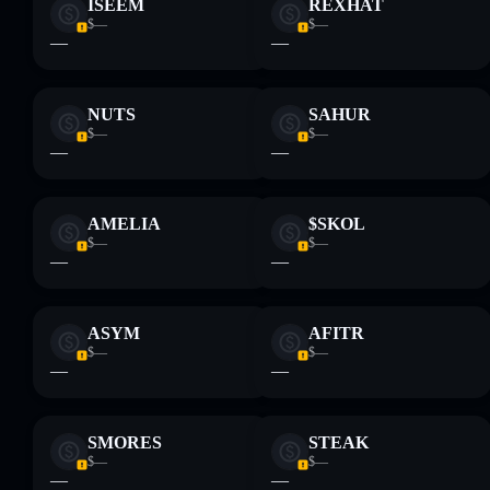
ISEEM
REXHAT
Informati sempre autonomamente. Dati forniti da
$—
$—
rugcheck.xyz.
—
—
NUTS
SAHUR
$—
$—
—
—
AMELIA
$SKOL
$—
$—
—
—
ASYM
AFITR
$—
$—
—
—
SMORES
STEAK
$—
$—
—
—