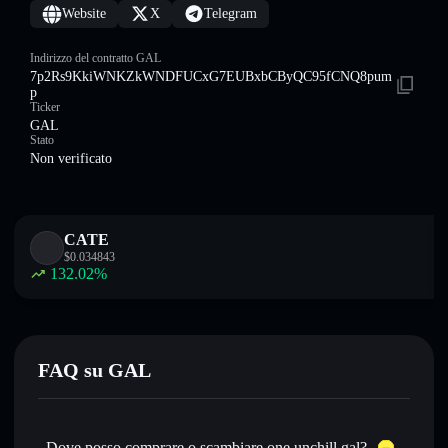
Website
X
Telegram
Indirizzo del contratto GAL
7p2Rs9KkiWNKZkWNDFUCxG7EUBxbCByQC95fCNQ8pum
p
Ticker
GAL
Stato
Non verificato
CATE
$
0.034843
132.02
%
FAQ su GAL
Dove posso comprare o scambiare one unchill gal?