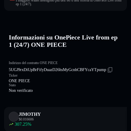
I maggiori wallet detengono più dell’80% dell’offerta di OnePiece Live from
ep 1 (24/7).
Informazioni su OnePiece Live from ep
1 (24/7) ONE PIECE
Indirizzo del contratto ONE PIECE
5UGJ9rxDiUpBrFifyDuazD26hsMyGcnhCBFYcaYTpump
Ticker
ONE PIECE
Stato
Non verificato
JIMOTHY
$
0.016606
307.25
%