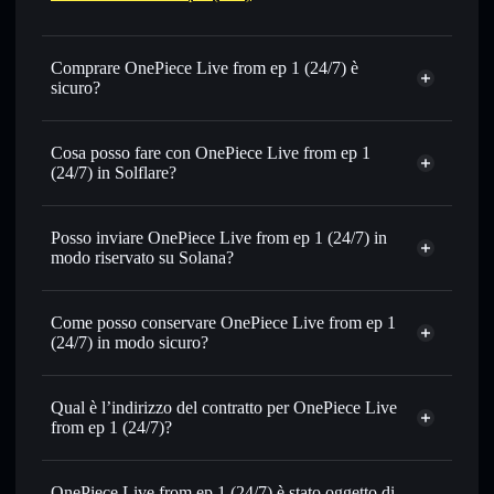
Comprare OnePiece Live from ep 1 (24/7) è
sicuro?
OnePiece Live from ep 1 (24/7)
non è verificato
Cosa posso fare con OnePiece Live from ep 1
(24/7) in Solflare?
OnePiece Live from ep 1 (24/7)
wallet Solflare
Scambiare istantaneamente
— scambia ONE PIECE in
Posso inviare OnePiece Live from ep 1 (24/7) in
SOL, USDC o in migliaia di altri token Solana al prezzo
modo riservato su Solana?
migliore con il routing intelligente dell’ordine
Aggregatore di privacy
Impostare ordini limite
— automatizza i tuoi trade al
Come posso conservare OnePiece Live from ep 1
prezzo desiderato di ONE PIECE
(24/7) in modo sicuro?
Usare il DCA
— applica la strategia dollar-cost average su
ONE PIECE nel tempo
OnePiece Live from ep 1
(24/7)
wallet non-custodial
Solflare
Inviare in modo riservato
— trasferisci ONE PIECE
Qual è l’indirizzo del contratto per OnePiece Live
senza collegare pubblicamente i wallet usando
from ep 1 (24/7)?
l’Aggregatore di privacy incorporato di Solflare
Solflare
OnePiece Live
Monitorare in tempo reale
— conosci prezzo, volume,
OnePiece Live from ep 1 (24/7)
from ep 1 (24/7)
capitalizzazione di mercato e liquidità di ONE PIECE
OnePiece Live from ep 1 (24/7) è stato oggetto di