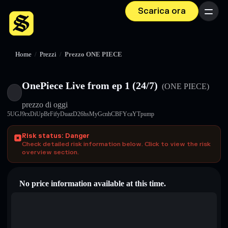
Scarica ora
Menu
Home
/
Prezzi
/
Prezzo ONE PIECE
OnePiece Live from ep 1 (24/7)
(ONE PIECE)
prezzo di oggi
5UGJ9rxDiUpBrFifyDuazD26hsMyGcnhCBFYcaYTpump
Risk status: Danger
Check detailed risk information below. Click to view the risk
overview section.
No price information available at this time.