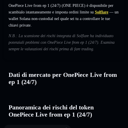
OnePiece Live from ep 1 (24/7) (ONE PIECE) è disponibile per
scambialo istantaneamente e imposta ordini limite su
Solflare
— un
wallet Solana non-custodial nel quale sei tu a controllare le tue
chiavi private.
N.B.: La scansione dei rischi integrata di Solflare ha individuato
potenziali problemi con OnePiece Live from ep 1 (24/7). Esamina
sempre le valutazioni dei rischi prima di fare trading.
Dati di mercato per OnePiece Live from
ep 1 (24/7)
Panoramica dei rischi del token
OnePiece Live from ep 1 (24/7)