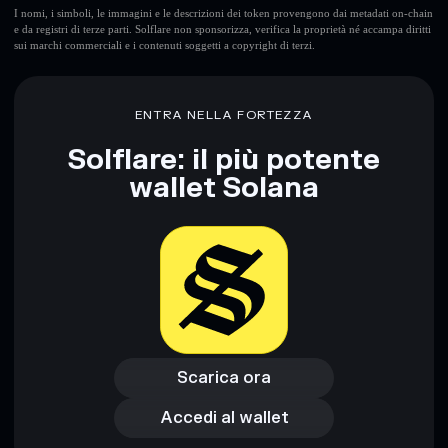
I nomi, i simboli, le immagini e le descrizioni dei token provengono dai metadati on-chain
e da registri di terze parti. Solflare non sponsorizza, verifica la proprietà né accampa diritti
sui marchi commerciali e i contenuti soggetti a copyright di terzi.
ENTRA NELLA FORTEZZA
Solflare: il più potente
wallet Solana
Scarica ora
Accedi al wallet
Scarica ora
Accedi al wallet