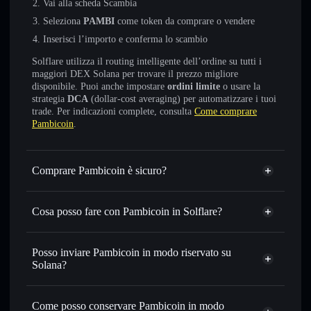
Vai alla scheda Scambia
Seleziona
PAMBI
come token da comprare o vendere
Inserisci l’importo e conferma lo scambio
Solflare utilizza il routing intelligente dell’ordine su tutti i
maggiori DEX Solana per trovare il prezzo migliore
disponibile. Puoi anche impostare
ordini limite
o usare la
strategia
DCA
(dollar-cost averaging) per automatizzare i tuoi
trade. Per indicazioni complete, consulta
Come comprare
Pambicoin
.
Comprare Pambicoin è sicuro?
Pambicoin
non è verificato
Cosa posso fare con Pambicoin in Solflare?
Pambicoin
wallet Solflare
Scambiare istantaneamente
— scambia PAMBI in SOL,
Posso inviare Pambicoin in modo riservato su
USDC o in migliaia di altri token Solana al prezzo migliore
Solana?
con il routing intelligente dell’ordine
Aggregatore di privacy
Impostare ordini limite
— automatizza i tuoi trade al
Come posso conservare Pambicoin in modo
prezzo desiderato di PAMBI