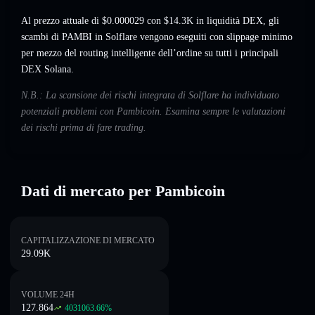
Al prezzo attuale di $0.000029 con $14.3K in liquidità DEX, gli
scambi di PAMBI in Solflare vengono eseguiti con slippage minimo
per mezzo del routing intelligente dell’ordine su tutti i principali
DEX Solana.
N.B.: La scansione dei rischi integrata di Solflare ha individuato
potenziali problemi con Pambicoin. Esamina sempre le valutazioni
dei rischi prima di fare trading.
Dati di mercato per Pambicoin
CAPITALIZZAZIONE DI MERCATO
29.09K
VOLUME 24H
127.864
4031063.66
%