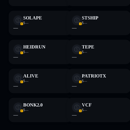
SOLAPE
STSHIP
$—
$—
—
—
HEIDRUN
TEPE
$—
$—
—
—
ALIVE
PATRIOTX
$—
$—
—
—
BONK2.0
VCF
$—
$—
—
—