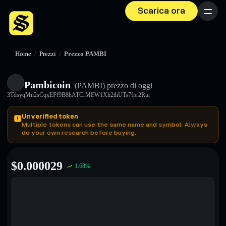
Scarica ora
Menu
Home
/
Prezzi
/
Prezzo PAMBI
Pambicoin
(PAMBI)
prezzo di oggi
3TdsyqMn2sCqxEFf9B8hATCrMEW1Xh2thUTs7fpr2Rur
Unverified token
Multiple tokens can use the same name and symbol. Always
do your own research before buying.
$
0.000029
1.68
%