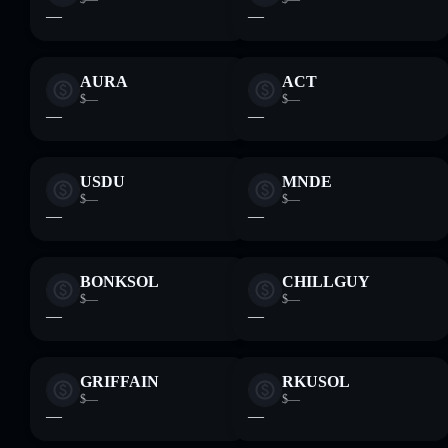
—
—
AURA
ACT
$—
$—
—
—
USDU
MNDE
$—
$—
—
—
BONKSOL
CHILLGUY
$—
$—
—
—
GRIFFAIN
RKUSOL
$—
$—
—
—