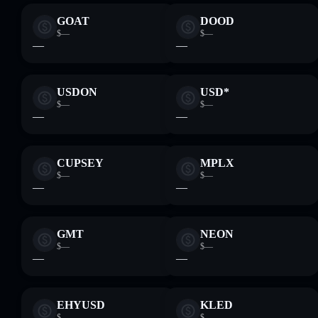
GOAT
DOOD
$—
$—
—
—
USDON
USD*
$—
$—
—
—
CUPSEY
MPLX
$—
$—
—
—
GMT
NEON
$—
$—
—
—
EHYUSD
KLED
$—
$—