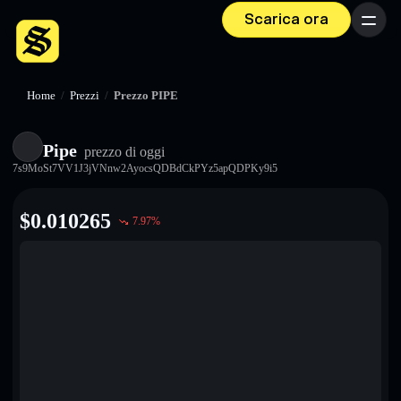
Scarica ora
Menu
Home
/
Prezzi
/
Prezzo PIPE
Pipe
prezzo di oggi
7s9MoSt7VV1J3jVNnw2AyocsQDBdCkPYz5apQDPKy9i5
$
0.010265
7.97
%