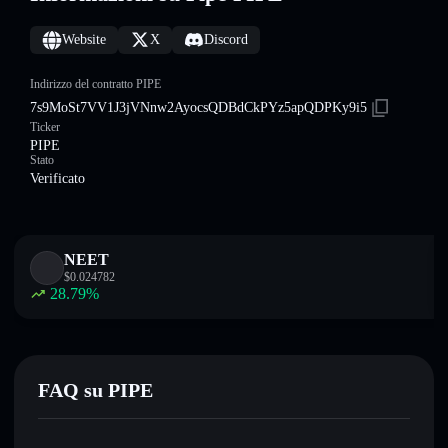
Website
X
Discord
Indirizzo del contratto PIPE
7s9MoSt7VV1J3jVNnw2AyocsQDBdCkPYz5apQDPKy9i5
Ticker
PIPE
Stato
Verificato
NEET
$
0.024782
28.79
%
FAQ su PIPE