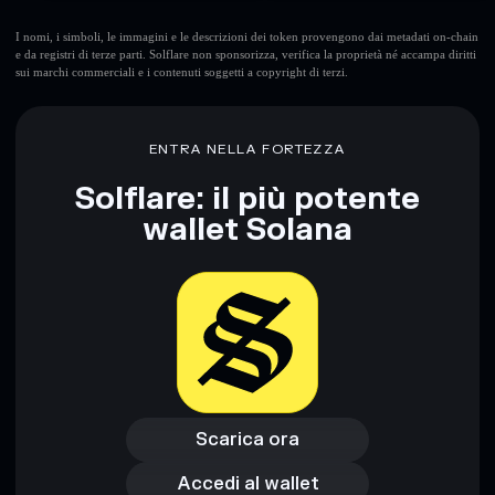
I nomi, i simboli, le immagini e le descrizioni dei token provengono dai metadati on-chain
e da registri di terze parti. Solflare non sponsorizza, verifica la proprietà né accampa diritti
sui marchi commerciali e i contenuti soggetti a copyright di terzi.
ENTRA NELLA FORTEZZA
Solflare: il più potente
wallet Solana
Scarica ora
Accedi al wallet
Scarica ora
Accedi al wallet