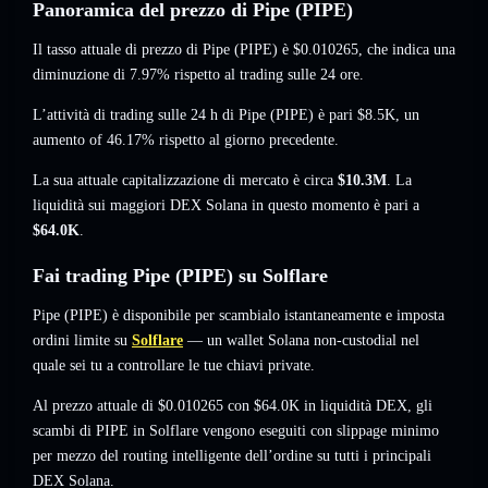
Panoramica del prezzo di Pipe (PIPE)
Il tasso attuale di prezzo di Pipe (PIPE) è
$0.010265
, che indica una
diminuzione di 7.97%
rispetto al trading sulle 24 ore.
L’attività di trading sulle 24 h di Pipe (PIPE) è pari
$8.5K
,
un
aumento of 46.17%
rispetto al giorno precedente.
La sua attuale capitalizzazione di mercato è circa
$10.3M
. La
liquidità sui maggiori DEX Solana in questo momento è pari a
$64.0K
.
Fai trading Pipe (PIPE) su Solflare
Pipe (PIPE) è disponibile per scambialo istantaneamente e imposta
ordini limite su
Solflare
— un wallet Solana non-custodial nel
quale sei tu a controllare le tue chiavi private.
Al prezzo attuale di $0.010265 con $64.0K in liquidità DEX, gli
scambi di PIPE in Solflare vengono eseguiti con slippage minimo
per mezzo del routing intelligente dell’ordine su tutti i principali
DEX Solana.