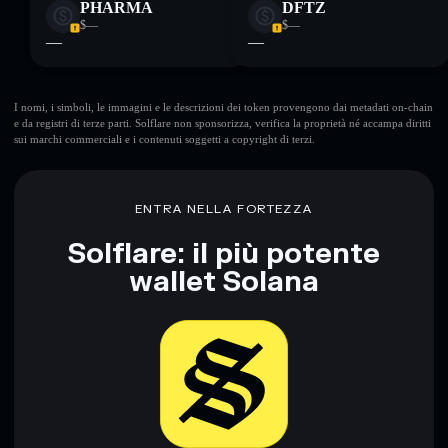
PHARMA
DFTZ
$—
$—
—
—
I nomi, i simboli, le immagini e le descrizioni dei token provengono dai metadati on-chain
e da registri di terze parti. Solflare non sponsorizza, verifica la proprietà né accampa diritti
sui marchi commerciali e i contenuti soggetti a copyright di terzi.
ENTRA NELLA FORTEZZA
Solflare: il più potente
wallet Solana
Scarica ora