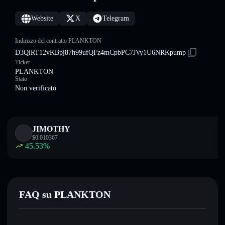
Website
X
Telegram
Indirizzo del contratto PLANKTON
D3QiRT12vKBpj87h99ufQFz4mCpbPC7JVy1U6NRKpump
Ticker
PLANKTON
Stato
Non verificato
JIMOTHY
$
0.010367
45.53
%
FAQ su PLANKTON