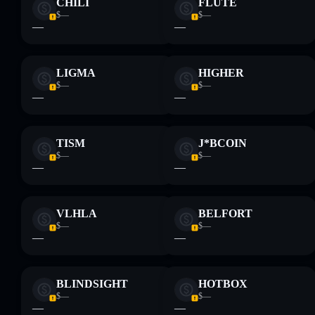
CHILI
FLUTE
Informati sempre autonomamente. Dati forniti da
$—
$—
rugcheck.xyz.
—
—
LIGMA
HIGHER
$—
$—
—
—
TISM
J*BCOIN
$—
$—
—
—
VLHLA
BELFORT
$—
$—
—
—
BLINDSIGHT
HOTBOX
$—
$—
—
—