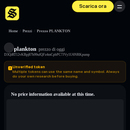
Scarica ora
Menu
Home
/
Prezzi
/
Prezzo PLANKTON
plankton
prezzo di oggi
D3QiRT12vKBpj87h99ufQFz4mCpbPC7JVy1U6NRKpump
Unverified token
Multiple tokens can use the same name and symbol. Always
do your own research before buying.
No price information available at this time.