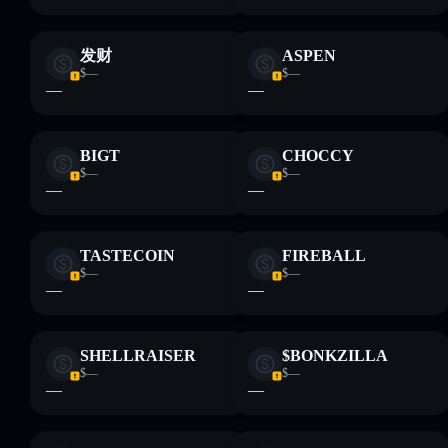
发财
ASPEN
$—
$—
—
—
BIGT
CHOCCY
$—
$—
—
—
TASTECOIN
FIREBALL
$—
$—
—
—
SHELLRAISER
$BONKZILLA
$—
$—
—
—