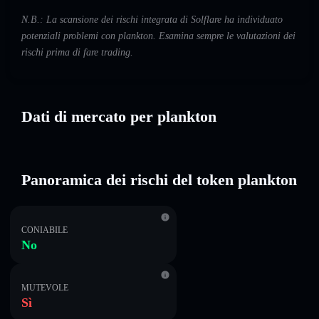
N.B.: La scansione dei rischi integrata di Solflare ha individuato
potenziali problemi con plankton. Esamina sempre le valutazioni dei
rischi prima di fare trading.
Dati di mercato per plankton
Panoramica dei rischi del token plankton
CONIABILE
No
MUTEVOLE
Sì