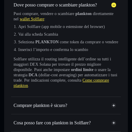
Dove posso comprare o scambiare plankton?
Puoi comprare, vendere o scambiare
plankton
direttamente
nel
wallet Solflare
:
Apri Solflare (app mobile o estensione del browser)
Vai alla scheda Scambia
Seleziona
PLANKTON
come token da comprare o vendere
Inserisci l’importo e conferma lo scambio
Solflare utilizza il routing intelligente dell’ordine su tutti i
maggiori DEX Solana per trovare il prezzo migliore
disponibile. Puoi anche impostare
ordini limite
o usare la
strategia
DCA
(dollar-cost averaging) per automatizzare i tuoi
trade. Per indicazioni complete, consulta
Come comprare
plankton
.
Comprare plankton è sicuro?
plankton
non è verificato
Cosa posso fare con plankton in Solflare?
plankton
wallet Solflare