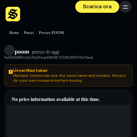
Scarica ora
Menu
Home
/
Prezzi
/
Prezzo POOM
poom
prezzo di oggi
9x4ZSZhBPzv3xJ2QeWwqvfJb6r8CYZ1R2tNNVHoYbunt
Unverified token
Multiple tokens can use the same name and symbol. Always
do your own research before buying.
No price information available at this time.