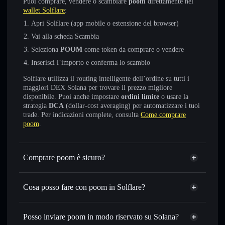
Puoi comprare, vendere o scambiare
poom
direttamente nel
wallet Solflare
:
Apri Solflare (app mobile o estensione del browser)
Vai alla scheda Scambia
Seleziona
POOM
come token da comprare o vendere
Inserisci l’importo e conferma lo scambio
Solflare utilizza il routing intelligente dell’ordine su tutti i
maggiori DEX Solana per trovare il prezzo migliore
disponibile. Puoi anche impostare
ordini limite
o usare la
strategia
DCA
(dollar-cost averaging) per automatizzare i tuoi
trade. Per indicazioni complete, consulta
Come comprare
poom
.
Comprare poom è sicuro?
poom
non è verificato
Cosa posso fare con poom in Solflare?
poom
wallet Solflare
Scambiare istantaneamente
— scambia POOM in SOL,
Posso inviare poom in modo riservato su Solana?
USDC o in migliaia di altri token Solana al prezzo migliore