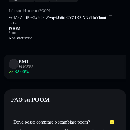
Indirizzo del contratto POOM
9x4ZSZhBPzv3xJ2QeWwqvfJb6r8CYZ1R2tNNVHoYbunt
Ticker
POOM
Stato
Non verificato
BMT
$
0.023332
82.00
%
FAQ su POOM
Dove posso comprare o scambiare poom?