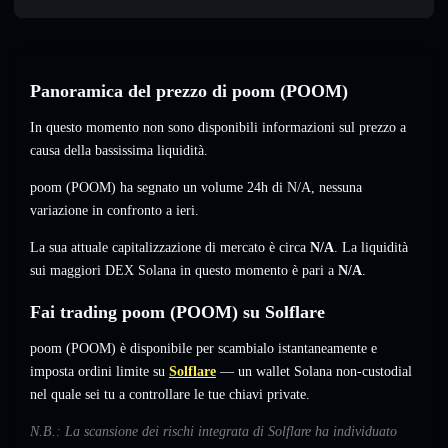
Panoramica del prezzo di poom (POOM)
In questo momento non sono disponibili informazioni sul prezzo a
causa della bassissima liquidità.
poom (POOM) ha segnato un volume 24h di
N/A
,
nessuna
variazione
in confronto a ieri.
La sua attuale capitalizzazione di mercato è circa
N/A
. La liquidità
sui maggiori DEX Solana in questo momento è pari a
N/A
.
Fai trading poom (POOM) su Solflare
poom (POOM) è disponibile per scambialo istantaneamente e
imposta ordini limite su
Solflare
— un wallet Solana non-custodial
nel quale sei tu a controllare le tue chiavi private.
N.B.: La scansione dei rischi integrata di Solflare ha individuato