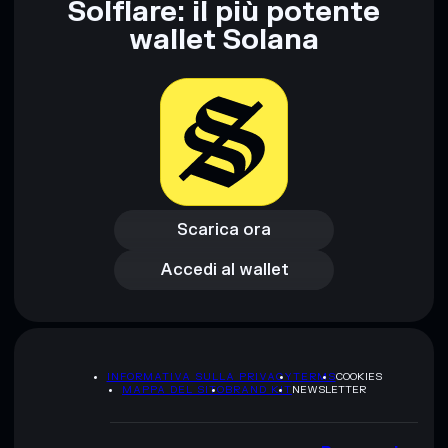
Solflare: il più potente
rugcheck.xyz.
wallet Solana
Scarica ora
Accedi al wallet
Scarica ora
Accedi al wallet
INFORMATIVA SULLA PRIVACY
TERMS
COOKIES
MAPPA DEL SITO
BRAND KIT
NEWSLETTER