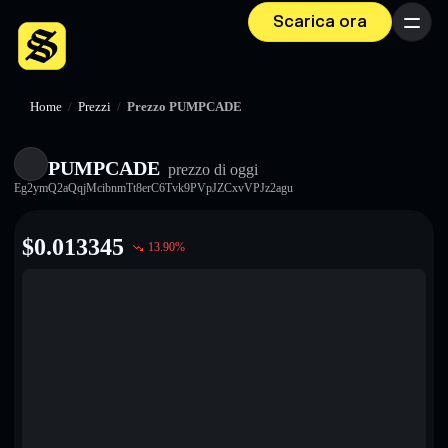
Scarica ora
Menu
Home
/
Prezzi
/
Prezzo PUMPCADE
PUMPCADE
prezzo di oggi
Eg2ymQ2aQqjMcibnmTt8erC6Tvk9PVpJZCxvVPJz2agu
$
0.013345
13.90
%