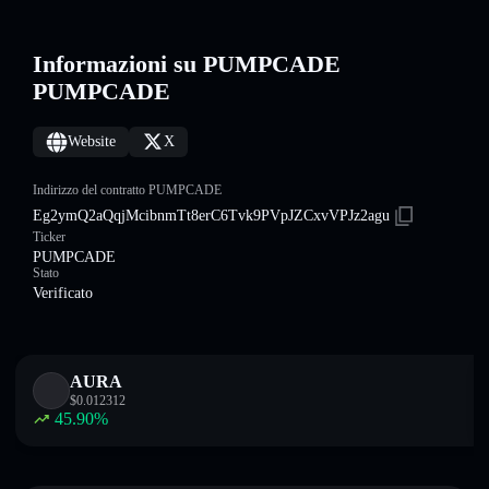
Informazioni su PUMPCADE
PUMPCADE
Website
X
Indirizzo del contratto PUMPCADE
Eg2ymQ2aQqjMcibnmTt8erC6Tvk9PVpJZCxvVPJz2agu
Ticker
PUMPCADE
Stato
Verificato
AURA
$
0.012312
45.90
%