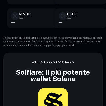
MNDE
USDU
$—
$—
—
—
I nomi, i simboli, le immagini e le descrizioni dei token provengono dai metadati on-chain
e da registri di terze parti. Solflare non sponsorizza, verifica la proprietà né accampa diritti
sui marchi commerciali e i contenuti soggetti a copyright di terzi.
ENTRA NELLA FORTEZZA
Solflare: il più potente
wallet Solana