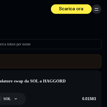
Scarica ora
Menu
erca token per nome
colatore swap da SOL a HAGGORD
SOL