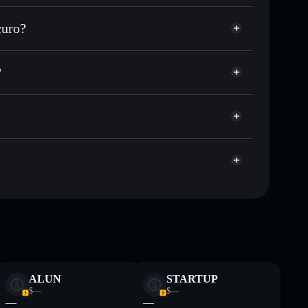
rezzo desiderato di HAGGORD
uro?
e su HAGGORD nel tempo
wallet non-custodial
Solflare
ollegare pubblicamente i wallet usando l’Aggregatore
HAGGORD
?
Aggregatore di
pitalizzazione di mercato e liquidità di HAGGORD
wallet non-custodial all’interno del quale hai il pieno
w
HAGGORD
wallet Solflare
ormativi e non costituiscono una consulenza finanziaria.
z.
ALUN
STARTUP
$—
$—
—
—