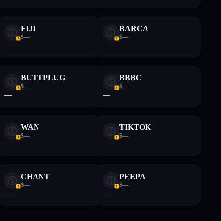
FIJI
BARCA
$—
$—
—
—
BUTTPLUG
BBBC
$—
$—
—
—
WAN
TIKTOK
$—
$—
—
—
CHANT
PEEPA
$—
$—
—
—