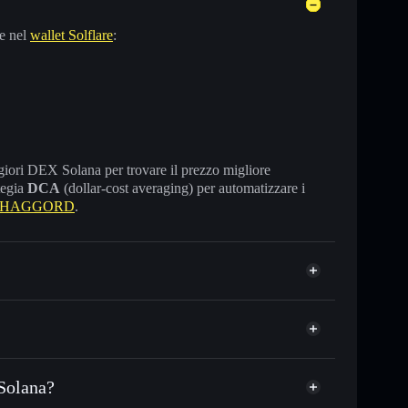
e nel
wallet Solflare
:
maggiori DEX Solana per trovare il prezzo migliore
tegia
DCA
(dollar-cost averaging) per automatizzare i
re HAGGORD
.
Solana?
USDC o in migliaia di altri token Solana al prezzo