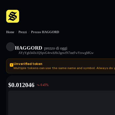
Home
/
Prezzi
/
Prezzo HAGGORD
HAGGORD
prezzo di oggi
AYyYgh3i43s1QSpvG4vwhJ6s3gewfN7uteFwYrswgMGw
Unverified token
Multiple tokens can use the same name and symbol. Always do 
$
0.012046
0.45
%