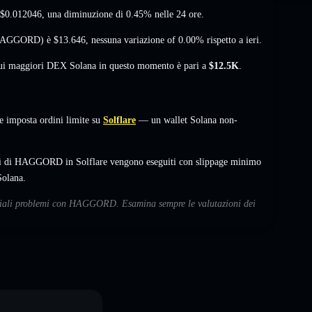
$0.012046
, una diminuzione di 0.45%
nelle 24 ore.
 (HAGGORD) è
$13.646
,
nessuna variazione of 0.00%
rispetto a ieri.
 sui maggiori DEX Solana in questo momento è pari a
$12.5K
.
mposta ordini limite su
Solflare
— un wallet Solana non-
mbi di HAGGORD in Solflare vengono eseguiti con slippage minimo
Solana.
enziali problemi con HAGGORD. Esamina sempre le valutazioni dei