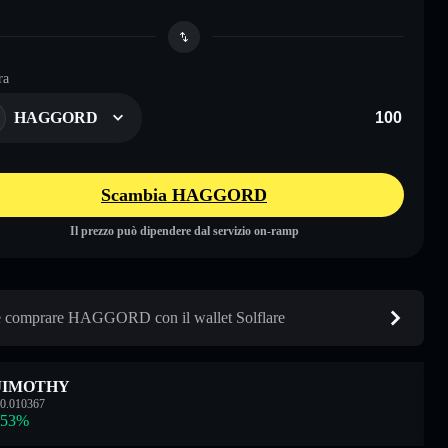
ra
HAGGORD
Scambia HAGGORD
Il prezzo può dipendere dal servizio on-ramp
comprare HAGGORD con il wallet Solflare
JIMOTHY
0.010367
.53
%