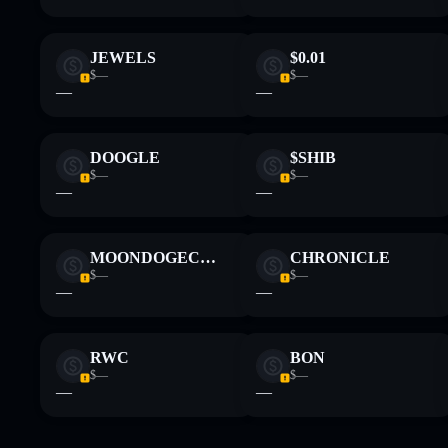
JEWELS
$0.01
$—
$—
—
—
DOOGLE
$SHIB
$—
$—
—
—
MOONDOGECOIN
CHRONICLE
$—
$—
—
—
RWC
BON
$—
$—
—
—