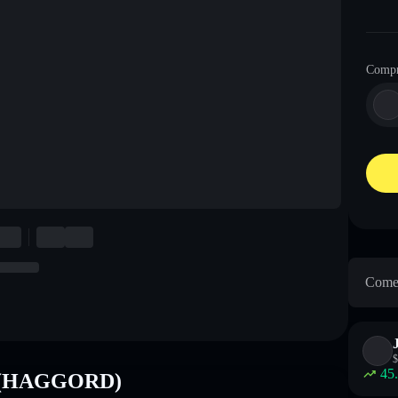
Comp
Come 
$
45
D (HAGGORD)