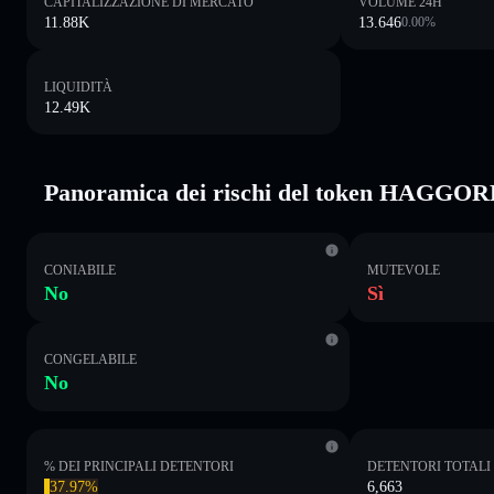
CAPITALIZZAZIONE DI MERCATO
VOLUME 24H
11.88K
13.646
0.00
%
LIQUIDITÀ
12.49K
Panoramica dei rischi del token HAGGO
CONIABILE
MUTEVOLE
No
Sì
CONGELABILE
No
% DEI PRINCIPALI DETENTORI
DETENTORI TOTALI
37.97%
6,663