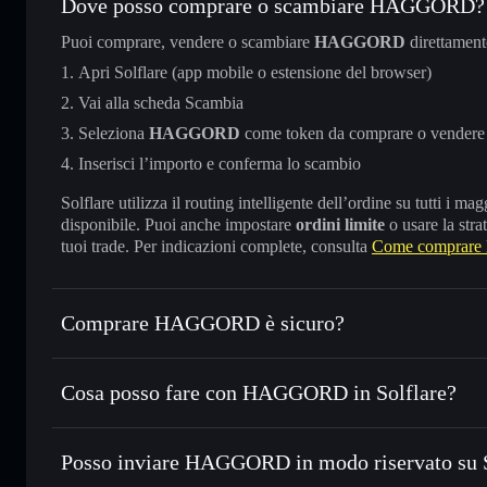
Dove posso comprare o scambiare HAGGORD?
Puoi comprare, vendere o scambiare
HAGGORD
direttament
Apri Solflare (app mobile o estensione del browser)
Vai alla scheda Scambia
Seleziona
HAGGORD
come token da comprare o vendere
Inserisci l’importo e conferma lo scambio
Solflare utilizza il routing intelligente dell’ordine su tutti i 
disponibile. Puoi anche impostare
ordini limite
o usare la stra
tuoi trade. Per indicazioni complete, consulta
Come compra
Comprare HAGGORD è sicuro?
HAGGORD
non è verificato
Cosa posso fare con HAGGORD in Solflare?
HAGGORD
wallet Solflare
Posso inviare HAGGORD in modo riservato su 
Scambiare istantaneamente
— scambia HAGGORD in SOL, 
migliore con il routing intelligente dell’ordine