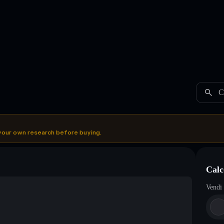
C
your own research before buying.
Cal
Vendi