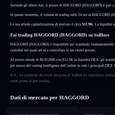
Secondo gli ultimi dati, il prezzo di HAGGORD (HAGGORD) è pari a
In questo momento, il volume di trading sulle 24 ore di HAGGORD
La sua attuale capitalizzazione di mercato è circa
$11.9K
. La liquidità
Fai trading HAGGORD (HAGGORD) su Solflare
HAGGORD (HAGGORD) è disponibile per scambialo istantaneamente e i
custodial nel quale sei tu a controllare le tue chiavi private.
Al prezzo attuale di $0.012046 con $12.5K in liquidità DEX, gli sca
per mezzo del routing intelligente dell’ordine su tutti i principali DEX 
N.B.: La scansione dei rischi integrata di Solflare ha individuato pot
rischi prima di fare trading.
Dati di mercato per HAGGORD