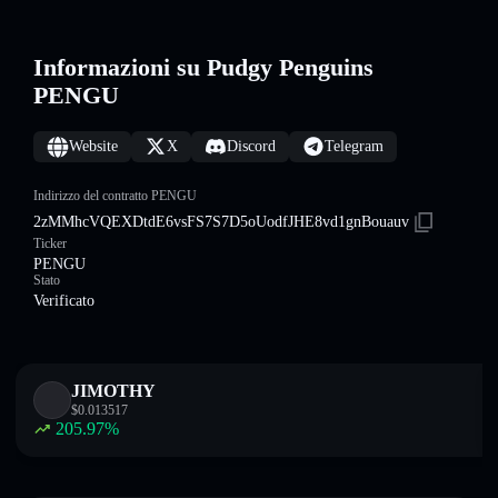
Informazioni su Pudgy Penguins
PENGU
Website
X
Discord
Telegram
Indirizzo del contratto PENGU
2zMMhcVQEXDtdE6vsFS7S7D5oUodfJHE8vd1gnBouauv
Ticker
PENGU
Stato
Verificato
JIMOTHY
$
0.013517
205.97
%