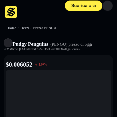
Scarica ora
Menu
Home
/
Prezzi
/
Prezzo PENGU
Pudgy Penguins
(PENGU)
prezzo di oggi
2zMMhcVQEXDtdE6vsFS7S7D5oUodfJHE8vd1gnBouauv
$
0.006052
1.67
%