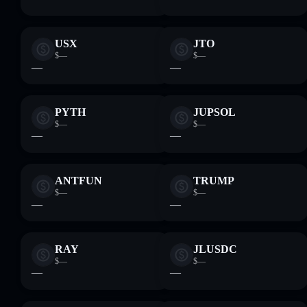
USX
JTO
$—
$—
—
—
PYTH
JUPSOL
$—
$—
—
—
ANTFUN
TRUMP
$—
$—
—
—
RAY
JLUSDC
$—
$—
—
—