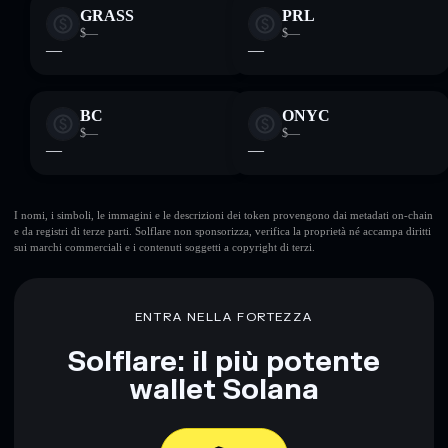
GRASS
PRL
$—
$—
—
—
BC
ONYC
$—
$—
—
—
I nomi, i simboli, le immagini e le descrizioni dei token provengono dai metadati on-chain
e da registri di terze parti. Solflare non sponsorizza, verifica la proprietà né accampa diritti
sui marchi commerciali e i contenuti soggetti a copyright di terzi.
ENTRA NELLA FORTEZZA
Solflare: il più potente
wallet Solana