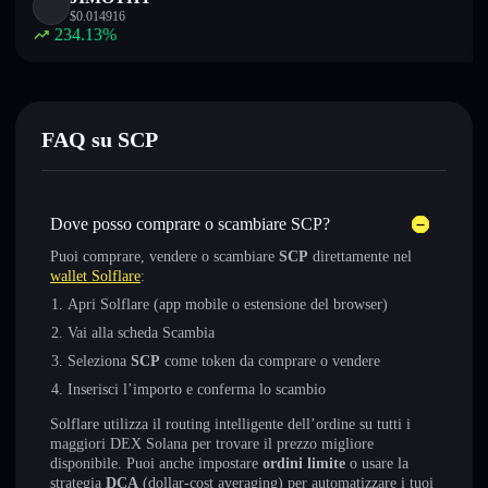
$
0.014916
234.13
%
FAQ su SCP
Dove posso comprare o scambiare SCP?
Puoi comprare, vendere o scambiare
SCP
direttamente nel
wallet Solflare
:
Apri Solflare (app mobile o estensione del browser)
Vai alla scheda Scambia
Seleziona
SCP
come token da comprare o vendere
Inserisci l’importo e conferma lo scambio
Solflare utilizza il routing intelligente dell’ordine su tutti i
maggiori DEX Solana per trovare il prezzo migliore
disponibile. Puoi anche impostare
ordini limite
o usare la
strategia
DCA
(dollar-cost averaging) per automatizzare i tuoi