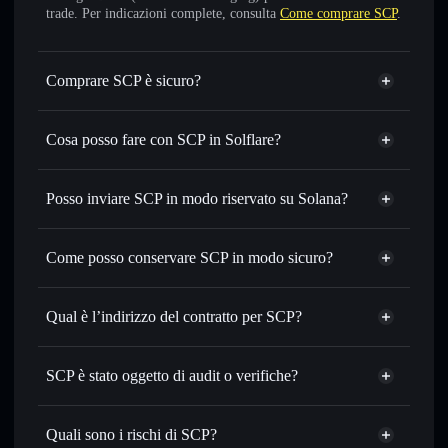
trade. Per indicazioni complete, consulta
Come comprare SCP
.
Comprare SCP è sicuro?
SCP
non è verificato
Cosa posso fare con SCP in Solflare?
SCP
wallet Solflare
Scambiare istantaneamente
— scambia SCP in SOL,
Posso inviare SCP in modo riservato su Solana?
USDC o in migliaia di altri token Solana al prezzo migliore
Aggregatore di privacy
con il routing intelligente dell’ordine
Come posso conservare SCP in modo sicuro?
Impostare ordini limite
— automatizza i tuoi trade al
prezzo desiderato di SCP
SCP
Usare il DCA
— applica la strategia dollar-cost average su
wallet non-custodial
Solflare
Qual è l’indirizzo del contratto per SCP?
SCP nel tempo
Inviare in modo riservato
— trasferisci SCP senza
SCP
collegare pubblicamente i wallet usando l’Aggregatore di
5sMyPtYRcrEVt27DW3xhGVVha3zCXLv4caVt88PXjBgV
Solflare
SCP è stato oggetto di audit o verifiche?
Aggregatore di privacy
privacy incorporato di Solflare
SCP
SCP
non è verificato
Monitorare in tempo reale
— conosci prezzo, volume,
SCP
wallet Solflare
capitalizzazione di mercato e liquidità di SCP
Quali sono i rischi di SCP?