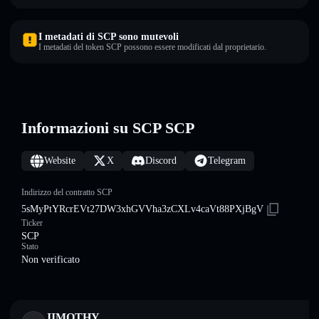
I metadati di SCP sono mutevoli
I metadati del token SCP possono essere modificati dal proprietario.
Informazioni su SCP SCP
Website
X
Discord
Telegram
Indirizzo del contratto SCP
5sMyPtYRcrEVt27DW3xhGVVha3zCXLv4caVt88PXjBgV
Ticker
SCP
Stato
Non verificato
JIMOTHY