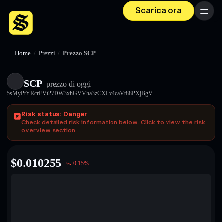
Scarica ora
Menu
Home
/
Prezzi
/
Prezzo SCP
SCP
prezzo di oggi
5sMyPtYRcrEVt27DW3xhGVVha3zCXLv4caVt88PXjBgV
Risk status: Danger
Check detailed risk information below. Click to view the risk
overview section.
$
0.010255
0.15
%