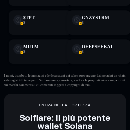
$TPT
GNZYSTRM
$—
$—
—
—
MUTM
DEEPSEEKAI
$—
$—
—
—
I nomi, i simboli, le immagini e le descrizioni dei token provengono dai metadati on-chain
e da registri di terze parti. Solflare non sponsorizza, verifica la proprietà né accampa diritti
sui marchi commerciali e i contenuti soggetti a copyright di terzi.
ENTRA NELLA FORTEZZA
Solflare: il più potente
wallet Solana