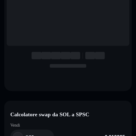
English
Deutsch
Italiano
Português
Español
Calcolatore swap da SOL a SPSC
Vendi