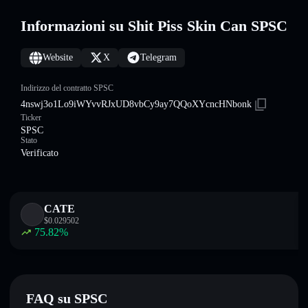
Informazioni su Shit Piss Skin Can SPSC
Website
X
Telegram
Indirizzo del contratto SPSC
4nswj3o1Lo9iWYvvRJxUD8vbCy9ay7QQoXYcncHNbonk
Ticker
SPSC
Stato
Verificato
CATE
$
0.029502
75.82
%
FAQ su SPSC