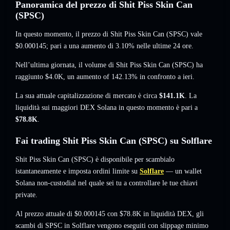
Panoramica del prezzo di Shit Piss Skin Can
(SPSC)
In questo momento, il prezzo di Shit Piss Skin Can (SPSC) vale
$0.000145
; pari a una aumento di 3.10%
nelle ultime 24 ore.
Nell’ultima giornata, il volume di Shit Piss Skin Can (SPSC) ha
raggiunto
$4.0K
,
un aumento of 142.13%
in confronto a ieri.
La sua attuale capitalizzazione di mercato è circa
$141.1K
. La
liquidità sui maggiori DEX Solana in questo momento è pari a
$78.8K
.
Fai trading Shit Piss Skin Can (SPSC) su Solflare
Shit Piss Skin Can (SPSC) è disponibile per scambialo
istantaneamente e imposta ordini limite su
Solflare
— un wallet
Solana non-custodial nel quale sei tu a controllare le tue chiavi
private.
Al prezzo attuale di $0.000145 con $78.8K in liquidità DEX, gli
scambi di SPSC in Solflare vengono eseguiti con slippage minimo