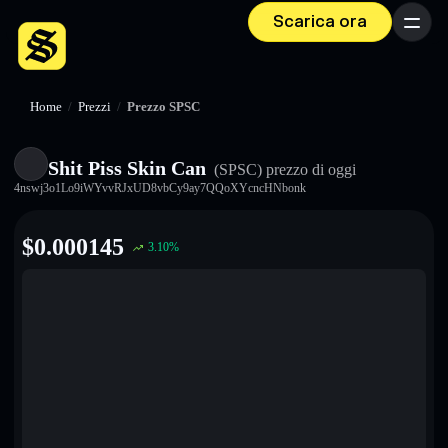
Scarica ora
Menu
Home
/
Prezzi
/
Prezzo SPSC
Shit Piss Skin Can
(SPSC)
prezzo di oggi
4nswj3o1Lo9iWYvvRJxUD8vbCy9ay7QQoXYcncHNbonk
$
0.000145
3.10
%