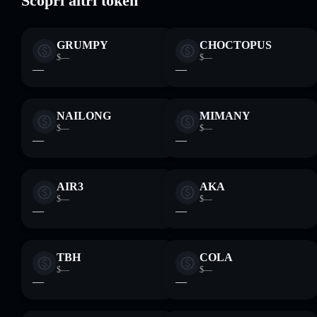
Scopri altri token
GRUMPY
CHOCTOPUS
$—
$—
—
—
NAILONG
MIMANY
$—
$—
—
—
AIR3
AKA
$—
$—
—
—
TBH
COLA
$—
$—
—
—