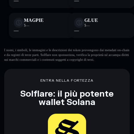
—
—
MAGPIE
GLUE
$—
$—
—
—
I nomi, i simboli, le immagini e le descrizioni dei token provengono dai metadati on-chain
e da registri di terze parti. Solflare non sponsorizza, verifica la proprietà né accampa diritti
sui marchi commerciali e i contenuti soggetti a copyright di terzi.
ENTRA NELLA FORTEZZA
Solflare: il più potente
wallet Solana