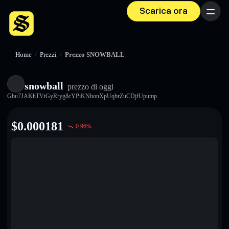
Scarica ora
Menu
Home
/
Prezzi
/
Prezzo SNOWBALL
snowball
prezzo di oggi
Gbu7JAKhTVtGyRryg8cYPiKNhonXpUqbrZuCDjfUpump
$
0.000181
0.96
%