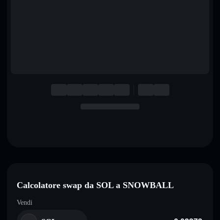
English
Deutsch
Italiano
Português
Español
Calcolatore swap da SOL a SNOWBALL
Vendi