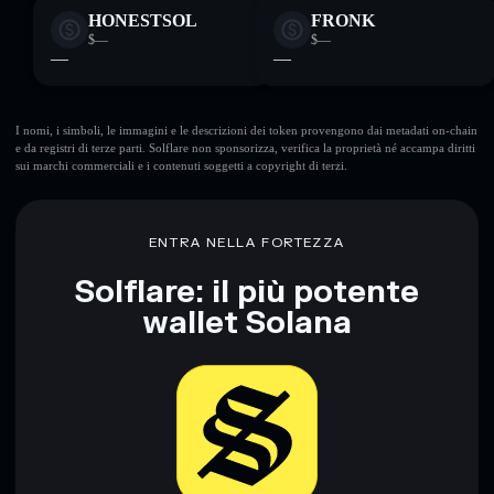
HONESTSOL
FRONK
$—
$—
—
—
I nomi, i simboli, le immagini e le descrizioni dei token provengono dai metadati on-chain
e da registri di terze parti. Solflare non sponsorizza, verifica la proprietà né accampa diritti
sui marchi commerciali e i contenuti soggetti a copyright di terzi.
ENTRA NELLA FORTEZZA
Solflare: il più potente
wallet Solana
Scarica ora