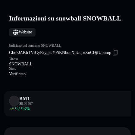
Informazioni su snowball SNOWBALL
Website
Indirizzo del contratto SNOWBALL
Gbu7JAKhTVtGyRryg8cYPiKNhonXpUqbrZuCDjfUpump
Ticker
SNOWBALL
Stato
Verificato
BMT
$
0.02467
92.93
%