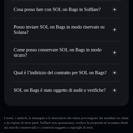
SOL on Bags
token verificato
Cosa posso fare con SOL on Bags in Solflare?
SOL on Bags
wallet Solflare
Scambiare istantaneamente
— scambia SOLB in SOL,
Posso inviare SOL on Bags in modo riservato su
USDC o in migliaia di altri token Solana al prezzo migliore
Solana?
con il routing intelligente dell’ordine
wallet Solflare
Aggregatore di privacy
Impostare ordini limite
— automatizza i tuoi trade al
SOL on
Come posso conservare SOL on Bags in modo
prezzo desiderato di SOLB
Bags
sicuro?
Usare il DCA
— applica la strategia dollar-cost average su
SOLB nel tempo
SOL on Bags
wallet non-custodial
Solflare
Inviare in modo riservato
— trasferisci SOLB senza
Qual è l’indirizzo del contratto per SOL on Bags?
collegare pubblicamente i wallet usando l’Aggregatore di
privacy incorporato di Solflare
SOL on Bags
KTjWwdHU3PpjxX5XsbdXGr7oNzz9uig1K5uqUXsBAGS
Monitorare in tempo reale
— conosci prezzo, volume,
SOL on Bags è stato oggetto di audit o verifiche?
Aggregatore di privacy
capitalizzazione di mercato e liquidità di SOLB
SOL on Bags
verificato
Conservare in modo sicuro
— tieni i tuoi SOLB in un
SOLB
wallet Solflare
wallet non-custodial all’interno del quale hai il pieno ed
esclusivo controllo delle tue chiavi private
I nomi, i simboli, le immagini e le descrizioni dei token provengono dai metadati on-chain
e da registri di terze parti. Solflare non sponsorizza, verifica la proprietà né accampa diritti
sui marchi commerciali e i contenuti soggetti a copyright di terzi.