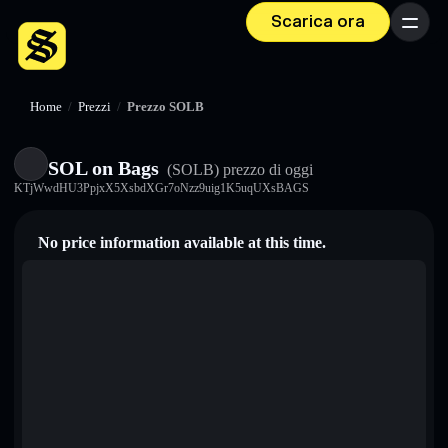
Scarica ora
Menu
Home
/
Prezzi
/
Prezzo SOLB
SOL on Bags
(SOLB)
prezzo di oggi
KTjWwdHU3PpjxX5XsbdXGr7oNzz9uig1K5uqUXsBAGS
No price information available at this time.