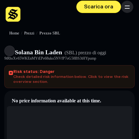
Scarica ora
Menu
Home
/
Prezzi
/
Prezzo SBL
Solana Bin Laden
(SBL)
prezzo di oggi
9tRhsXv65WKEnMYtEPe68uko5NVfP7oG58BS3tHYpump
Risk status: Danger
Check detailed risk information below. Click to view the risk
overview section.
No price information available at this time.