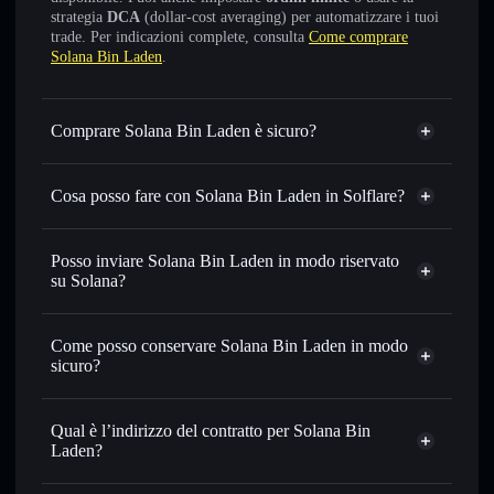
strategia
DCA
(dollar-cost averaging) per automatizzare i tuoi
trade. Per indicazioni complete, consulta
Come comprare
Solana Bin Laden
.
Comprare Solana Bin Laden è sicuro?
Solana Bin Laden
non è verificato
Cosa posso fare con Solana Bin Laden in Solflare?
Solana Bin Laden
wallet Solflare
Scambiare istantaneamente
— scambia SBL in SOL,
Posso inviare Solana Bin Laden in modo riservato
USDC o in migliaia di altri token Solana al prezzo migliore
su Solana?
con il routing intelligente dell’ordine
Aggregatore di privacy
Impostare ordini limite
— automatizza i tuoi trade al
Come posso conservare Solana Bin Laden in modo
prezzo desiderato di SBL
sicuro?
Usare il DCA
— applica la strategia dollar-cost average su
SBL nel tempo
Solana Bin Laden
wallet non-custodial
Solflare
Inviare in modo riservato
— trasferisci SBL senza
Qual è l’indirizzo del contratto per Solana Bin
collegare pubblicamente i wallet usando l’Aggregatore di
Laden?
privacy incorporato di Solflare
Solflare
Solana Bin
Monitorare in tempo reale
— conosci prezzo, volume,
Solana Bin Laden