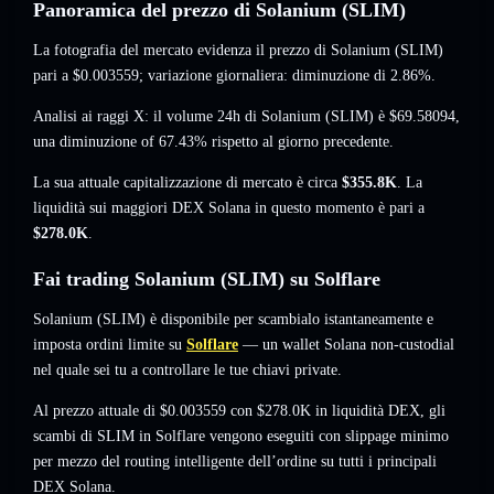
Panoramica del prezzo di Solanium (SLIM)
La fotografia del mercato evidenza il prezzo di Solanium (SLIM)
pari a
$0.003559
; variazione giornaliera: diminuzione di 2.86%
.
Analisi ai raggi X: il volume 24h di Solanium (SLIM) è
$69.58094
,
una diminuzione of 67.43%
rispetto al giorno precedente.
La sua attuale capitalizzazione di mercato è circa
$355.8K
. La
liquidità sui maggiori DEX Solana in questo momento è pari a
$278.0K
.
Fai trading Solanium (SLIM) su Solflare
Solanium (SLIM) è disponibile per scambialo istantaneamente e
imposta ordini limite su
Solflare
— un wallet Solana non-custodial
nel quale sei tu a controllare le tue chiavi private.
Al prezzo attuale di $0.003559 con $278.0K in liquidità DEX, gli
scambi di SLIM in Solflare vengono eseguiti con slippage minimo
per mezzo del routing intelligente dell’ordine su tutti i principali
DEX Solana.