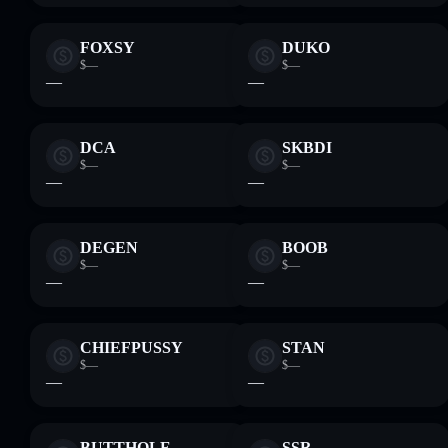
FOXSY
DUKO
$—
$—
—
—
DCA
SKBDI
$—
$—
—
—
DEGEN
BOOB
$—
$—
—
—
CHIEFPUSSY
STAN
$—
$—
—
—
BUTTHOLE
SSR