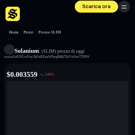
Scarica ora
Menu
Home
/
Prezzi
/
Prezzo SLIM
Solanium
(SLIM)
prezzo di oggi
xxxxa1sKNGwFtw2kFn8XauW9xq8hBZ5kVtcSesTT9fW
$
0.003559
2.86
%