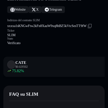
Website
X
Telegram
Indirizzo del contratto SLIM
xxxxa1sKNGwFtw2kFn8XauW9xq8hBZ5kVtcSesTT9fW
Ticker
SLIM
Stato
Verificato
CATE
$
0.029502
75.82
%
FAQ su SLIM