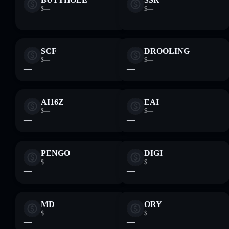
$—
$—
—
—
SCF
DROOLING
$—
$—
—
—
AI16Z
EAI
$—
$—
—
—
PENGO
DIGI
$—
$—
—
—
MD
ORY
$—
$—
—
—