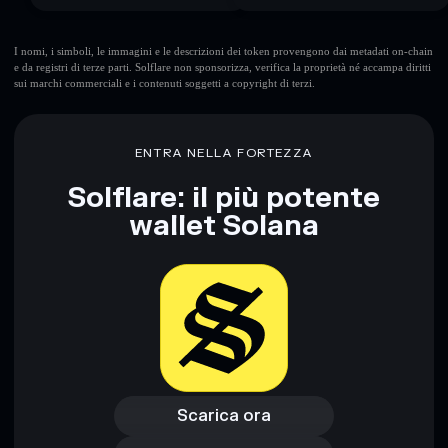
I nomi, i simboli, le immagini e le descrizioni dei token provengono dai metadati on-chain
e da registri di terze parti. Solflare non sponsorizza, verifica la proprietà né accampa diritti
sui marchi commerciali e i contenuti soggetti a copyright di terzi.
ENTRA NELLA FORTEZZA
Solflare: il più potente
wallet Solana
Scarica ora
Accedi al wallet
Scarica ora