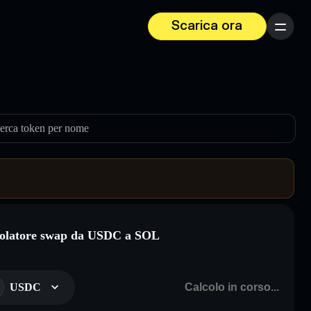
Scarica ora
Menu
erca token per nome
olatore swap da USDC a SOL
USDC