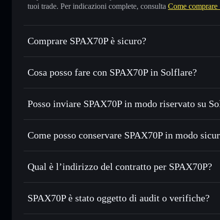
tuoi trade. Per indicazioni complete, consulta
Come comprare
Comprare SPAX70P è sicuro?
SPAX70P
non è verificato
Cosa posso fare con SPAX70P in Solflare?
SPAX70P
wallet Solflare
Posso inviare SPAX70P in modo riservato su So
Scambiare istantaneamente
— scambia SPAX in SOL, USDC
migliore con il routing intelligente dell’ordine
Aggregatore di privacy
Impostare ordini limite
— automatizza i tuoi trade al pre
Come posso conservare SPAX70P in modo sicu
Usare il DCA
— applica la strategia dollar-cost average 
SPAX70P
Inviare in modo riservato
— trasferisci SPAX senza colleg
Solflare
privacy incorporato di Solflare
Qual è l’indirizzo del contratto per SPAX70P?
Monitorare in tempo reale
— conosci prezzo, volume, capi
privacy
SPAX70P
Conservare in modo sicuro
— tieni i tuoi SPAX in un walle
Cy4GrVNH2nudsrPBEXLnGJkJoKs8L73oK3q4WqHP
SPAX70P è stato oggetto di audit o verifiche?
esclusivo controllo delle tue chiavi private
SPAX70P
non è verificato