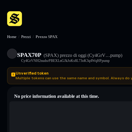
Home
/
Prezzi
/
Prezzo SPAX
SPAX70P
(SPAX)
prezzo di oggi
(Cy4GrV…pump)
Cy4GrVNH2nudsrPBEXLnGJkJoKs8L73oK3q4WqHPpump
Unverified token
Multiple tokens can use the same name and symbol. Always do 
No price information available at this time.