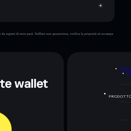
SPAX70P
da registri di terze parti. Solflare non sponsorizza, verifica la proprietà né accampa
ormativi e non costituiscono una consulenza finanziaria.
z.
A
INFO
M
nte wallet
PRODOTT