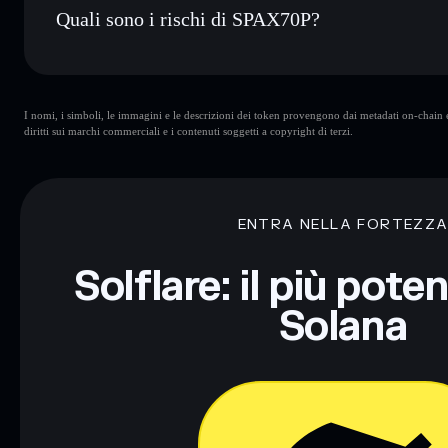
Quali sono i rischi di SPAX70P?
Rischi principali di SPAX70P:
I nomi, i simboli, le immagini e le descrizioni dei token provengono dai metadati on-chain e 
liquidità limitata
diritti sui marchi commerciali e i contenuti soggetti a copyright di terzi.
Disclaimer: Queste informazioni hanno esclusivamente scopi f
Informati sempre autonomamente. Dati forniti da rugcheck.xy
ENTRA NELLA FORTEZZ
Solflare: il più pote
Solana