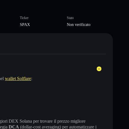
Ticker
Stato
SPAX
Non verificato
nel
wallet Solflare
:
maggiori DEX Solana per trovare il prezzo migliore
tegia
DCA
(dollar-cost averaging) per automatizzare i