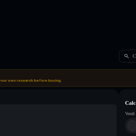
C
your own research before buying.
Calc
Vendi