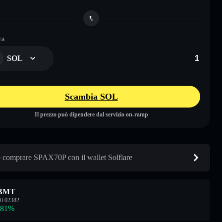
ra
SOL
Scambia SOL
Il prezzo può dipendere dal servizio on-ramp
comprare SPAX70P con il wallet Solflare
BMT
0.02382
.81
%