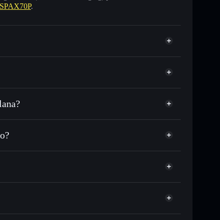
 SPAX70P
.
lana?
 o in migliaia di altri token Solana al prezzo
zzo desiderato di SPAX
ro?
su SPAX nel tempo
wallet non-custodial
Solflare
are pubblicamente i wallet usando l’Aggregatore di
SPAX70P
Aggregatore di
talizzazione di mercato e liquidità di SPAX
t non-custodial all’interno del quale hai il pieno ed
pump
SPAX
wallet Solflare