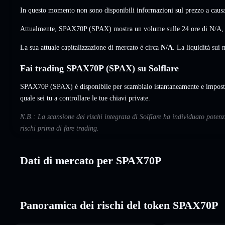
In questo momento non sono disponibili informazioni sul prezzo a causa 
Attualmente, SPAX70P (SPAX) mostra un volume sulle 24 ore di
N/A
La sua attuale capitalizzazione di mercato è circa
N/A
. La liquidità su
Fai trading SPAX70P (SPAX) su Solflare
SPAX70P (SPAX) è disponibile per scambialo istantaneamente e imposta
quale sei tu a controllare le tue chiavi private.
N.B.: La scansione dei rischi integrata di Solflare ha individuato pote
rischi prima di fare trading.
Dati di mercato per SPAX70P
Panoramica dei rischi del token SPAX70P