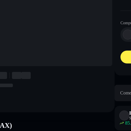
Comp
Come 
$
85
PAX)