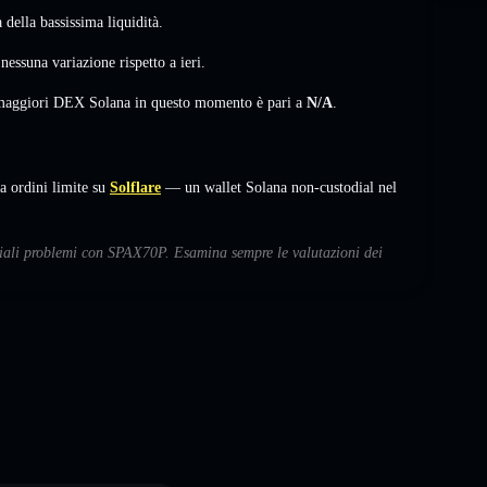
della bassissima liquidità.
,
nessuna variazione
rispetto a ieri.
i maggiori DEX Solana in questo momento è pari a
N/A
.
 ordini limite su
Solflare
— un wallet Solana non-custodial nel
nziali problemi con SPAX70P. Esamina sempre le valutazioni dei