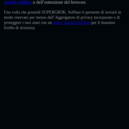
mobile Solflare
o dell’estensione del browser.
English
Una volta che possiedi SUPERGROK, Solflare ti permette di inviarli in
Deutsch
modo riservato per mezzo dell’Aggregatore di privacy incorporato e di
proteggere i tuoi asset con un
wallet hardare Solflare
per il massimo
livello di sicurezza.
Italiano
Português
Español