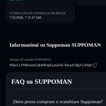
ULTIMA DATA DI CONTROLLO DEI RISCHI
7/31/2026, 7:15:47 AM
Informazioni su Suppoman SUPPOMAN
Indirizzo del contratto SUPPOMAN
8XkvLLFHBJvkmCQkHfK4pEymsiZkCXdouSCRpZw5Sbj8
FAQ su SUPPOMAN
Dove posso comprare o scambiare Suppoman?