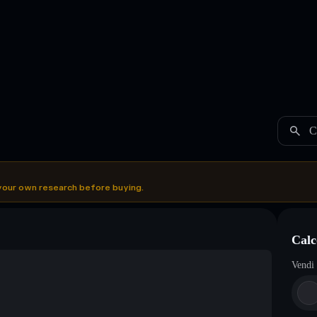
C
your own research before buying.
Cal
Vendi