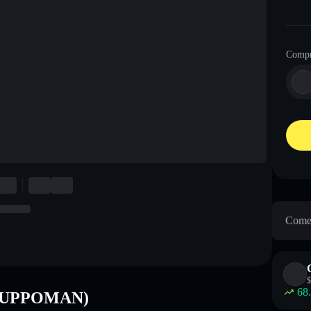
Comp
Come 
$
68
 (SUPPOMAN)