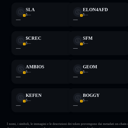
SLA
ELON4AFD
$—
$—
—
—
$CREC
SFM
$—
$—
—
—
AMBIOS
GEOM
$—
$—
—
—
KEFEN
BOGGY
$—
$—
—
—
I nomi, i simboli, le immagini e le descrizioni dei token provengono dai metadati on-chain e 