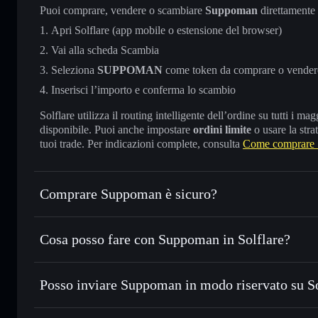
Puoi comprare, vendere o scambiare
Suppoman
direttamente
Apri Solflare (app mobile o estensione del browser)
Vai alla scheda Scambia
Seleziona
SUPPOMAN
come token da comprare o vender
Inserisci l’importo e conferma lo scambio
Solflare utilizza il routing intelligente dell’ordine su tutti i 
disponibile. Puoi anche impostare
ordini limite
o usare la stra
tuoi trade. Per indicazioni complete, consulta
Come comprare
Comprare Suppoman è sicuro?
Suppoman
non è verificato
Cosa posso fare con Suppoman in Solflare?
Suppoman
wallet Solflare
Posso inviare Suppoman in modo riservato su S
Scambiare istantaneamente
— scambia SUPPOMAN in SOL,
migliore con il routing intelligente dell’ordine
Aggregatore di privacy
Impostare ordini limite
— automatizza i tuoi trade al p