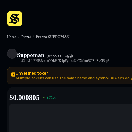
Home
/
Prezzi
/
Prezzo SUPPOMAN
Suppoman
prezzo di oggi
8XkvLLFHBJvkmCQkHfK4pEymsiZkCXdouSCRpZw5Sbj8
Unverified token
Multiple tokens can use the same name and symbol. Always do 
$
0.000805
3.71
%