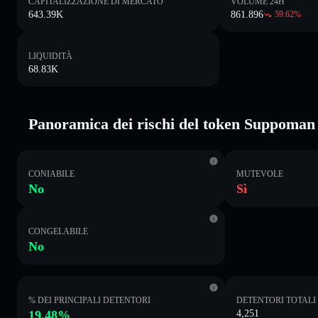
CAPITALIZZAZIONE DI MERCATO
VOLUME 24H
643.39K
861.896
59.62
%
LIQUIDITÀ
68.83K
Panoramica dei rischi del token Suppoman
CONIABILE
MUTEVOLE
No
Sì
CONGELABILE
No
% DEI PRINCIPALI DETENTORI
DETENTORI TOTALI
19.48%
4,251