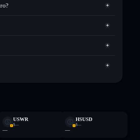
ro?
e su SUPPOMAN nel tempo
wallet non-custodial
Solflare
collegare pubblicamente i wallet usando l’Aggregatore
Suppoman
Aggregatore di
pitalizzazione di mercato e liquidità di SUPPOMAN
 wallet non-custodial all’interno del quale hai il pieno
Sbj8
SUPPOMAN
wallet
ormativi e non costituiscono una consulenza finanziaria.
z.
USWR
HSUSD
$—
$—
—
—