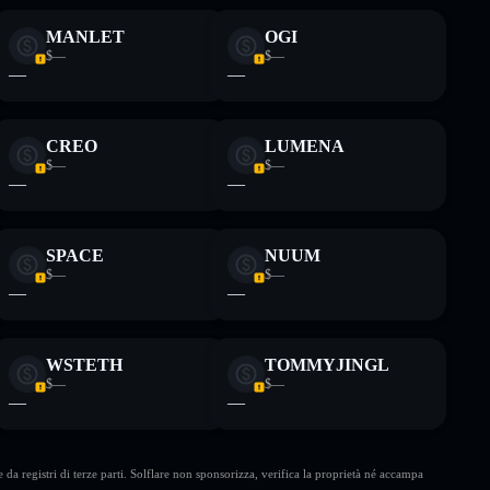
MANLET
OGI
$—
$—
—
—
CREO
LUMENA
$—
$—
—
—
SPACE
NUUM
$—
$—
—
—
WSTETH
TOMMYJINGL
$—
$—
—
—
da registri di terze parti. Solflare non sponsorizza, verifica la proprietà né accampa