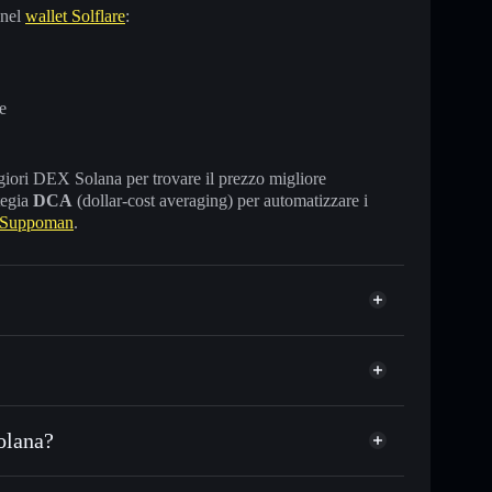
 nel
wallet Solflare
:
e
maggiori DEX Solana per trovare il prezzo migliore
tegia
DCA
(dollar-cost averaging) per automatizzare i
 Suppoman
.
olana?
 USDC o in migliaia di altri token Solana al prezzo
rezzo desiderato di SUPPOMAN