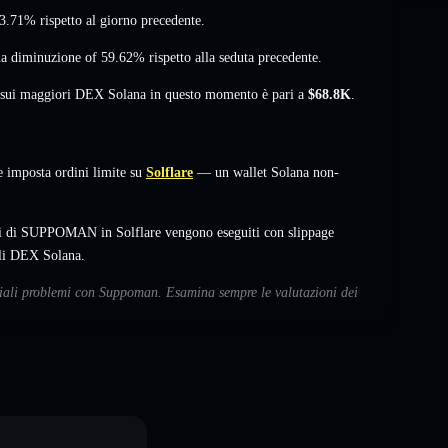
 3.71%
rispetto al giorno precedente.
a diminuzione of 59.62%
rispetto alla seduta precedente.
à sui maggiori DEX Solana in questo momento è pari a
$68.8K
.
imposta ordini limite su
Solflare
— un wallet Solana non-
bi di SUPPOMAN in Solflare vengono eseguiti con slippage
ali DEX Solana.
nziali problemi con Suppoman. Esamina sempre le valutazioni dei