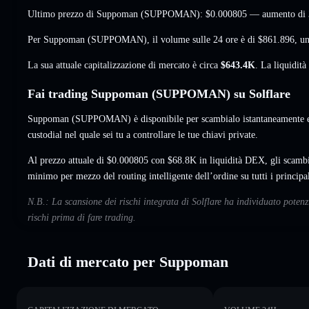
Ultimo prezzo di Suppoman (SUPPOMAN):
$0.000805
— aumento di
Per Suppoman (SUPPOMAN), il volume sulle 24 ore è di
$861.896
,
un
La sua attuale capitalizzazione di mercato è circa
$643.4K
. La liquidit
Fai trading Suppoman (SUPPOMAN) su Solflare
Suppoman (SUPPOMAN) è disponibile per scambialo istantaneamente e 
custodial nel quale sei tu a controllare le tue chiavi private.
Al prezzo attuale di $0.000805 con $68.8K in liquidità DEX, gli scam
minimo per mezzo del routing intelligente dell’ordine su tutti i princip
N.B.: La scansione dei rischi integrata di Solflare ha individuato pote
rischi prima di fare trading.
Dati di mercato per Suppoman