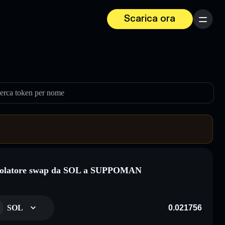
Scarica ora
Menu
erca token per nome
colatore swap da SOL a SUPPOMAN
SOL