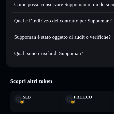
Come posso conservare Suppoman in modo sicu
Usare il DCA
— applica la strategia dollar-cost averag
Suppoman
Inviare in modo riservato
— trasferisci SUPPOMAN senza 
Solflare
di privacy incorporato di Solflare
Qual è l’indirizzo del contratto per Suppoman?
Monitorare in tempo reale
— conosci prezzo, volume, ca
privacy
Suppoman
Conservare in modo sicuro
— tieni i tuoi SUPPOMAN in un
8XkvLLFHBJvkmCQkHfK4pEymsiZkCXdouSCRpZw5
Suppoman è stato oggetto di audit o verifiche?
ed esclusivo controllo delle tue chiavi private
Solflare
Suppoman
non è verificato
Quali sono i rischi di Suppoman?
Rischi principali di Suppoman:
Scopri altri token
Disclaimer: Queste informazioni hanno esclusivamente scopi f
Informati sempre autonomamente. Dati forniti da rugcheck.xy
SLB
FRE.ECO
$—
$—
—
—