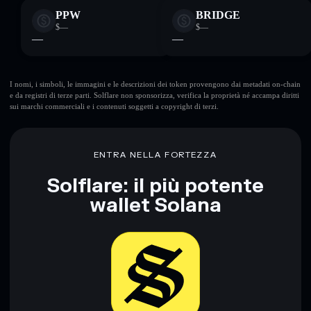
PPW
BRIDGE
$—
$—
—
—
I nomi, i simboli, le immagini e le descrizioni dei token provengono dai metadati on-chain
e da registri di terze parti. Solflare non sponsorizza, verifica la proprietà né accampa diritti
sui marchi commerciali e i contenuti soggetti a copyright di terzi.
ENTRA NELLA FORTEZZA
Solflare: il più potente
wallet Solana
Scarica ora