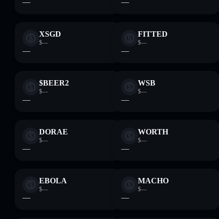
—
—
XSGD
FITTED
$—
$—
—
—
$BEER2
WSB
$—
$—
—
—
DORAE
WORTH
$—
$—
—
—
EBOLA
MACHO
$—
$—
—
—