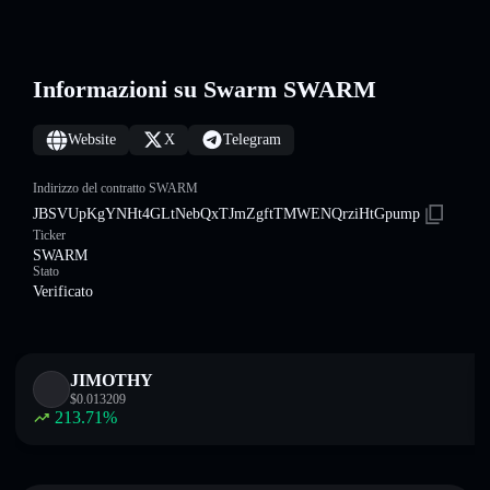
Informazioni su Swarm SWARM
Website
X
Telegram
Indirizzo del contratto SWARM
JBSVUpKgYNHt4GLtNebQxTJmZgftTMWENQrziHtGpump
Ticker
SWARM
Stato
Verificato
JIMOTHY
$
0.013209
213.71
%