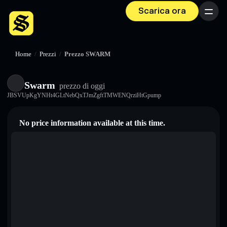
Scarica ora
Menu
Home
/
Prezzi
/
Prezzo SWARM
Swarm
prezzo di oggi
JBSVUpKgYNHt4GLtNebQxTJmZgftTMWENQrziHtGpump
No price information available at this time.