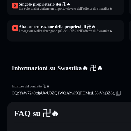
Singolo proprietario dei 卍🔥
Un solo wallet detiene un importo elevato dell’offerta di Swastika🔥.
Alta concentrazione della proprietà di 卍🔥
I maggiori wallet detengono più dell’80% dell’offerta di Swastika🔥.
Informazioni su Swastika🔥 卍🔥
Indirizzo del contratto 卍🔥
CQpYeW7249tdpUwU9ZQ1W6jAhwKQFDMzjL58jVnj3Z8g
FAQ su 卍🔥