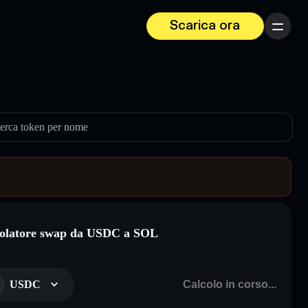
Scarica ora
Menu
erca token per nome
olatore swap da USDC a SOL
USDC