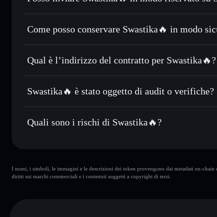
con il routing intelligente dell’ordine
Aggregatore di privacy
Impostare ordini limite
— automatizza i tuoi trade al prez
Come posso conservare Swastika🔥 in modo sic
Usare il DCA
— applica la strategia dollar-cost average 
Swastika🔥
Inviare in modo riservato
— trasferisci 卍🔥 senza collega
Solflare
privacy incorporato di Solflare
Qual è l’indirizzo del contratto per Swastika🔥?
Monitorare in tempo reale
— conosci prezzo, volume, capi
privacy
Swastika🔥
Conservare in modo sicuro
— tieni i tuoi 卍🔥 in un wallet
CQpYeW7249tdpUwU9ZQ1W6jAhwKQFDMzjL58jVnj
Swastika🔥 è stato oggetto di audit o verifiche?
esclusivo controllo delle tue chiavi private
Swastika🔥
non è verificato
Quali sono i rischi di Swastika🔥?
Rischi principali di Swastika🔥:
I nomi, i simboli, le immagini e le descrizioni dei token provengono dai metadati on-chain e 
wallet
Swastika🔥
diritti sui marchi commerciali e i contenuti soggetti a copyright di terzi.
Swastika🔥
concentrazione
Swastika🔥