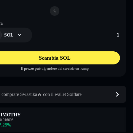
ra
SOL
Scambia SOL
Il prezzo può dipendere dal servizio on-ramp
comprare Swastika🔥 con il wallet Solflare
JIMOTHY
0.016606
7.25
%