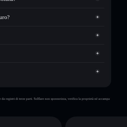
zo desiderato di 卍🔥
uro?
su 卍🔥 nel tempo
wallet non-custodial
Solflare
re pubblicamente i wallet usando l’Aggregatore di
Swastika🔥
Aggregatore di
talizzazione di mercato e liquidità di 卍🔥
 non-custodial all’interno del quale hai il pieno ed
3Z8g
卍🔥
wallet Solflare
10 maggiori
da registri di terze parti. Solflare non sponsorizza, verifica la proprietà né accampa
singolo wallet
Swastika🔥
liquidità limitata
 di oltre l’80%
Swastika🔥
mutevoli