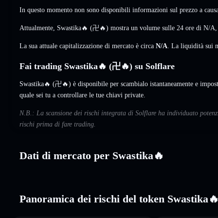
In questo momento non sono disponibili informazioni sul prezzo a causa 
Attualmente, Swastika🔥 (卍🔥) mostra un volume sulle 24 ore di
N/A
La sua attuale capitalizzazione di mercato è circa
N/A
. La liquidità su
Fai trading Swastika🔥 (卍🔥) su Solflare
Swastika🔥 (卍🔥) è disponibile per scambialo istantaneamente e imposta
quale sei tu a controllare le tue chiavi private.
N.B.: La scansione dei rischi integrata di Solflare ha individuato poten
rischi prima di fare trading.
Dati di mercato per Swastika🔥
Panoramica dei rischi del token Swastika