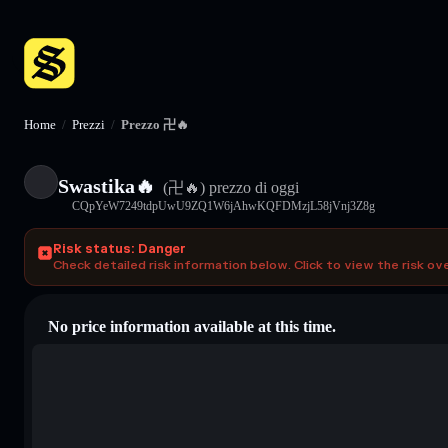
Home
/
Prezzi
/
Prezzo 卍🔥
Swastika🔥
(卍🔥)
prezzo di oggi
CQpYeW7249tdpUwU9ZQ1W6jAhwKQFDMzjL58jVnj3Z8g
Risk status: Danger
Check detailed risk information below. Click to view the risk ov
No price information available at this time.