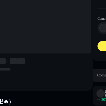
Comp
Come 
$
30
(卍🔥)