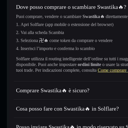
Dove posso comprare o scambiare Swastika🔥?
Puoi comprare, vendere o scambiare
Swastika🔥
direttamente
Apri Solflare (app mobile o estensione del browser)
Vai alla scheda Scambia
Seleziona
卍🔥
come token da comprare o vendere
Inserisci l’importo e conferma lo scambio
Solflare utilizza il routing intelligente dell’ordine su tutti i 
disponibile. Puoi anche impostare
ordini limite
o usare la stra
tuoi trade. Per indicazioni complete, consulta
Come comprare 
Comprare Swastika🔥 è sicuro?
Swastika🔥
non è verificato
Cosa posso fare con Swastika🔥 in Solflare?
Swastika🔥
wallet Solflare
Posso inviare Swastika🔥 in modo riservato su 
Scambiare istantaneamente
— scambia 卍🔥 in SOL, USDC o