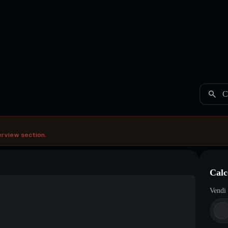
C
erview section.
Calc
Vendi