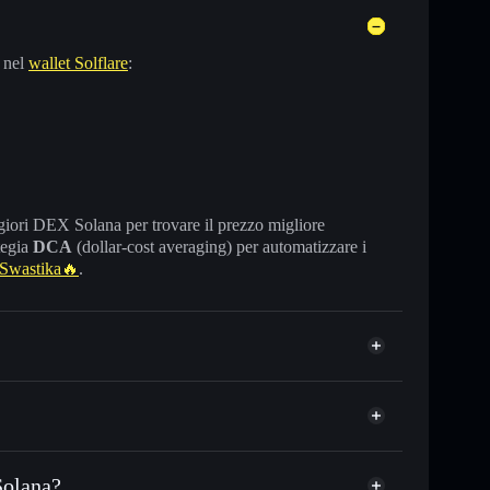
 nel
wallet Solflare
:
maggiori DEX Solana per trovare il prezzo migliore
tegia
DCA
(dollar-cost averaging) per automatizzare i
Swastika🔥
.
Solana?
 in migliaia di altri token Solana al prezzo migliore