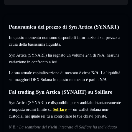
Panoramica del prezzo di Syn Artica (SYNART)
In questo momento non sono disponibili informazioni sul prezzo a
causa della bassissima liquidità.
Syn Artica (SYNART) ha segnato un volume 24h di
N/A
,
nessuna
variazione
in confronto a ieri.
La sua attuale capitalizzazione di mercato è circa
N/A
. La liquidità
sui maggiori DEX Solana in questo momento è pari a
N/A
.
Fai trading Syn Artica (SYNART) su Solflare
Syn Artica (SYNART) è disponibile per scambialo istantaneamente
e imposta ordini limite su
Solflare
— un wallet Solana non-
custodial nel quale sei tu a controllare le tue chiavi private.
N.B.: La scansione dei rischi integrata di Solflare ha individuato