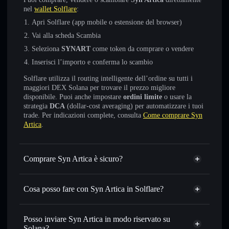
nel
wallet Solflare
:
Apri Solflare (app mobile o estensione del browser)
Vai alla scheda Scambia
Seleziona
SYNART
come token da comprare o vendere
Inserisci l’importo e conferma lo scambio
Solflare utilizza il routing intelligente dell’ordine su tutti i
maggiori DEX Solana per trovare il prezzo migliore
disponibile. Puoi anche impostare
ordini limite
o usare la
strategia
DCA
(dollar-cost averaging) per automatizzare i tuoi
trade. Per indicazioni complete, consulta
Come comprare Syn
Artica
.
Comprare Syn Artica è sicuro?
Syn Artica
non è verificato
Cosa posso fare con Syn Artica in Solflare?
Syn Artica
wallet Solflare
Scambiare istantaneamente
— scambia SYNART in
Posso inviare Syn Artica in modo riservato su
SOL, USDC o in migliaia di altri token Solana al prezzo
Solana?