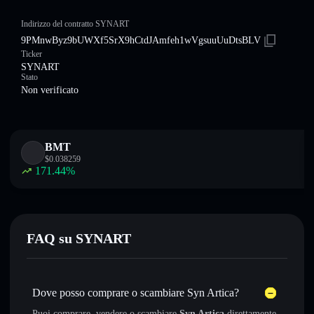
Indirizzo del contratto SYNART
9PMnwByz9bUWXf5SrX9hCtdJAmfeh1wVgsuuUuDtsBLV
Ticker
SYNART
Stato
Non verificato
BMT
$
0.038259
171.44
%
FAQ su SYNART
Dove posso comprare o scambiare Syn Artica?
Puoi comprare, vendere o scambiare
Syn Artica
direttamente