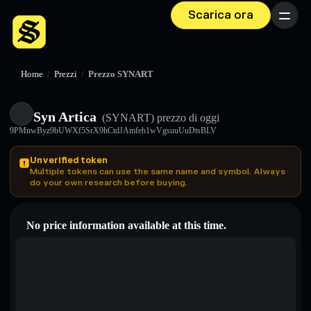
Scarica ora
Menu
Home
/
Prezzi
/
Prezzo SYNART
Syn Artica
(SYNART)
prezzo di oggi
9PMnwByz9bUWXf5SrX9hCtdJAmfeh1wVgsuuUuDtsBLV
Unverified token
Multiple tokens can use the same name and symbol. Always
do your own research before buying.
No price information available at this time.