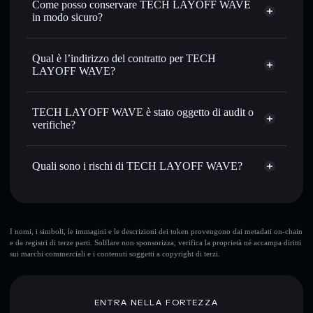
Come posso conservare TECH LAYOFF WAVE
prezzo desiderato di LAYWAVE
in modo sicuro?
Usare il DCA
— applica la strategia dollar-cost average su
LAYWAVE nel tempo
TECH LAYOFF WAVE
wallet non-custodial
Solflare
Inviare in modo riservato
— trasferisci LAYWAVE senza
Qual è l’indirizzo del contratto per TECH
collegare pubblicamente i wallet usando l’Aggregatore di
LAYOFF WAVE?
privacy incorporato di Solflare
Solflare
TECH LAYOFF
Monitorare in tempo reale
— conosci prezzo, volume,
TECH LAYOFF WAVE
WAVE
capitalizzazione di mercato e liquidità di LAYWAVE
TECH LAYOFF WAVE è stato oggetto di audit o
Aggregatore di privacy
5fXKWBPcAacsoFSGmfrtCAUgwUbq2ueNpz34sE1upump
verifiche?
Conservare in modo sicuro
— tieni i tuoi LAYWAVE in
un wallet non-custodial all’interno del quale hai il pieno ed
TECH LAYOFF WAVE
non è verificato
esclusivo controllo delle tue chiavi private
LAYWAVE
wallet Solflare
Quali sono i rischi di TECH LAYOFF WAVE?
Rischi principali di TECH LAYOFF WAVE:
10 maggiori wallet
I nomi, i simboli, le immagini e le descrizioni dei token provengono dai metadati on-chain
e da registri di terze parti. Solflare non sponsorizza, verifica la proprietà né accampa diritti
TECH LAYOFF WAVE
sui marchi commerciali e i contenuti soggetti a copyright di terzi.
singolo wallet
TECH LAYOFF WAVE
singolo wallet
TECH LAYOFF WAVE
ENTRA NELLA FORTEZZA
TECH LAYOFF WAVE
liquidità