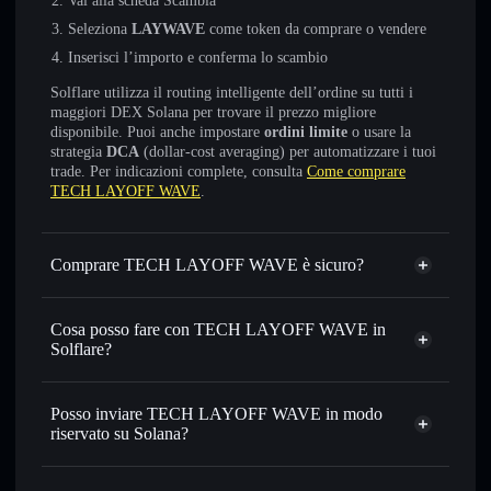
Vai alla scheda Scambia
Seleziona
LAYWAVE
come token da comprare o vendere
Inserisci l’importo e conferma lo scambio
Solflare utilizza il routing intelligente dell’ordine su tutti i
maggiori DEX Solana per trovare il prezzo migliore
disponibile. Puoi anche impostare
ordini limite
o usare la
strategia
DCA
(dollar-cost averaging) per automatizzare i tuoi
trade. Per indicazioni complete, consulta
Come comprare
TECH LAYOFF WAVE
.
Comprare TECH LAYOFF WAVE è sicuro?
TECH LAYOFF WAVE
non è verificato
Cosa posso fare con TECH LAYOFF WAVE in
Solflare?
TECH LAYOFF WAVE
wallet Solflare
Scambiare istantaneamente
— scambia LAYWAVE in
Posso inviare TECH LAYOFF WAVE in modo
SOL, USDC o in migliaia di altri token Solana al prezzo
riservato su Solana?
migliore con il routing intelligente dell’ordine
Aggregatore di privacy
Impostare ordini limite
— automatizza i tuoi trade al