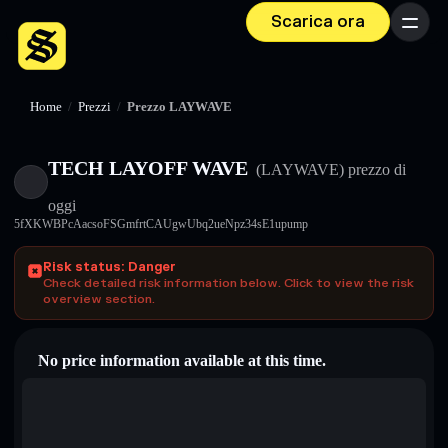
Scarica ora
Menu
Home
/
Prezzi
/
Prezzo LAYWAVE
TECH LAYOFF WAVE
(LAYWAVE)
prezzo di
oggi
5fXKWBPcAacsoFSGmfrtCAUgwUbq2ueNpz34sE1upump
Risk status: Danger
Check detailed risk information below. Click to view the risk
overview section.
No price information available at this time.