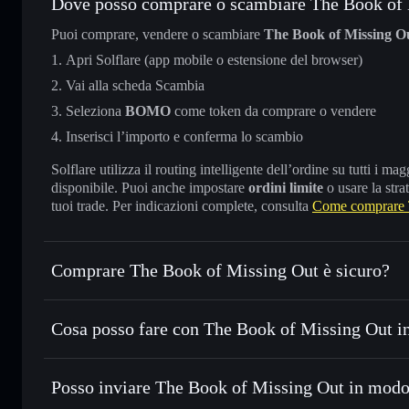
Dove posso comprare o scambiare The Book of
Puoi comprare, vendere o scambiare
The Book of Missing O
Apri Solflare (app mobile o estensione del browser)
Vai alla scheda Scambia
Seleziona
BOMO
come token da comprare o vendere
Inserisci l’importo e conferma lo scambio
Solflare utilizza il routing intelligente dell’ordine su tutti i 
disponibile. Puoi anche impostare
ordini limite
o usare la stra
tuoi trade. Per indicazioni complete, consulta
Come comprare 
Comprare The Book of Missing Out è sicuro?
The Book of Missing Out
non è verificato
Cosa posso fare con The Book of Missing Out in
The Book of Missing Out
wallet Solflare
Posso inviare The Book of Missing Out in modo 
Scambiare istantaneamente
— scambia BOMO in SOL, USDC
migliore con il routing intelligente dell’ordine