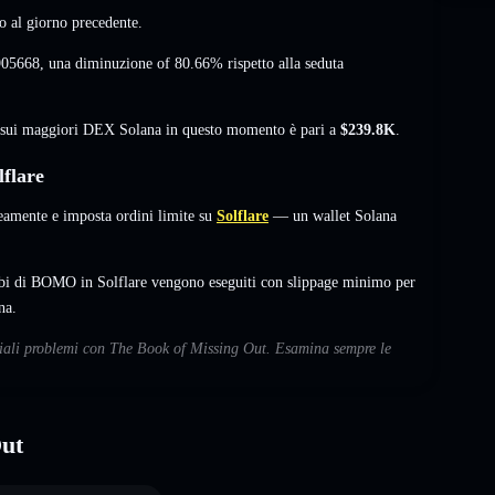
o al giorno precedente.
905668
,
una diminuzione of 80.66%
rispetto alla seduta
à sui maggiori DEX Solana in questo momento è pari a
$239.8K
.
flare
amente e imposta ordini limite su
Solflare
— un wallet Solana
mbi di BOMO in Solflare vengono eseguiti con slippage minimo per
na.
nziali problemi con The Book of Missing Out. Esamina sempre le
Out