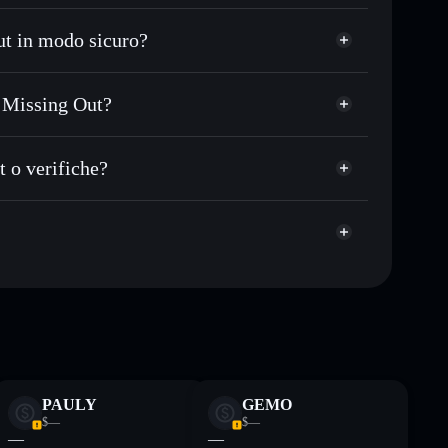
zzo desiderato di BOMO
t in modo sicuro?
 su BOMO nel tempo
wallet non-custodial
Solflare
gare pubblicamente i wallet usando l’Aggregatore di
The Book of Missing Out
f Missing Out?
italizzazione di mercato e liquidità di BOMO
sing Out
et non-custodial all’interno del quale hai il pieno ed
ESd
t o verifiche?
BOMO
wallet Solflare
The
ormativi e non costituiscono una consulenza finanziaria.
PAULY
GEMO
z.
$—
$—
—
—