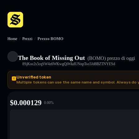
Home
/
Prezzi
/
Prezzo BOMO
The Book of Missing Out
(BOMO)
prezzo di oggi
8SjKoc2s5cqSW4z6WKwgQiWkdUNnpTso5Jd8BZTNYESd
Unverified token
Multiple tokens can use the same name and symbol. Always do 
$
0.000129
0.00
%