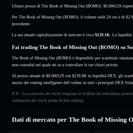
Ultimo prezzo di The Book of Missing Out (BOMO):
$0.000129
rispett
Per The Book of Missing Out (BOMO), il volume sulle 24 ore è di
$2.
precedente.
La sua attuale capitalizzazione di mercato è circa
$129.1K
. La liquidit
Fai trading The Book of Missing Out (BOMO) su Sol
The Book of Missing Out (BOMO) è disponibile per scambialo istantane
non-custodial nel quale sei tu a controllare le tue chiavi private.
Al prezzo attuale di $0.000129 con $239.8K in liquidità DEX, gli sca
mezzo del routing intelligente dell’ordine su tutti i principali DEX Sola
N.B.: La scansione dei rischi integrata di Solflare ha individuato pote
valutazioni dei rischi prima di fare trading.
Dati di mercato per The Book of Missing 