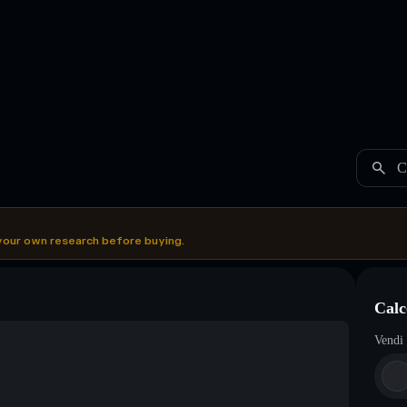
C
your own research before buying.
Cal
Vendi