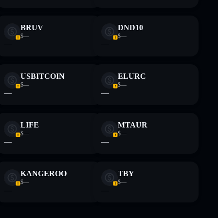
BRUV
DND10
$—
$—
—
—
USBITCOIN
ELURC
$—
$—
—
—
LIFE
MTAUR
$—
$—
—
—
KANGEROO
TBY
$—
$—
—
—