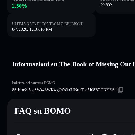
2.50%
29,892
ULTIMA DATA DI CONTROLLO DEI RISCHI
8/4/2026, 12:37:16 PM
Informazioni su The Book of Missing Ou
Indirizzo del contratto BOMO
8SjKoc2s5cqSW4z6WKwgQiWkdUNnpTso5Jd8BZTNYESd
FAQ su BOMO