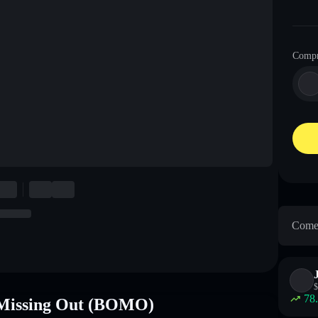
Comp
Come 
$
78
f Missing Out (BOMO)