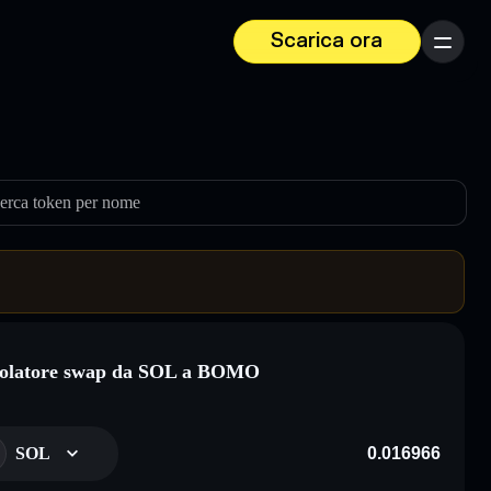
Scarica ora
Menu
erca token per nome
colatore swap da SOL a BOMO
SOL