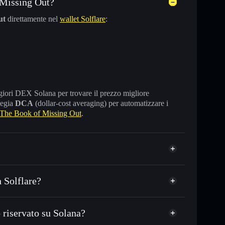
 Missing Out?
ut
direttamente nel
wallet Solflare
:
maggiori DEX Solana per trovare il prezzo migliore
tegia
DCA
(dollar-cost averaging) per automatizzare i
The Book of Missing Out
.
 Solflare?
riservato su Solana?
 o in migliaia di altri token Solana al prezzo