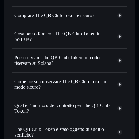
Comprare The QB Club Token è sicuro?
The QB Club Token
non è verificato
Cosa posso fare con The QB Club Token in
Solflare?
The QB Club Token
wallet Solflare
Scambiare istantaneamente
— scambia QBC in SOL,
Posso inviare The QB Club Token in modo
USDC o in migliaia di altri token Solana al prezzo migliore
riservato su Solana?
con il routing intelligente dell’ordine
Aggregatore di privacy
Impostare ordini limite
— automatizza i tuoi trade al
Come posso conservare The QB Club Token in
prezzo desiderato di QBC
modo sicuro?
Usare il DCA
— applica la strategia dollar-cost average su
QBC nel tempo
The QB Club Token
wallet non-custodial
Solflare
Inviare in modo riservato
— trasferisci QBC senza
Qual è l’indirizzo del contratto per The QB Club
collegare pubblicamente i wallet usando l’Aggregatore di
Token?
privacy incorporato di Solflare
Solflare
The QB Club
Monitorare in tempo reale
— conosci prezzo, volume,
The QB Club Token
Token
capitalizzazione di mercato e liquidità di QBC
The QB Club Token è stato oggetto di audit o
Aggregatore di privacy
6TXLRzGhGQU8RoKqMxDNjosUiMTrp3ZyAaPyd9PTfDX8
verifiche?
Conservare in modo sicuro
— tieni i tuoi QBC in un