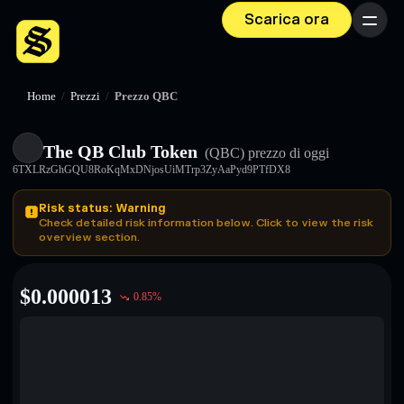
Scarica ora
Menu
Home
/
Prezzi
/
Prezzo QBC
The QB Club Token
(QBC)
prezzo di oggi
6TXLRzGhGQU8RoKqMxDNjosUiMTrp3ZyAaPyd9PTfDX8
Risk status: Warning
Check detailed risk information below. Click to view the risk
overview section.
$
0.000013
0.85
%