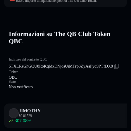
Basso importo di liquidità nel pool di The QB Club Token.
Informazioni su The QB Club Token
QBC
Indirizzo del contratto QBC
6TXLRzGhGQU8RoKqMxDNjosUiMTrp3ZyAaPyd9PTfDX8
Ticker
QBC
Stato
Non verificato
JIMOTHY
$
0.01529
307.08
%