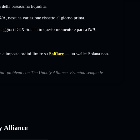
della bassissima liquidità.
N/A
,
nessuna variazione
rispetto al giorno prima.
i maggiori DEX Solana in questo momento è pari a
N/A
.
 e imposta ordini limite su
Solflare
— un wallet Solana non-
nziali problemi con The Unholy Alliance. Esamina sempre le
y Alliance