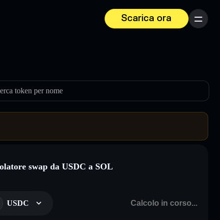
Scarica ora
Menu
erca token per nome
olatore swap da USDC a SOL
USDC