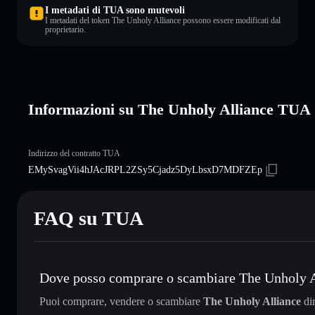
I metadati di TUA sono mutevoli
I metadati del token The Unholy Alliance possono essere modificati dal
proprietario.
Informazioni su The Unholy Alliance TUA
Indirizzo del contratto TUA
EMySvagVii4hJAcJRPL2ZSy5Cjadz5DyLbsxD7MDFZEp
FAQ su TUA
Dove posso comprare o scambiare The Unholy A
Puoi comprare, vendere o scambiare
The Unholy Alliance
di