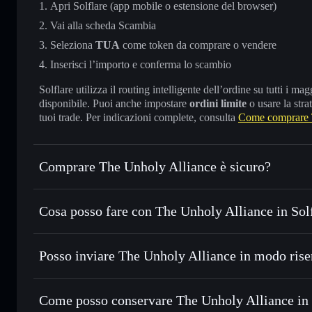
Apri Solflare (app mobile o estensione del browser)
Vai alla scheda Scambia
Seleziona
TUA
come token da comprare o vendere
Inserisci l’importo e conferma lo scambio
Solflare utilizza il routing intelligente dell’ordine su tutti i 
disponibile. Puoi anche impostare
ordini limite
o usare la stra
tuoi trade. Per indicazioni complete, consulta
Come comprare 
Comprare The Unholy Alliance è sicuro?
The Unholy Alliance
non è verificato
Cosa posso fare con The Unholy Alliance in Sol
The Unholy Alliance
wallet Solflare
Posso inviare The Unholy Alliance in modo rise
Scambiare istantaneamente
— scambia TUA in SOL, USDC o
con il routing intelligente dell’ordine
Aggregatore di privacy
Impostare ordini limite
— automatizza i tuoi trade al pre
Come posso conservare The Unholy Alliance in
Usare il DCA
— applica la strategia dollar-cost average 