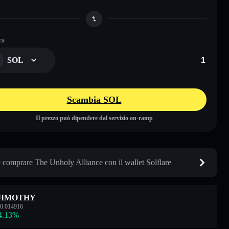
ra
SOL
Scambia SOL
Il prezzo può dipendere dal servizio on-ramp
comprare The Unholy Alliance con il wallet Solflare
JIMOTHY
0.014916
4.13
%