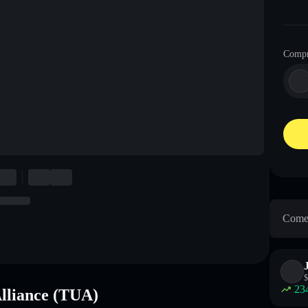
Comp
Come 
$
23
lliance (TUA)