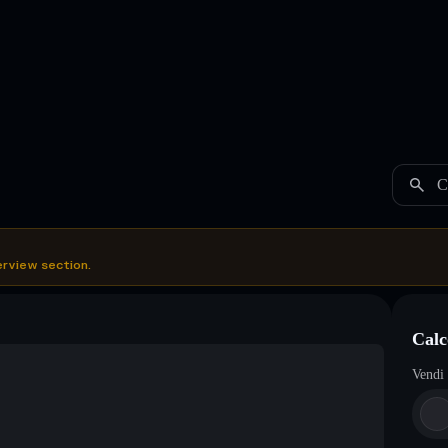
C
erview section.
Calc
Vendi