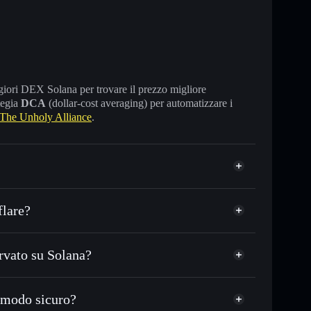
maggiori DEX Solana per trovare il prezzo migliore
tegia
DCA
(dollar-cost averaging) per automatizzare i
The Unholy Alliance
.
flare?
rvato su Solana?
 in migliaia di altri token Solana al prezzo migliore
zzo desiderato di TUA
 modo sicuro?
su TUA nel tempo