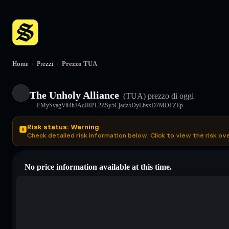
Home
/
Prezzi
/
Prezzo TUA
The Unholy Alliance
(TUA)
prezzo di oggi
EMySvagVii4hJAcJRPL2ZSy5Cjadz5DyLbsxD7MDFZEp
Risk status: Warning
Check detailed risk information below. Click to view the risk ov
No price information available at this time.