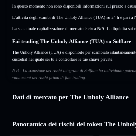
In questo momento non sono disponibili informazioni sul prezzo a causa 
L’attività degli scambi di The Unholy Alliance (TUA) su 24 h è pari a
La sua attuale capitalizzazione di mercato è circa
N/A
. La liquidità su
Fai trading The Unholy Alliance (TUA) su Solflare
The Unholy Alliance (TUA) è disponibile per scambialo istantaneamente
custodial nel quale sei tu a controllare le tue chiavi private.
N.B.: La scansione dei rischi integrata di Solflare ha individuato pote
valutazioni dei rischi prima di fare trading.
Dati di mercato per The Unholy Alliance
Panoramica dei rischi del token The Unhol