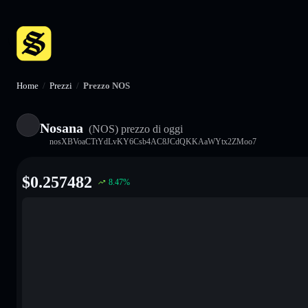
Home
/
Prezzi
/
Prezzo NOS
Nosana
(NOS)
prezzo di oggi
nosXBVoaCTtYdLvKY6Csb4AC8JCdQKKAaWYtx2ZMoo7
$
0.257482
8.47
%