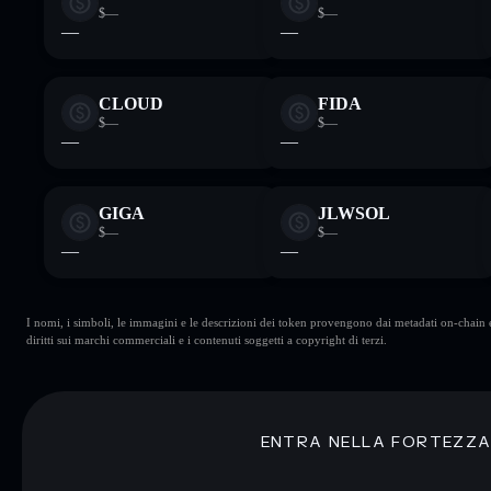
$—
$—
—
—
CLOUD
FIDA
$—
$—
—
—
GIGA
JLWSOL
$—
$—
—
—
I nomi, i simboli, le immagini e le descrizioni dei token provengono dai metadati on-chain e 
diritti sui marchi commerciali e i contenuti soggetti a copyright di terzi.
ENTRA NELLA FORTEZZ