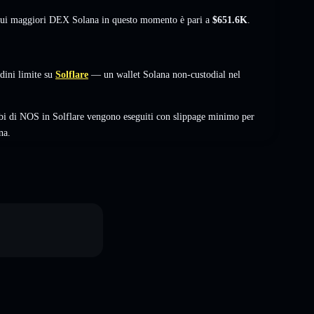
à sui maggiori DEX Solana in questo momento è pari a
$651.6K
.
ini limite su
Solflare
— un wallet Solana non-custodial nel
bi di NOS in Solflare vengono eseguiti con slippage minimo per
na.