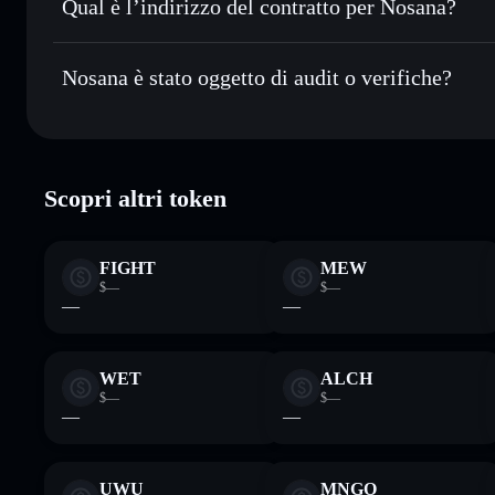
Qual è l’indirizzo del contratto per Nosana?
Monitorare in tempo reale
— conosci prezzo, volume, capi
Nosana
Conservare in modo sicuro
— tieni i tuoi NOS in un wallet
nosXBVoaCTtYdLvKY6Csb4AC8JCdQKKAaWYtx2Z
Nosana è stato oggetto di audit o verifiche?
esclusivo controllo delle tue chiavi private
Nosana
verificato
Scopri altri token
FIGHT
MEW
$—
$—
—
—
WET
ALCH
$—
$—
—
—
UWU
MNGO