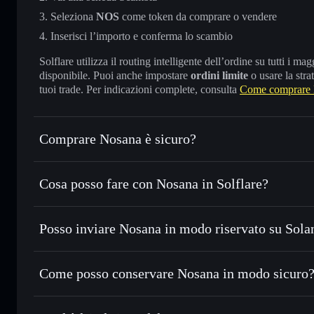
Seleziona
NOS
come token da comprare o vendere
Inserisci l’importo e conferma lo scambio
Solflare utilizza il routing intelligente dell’ordine su tutti i 
disponibile. Puoi anche impostare
ordini limite
o usare la stra
tuoi trade. Per indicazioni complete, consulta
Come comprare
Comprare Nosana è sicuro?
Nosana
token verificato
Cosa posso fare con Nosana in Solflare?
Nosana
wallet Solflare
Posso inviare Nosana in modo riservato su Sola
Scambiare istantaneamente
— scambia NOS in SOL, USDC o
con il routing intelligente dell’ordine
wallet Solflare
Aggregatore di privacy
Impostare ordini limite
— automatizza i tuoi trade al pre
Come posso conservare Nosana in modo sicuro
Usare il DCA
— applica la strategia dollar-cost average 
Nosana
wa
Inviare in modo riservato
— trasferisci NOS senza collega
privacy incorporato di Solflare