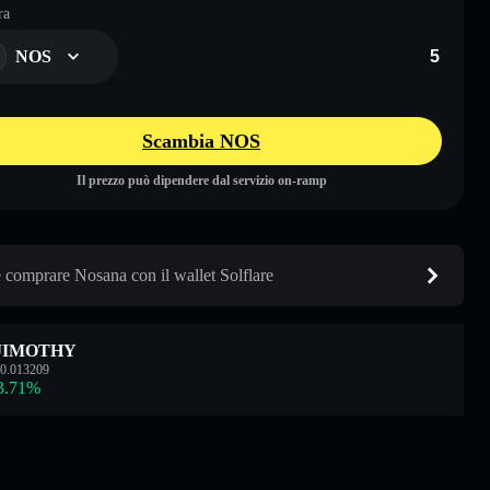
ra
NOS
Scambia NOS
Il prezzo può dipendere dal servizio on-ramp
comprare Nosana con il wallet Solflare
JIMOTHY
0.013209
3.71
%