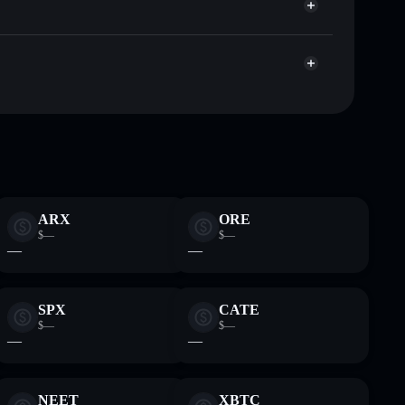
Aggregatore di privacy
talizzazione di mercato e liquidità di NOS
 non-custodial all’interno del quale hai il pieno ed
Moo7
NOS
wallet Solflare
ARX
ORE
$—
$—
—
—
SPX
CATE
$—
$—
—
—
NEET
XBTC