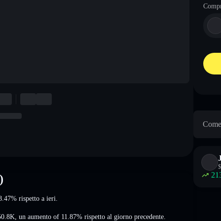
Comp
Come 
$
21
)
8.47%
rispetto a ieri.
50.8K
,
un aumento of 11.87%
rispetto al giorno precedente.