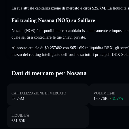
La sua attuale capitalizzazione di mercato è circa
$25.7M
. La liquidit
Fai trading Nosana (NOS) su Solflare
Nosana (NOS) è disponibile per scambialo istantaneamente e imposta ord
quale sei tu a controllare le tue chiavi private.
Al prezzo attuale di $0.257482 con $651.6K in liquidità DEX, gli scam
mezzo del routing intelligente dell’ordine su tutti i principali DEX Sola
Dati di mercato per Nosana
CAPITALIZZAZIONE DI MERCATO
VOLUME 24H
25.75M
150.76K
11.87
%
LIQUIDITÀ
651.60K