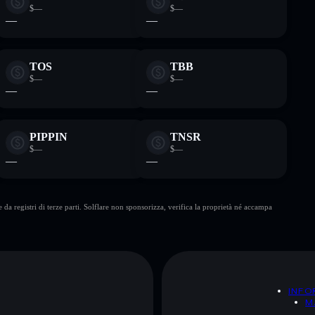
$—
$—
—
—
TOS
TBB
$—
$—
—
—
PIPPIN
TNSR
$—
$—
—
—
da registri di terze parti. Solflare non sponsorizza, verifica la proprietà né accampa
A
INFO
M