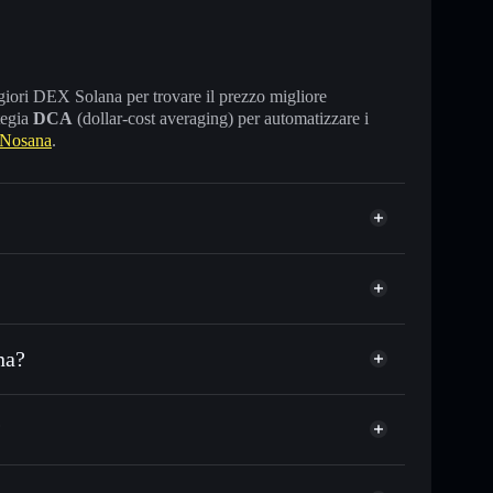
maggiori DEX Solana per trovare il prezzo migliore
tegia
DCA
(dollar-cost averaging) per automatizzare i
 Nosana
.
na?
 in migliaia di altri token Solana al prezzo migliore
Nosana
zzo desiderato di NOS
?
su NOS nel tempo
llet non-custodial
Solflare
re pubblicamente i wallet usando l’Aggregatore di