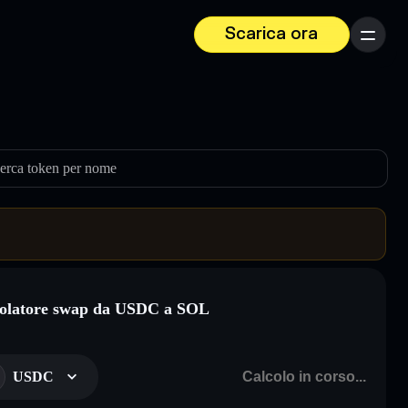
Scarica ora
Menu
erca token per nome
olatore swap da USDC a SOL
USDC