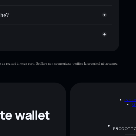
italizzazione di mercato e liquidità di TH COIN
allet non-custodial all’interno del quale hai il pieno ed
hkpump
che?
TH COIN
wallet
Theek Hai Coin
da registri di terze parti. Solflare non sponsorizza, verifica la proprietà né accampa
ormativi e non costituiscono una consulenza finanziaria.
z.
A
INFO
M
nte wallet
PRODOTT