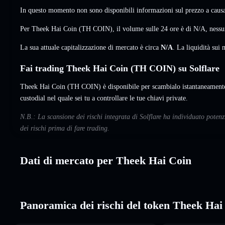
In questo momento non sono disponibili informazioni sul prezzo a causa 
Per Theek Hai Coin (TH COIN), il volume sulle 24 ore è di
N/A
,
nessu
La sua attuale capitalizzazione di mercato è circa
N/A
. La liquidità su
Fai trading Theek Hai Coin (TH COIN) su Solflare
Theek Hai Coin (TH COIN) è disponibile per scambialo istantaneamente 
custodial nel quale sei tu a controllare le tue chiavi private.
N.B.: La scansione dei rischi integrata di Solflare ha individuato pote
dei rischi prima di fare trading.
Dati di mercato per Theek Hai Coin
Panoramica dei rischi del token Theek Hai