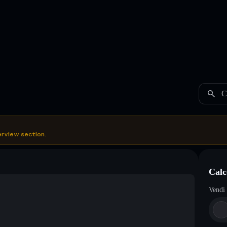
C
erview section.
Calc
Vendi