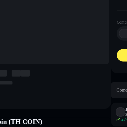
Comp
Come 
$
27
Coin (TH COIN)