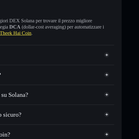
maggiori DEX Solana per trovare il prezzo migliore
tegia
DCA
(dollar-cost averaging) per automatizzare i
Theek Hai Coin
.
?
 su Solana?
SDC o in migliaia di altri token Solana al prezzo
zzo desiderato di TH COIN
 sicuro?
 su TH COIN nel tempo
wallet non-custodial
Solflare
llegare pubblicamente i wallet usando l’Aggregatore di
Theek Hai Coin
Coin?