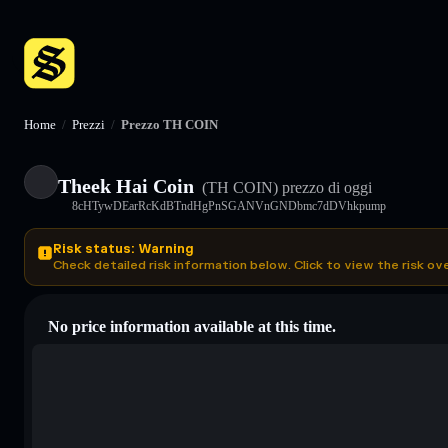
Home
/
Prezzi
/
Prezzo TH COIN
Theek Hai Coin
(TH COIN)
prezzo di oggi
8cHTywDEarRcKdBTndHgPnSGANVnGNDbmc7dDVhkpump
Risk status: Warning
Check detailed risk information below. Click to view the risk ov
No price information available at this time.