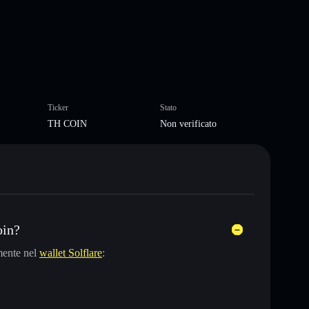
Ticker
Stato
TH COIN
Non verificato
oin?
mente nel
wallet Solflare
: