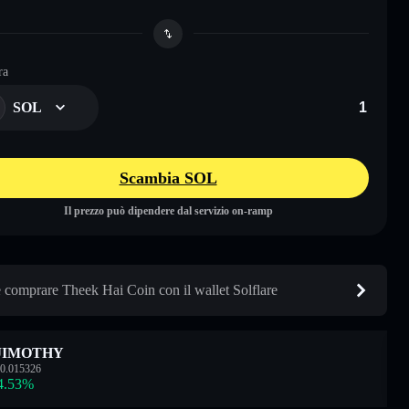
ra
SOL
Scambia SOL
Il prezzo può dipendere dal servizio on-ramp
comprare Theek Hai Coin con il wallet Solflare
JIMOTHY
0.015326
4.53
%