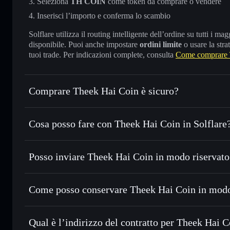
Seleziona
TH COIN
come token da comprare o vendere
Inserisci l’importo e conferma lo scambio
Solflare utilizza il routing intelligente dell’ordine su tutti i 
disponibile. Puoi anche impostare
ordini limite
o usare la stra
tuoi trade. Per indicazioni complete, consulta
Come comprare 
Comprare Theek Hai Coin è sicuro?
Theek Hai Coin
non è verificato
Cosa posso fare con Theek Hai Coin in Solflare
Theek Hai Coin
wallet Solflare
Posso inviare Theek Hai Coin in modo riservato
Scambiare istantaneamente
— scambia TH COIN in SOL, U
migliore con il routing intelligente dell’ordine
Aggregatore di privacy
Impostare ordini limite
— automatizza i tuoi trade al pre
Come posso conservare Theek Hai Coin in modo
Usare il DCA
— applica la strategia dollar-cost average
Theek Hai Coin
Inviare in modo riservato
— trasferisci TH COIN senza co
Solflare
privacy incorporato di Solflare
Qual è l’indirizzo del contratto per Theek Hai 