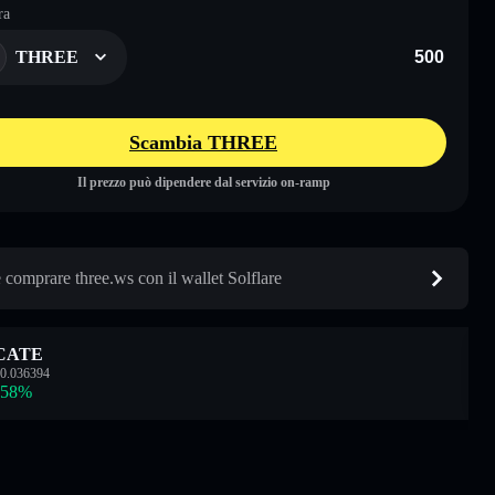
ra
THREE
Scambia THREE
Il prezzo può dipendere dal servizio on-ramp
comprare three.ws con il wallet Solflare
CATE
0.036394
.58
%