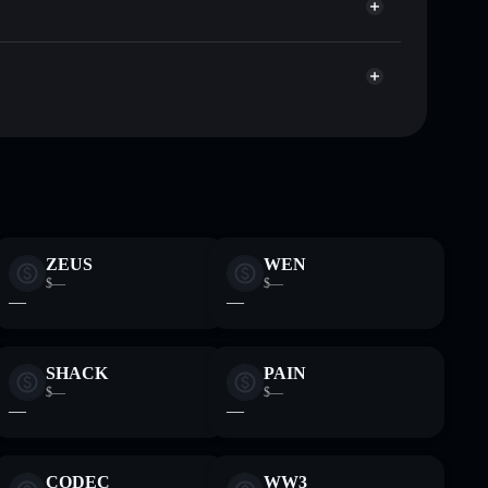
Aggregatore di privacy
italizzazione di mercato e liquidità di THREE
let non-custodial all’interno del quale hai il pieno ed
p
THREE
wallet Solflare
ZEUS
WEN
$—
$—
—
—
SHACK
PAIN
$—
$—
—
—
CODEC
WW3