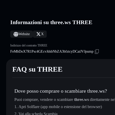
Informazioni su three.ws THREE
Website
X
Indirizzo del contratto THREE
FeMbDoX7R1Psc4GEcvJdsbNbZA3bfztcyDCatJVJpump
FAQ su THREE
Dove posso comprare o scambiare three.ws?
Puoi comprare, vendere o scambiare
three.ws
direttamente ne
Apri Solflare (app mobile o estensione del browser)
Vai alla scheda Scambia