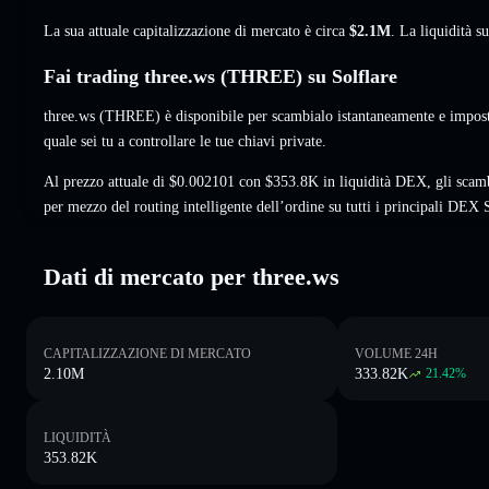
La sua attuale capitalizzazione di mercato è circa
$2.1M
. La liquidità 
Fai trading three.ws (THREE) su Solflare
three.ws (THREE) è disponibile per scambialo istantaneamente e imposta
quale sei tu a controllare le tue chiavi private.
Al prezzo attuale di $0.002101 con $353.8K in liquidità DEX, gli sca
per mezzo del routing intelligente dell’ordine su tutti i principali DEX 
Dati di mercato per three.ws
CAPITALIZZAZIONE DI MERCATO
VOLUME 24H
2.10M
333.82K
21.42
%
LIQUIDITÀ
353.82K