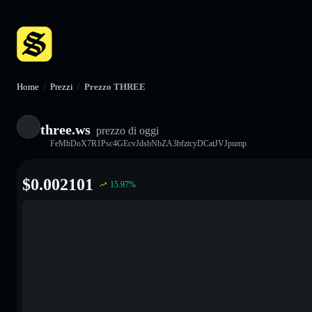
Home
/
Prezzi
/
Prezzo THREE
three.ws
prezzo di oggi
FeMbDoX7R1Psc4GEcvJdsbNbZA3bfztcyDCatJVJpump
$
0.002101
15.97
%