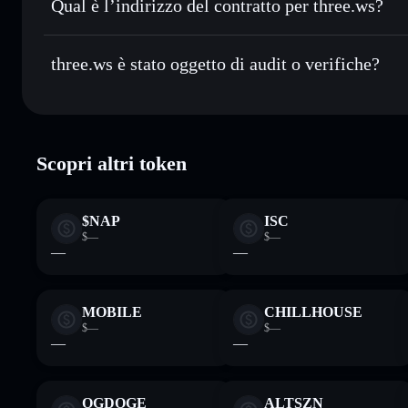
Qual è l’indirizzo del contratto per three.ws?
Monitorare in tempo reale
— conosci prezzo, volume, cap
three.ws
Conservare in modo sicuro
— tieni i tuoi THREE in un wal
FeMbDoX7R1Psc4GEcvJdsbNbZA3bfztcyDCatJVJpum
three.ws è stato oggetto di audit o verifiche?
esclusivo controllo delle tue chiavi private
three.ws
verificato
Scopri altri token
$NAP
ISC
$—
$—
—
—
MOBILE
CHILLHOUSE
$—
$—
—
—
OGDOGE
ALTSZN