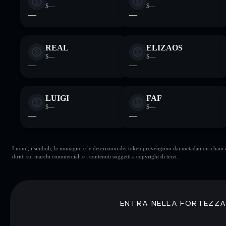
$—
$—
—
—
REAL
ELIZAOS
$—
$—
—
—
LUIGI
FAF
$—
$—
—
—
I nomi, i simboli, le immagini e le descrizioni dei token provengono dai metadati on-chain e 
diritti sui marchi commerciali e i contenuti soggetti a copyright di terzi.
ENTRA NELLA FORTEZZ