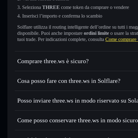
Seleziona
THREE
come token da comprare o vendere
Inserisci l’importo e conferma lo scambio
Solflare utilizza il routing intelligente dell’ordine su tutti i 
disponibile. Puoi anche impostare
ordini limite
o usare la stra
tuoi trade. Per indicazioni complete, consulta
Come comprare 
Comprare three.ws è sicuro?
three.ws
token verificato
Cosa posso fare con three.ws in Solflare?
three.ws
wallet Solflare
Posso inviare three.ws in modo riservato su Sol
Scambiare istantaneamente
— scambia THREE in SOL, USD
migliore con il routing intelligente dell’ordine
wallet Solflare
Aggregatore di privacy
Impostare ordini limite
— automatizza i tuoi trade al pre
Come posso conservare three.ws in modo sicur
Usare il DCA
— applica la strategia dollar-cost average
three.ws
w
Inviare in modo riservato
— trasferisci THREE senza coll
privacy incorporato di Solflare