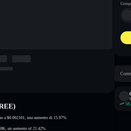
Comp
Come 
$
58
HREE)
rno a
$0.002101
, una aumento di 15.97%
.
.8K
,
un aumento of 21.42%
.