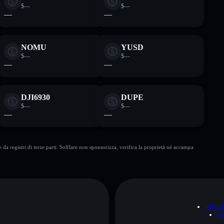
$—
$—
—
—
NOMU
YUSD
$—
$—
—
—
DJI6930
DUPE
$—
$—
—
—
da registri di terze parti. Solflare non sponsorizza, verifica la proprietà né accampa
A
INFO
M