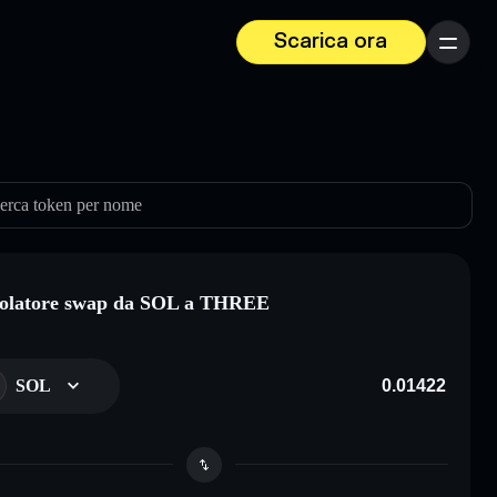
Scarica ora
Menu
erca token per nome
olatore swap da SOL a THREE
SOL