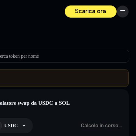
Scarica ora
Menu
erca token per nome
olatore swap da USDC a SOL
USDC