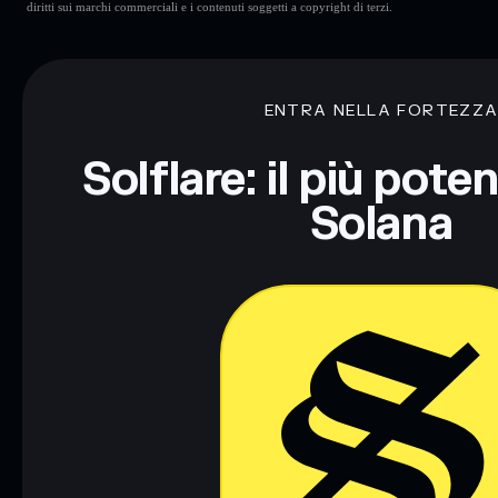
diritti sui marchi commerciali e i contenuti soggetti a copyright di terzi.
ENTRA NELLA FORTEZZ
Solflare: il più pote
Solana