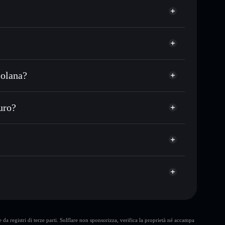
Solana?
 in migliaia di altri token Solana al prezzo migliore
zo desiderato di CAT
uro?
su CAT nel tempo
wallet non-custodial
Solflare
re pubblicamente i wallet usando l’Aggregatore di
TikTok Cat
Aggregatore di
talizzazione di mercato e liquidità di CAT
 non-custodial all’interno del quale hai il pieno ed
upump
CAT
wallet Solflare
da registri di terze parti. Solflare non sponsorizza, verifica la proprietà né accampa