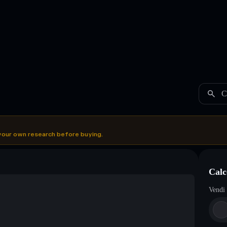
C
your own research before buying.
Calc
Vendi