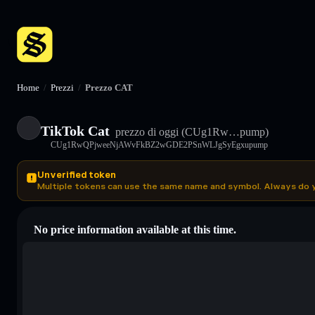
Home
/
Prezzi
/
Prezzo CAT
TikTok Cat
prezzo di oggi
(CUg1Rw…pump)
CUg1RwQPjweeNjAWvFkBZ2wGDE2PSnWLJgSyEgxupump
Unverified token
Multiple tokens can use the same name and symbol. Always do 
No price information available at this time.