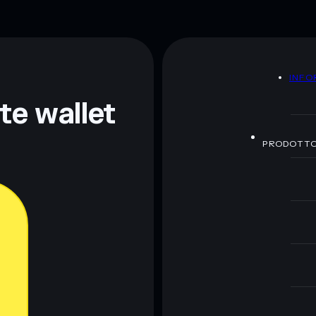
A
INFO
nte wallet
PRODOTT