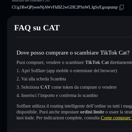
Indirizzo del contratto CAT
CUg1RwQPjweeNjAWvFkBZ2wGDE2PSnWLJgSyEgxupump
FAQ su CAT
Dove posso comprare o scambiare TikTok Cat?
Puoi comprare, vendere o scambiare
TikTok Cat
direttament
Apri Solflare (app mobile o estensione del browser)
Vai alla scheda Scambia
Seleziona
CAT
come token da comprare o vendere
Inserisci l’importo e conferma lo scambio
Solflare utilizza il routing intelligente dell’ordine su tutti i 
disponibile. Puoi anche impostare
ordini limite
o usare la stra
tuoi trade. Per indicazioni complete, consulta
Come comprare 