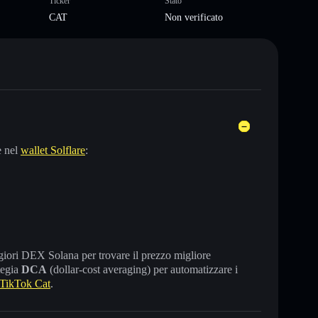
Ticker
Stato
CAT
Non verificato
e nel
wallet Solflare
:
maggiori DEX Solana per trovare il prezzo migliore
tegia
DCA
(dollar-cost averaging) per automatizzare i
TikTok Cat
.