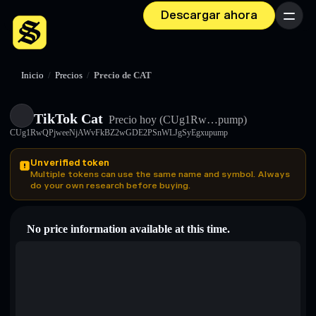
Descargar ahora
Menú
Inicio
/
Precios
/
Precio de CAT
TikTok Cat
Precio hoy
(CUg1Rw…pump)
CUg1RwQPjweeNjAWvFkBZ2wGDE2PSnWLJgSyEgxupump
Unverified token
Multiple tokens can use the same name and symbol. Always
do your own research before buying.
No price information available at this time.