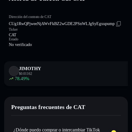
Dirección del contrato de CAT
CUg1RwQPjweeNjAWvFkBZ2wGDE2PSnWLJgSyEgxupump
Ticker
CAT
Estado
No verificado
JIMOTHY
$
0.01162
78.49
%
Preguntas frecuentes de CAT
¿Dónde puedo comprar o intercambiar TikTok