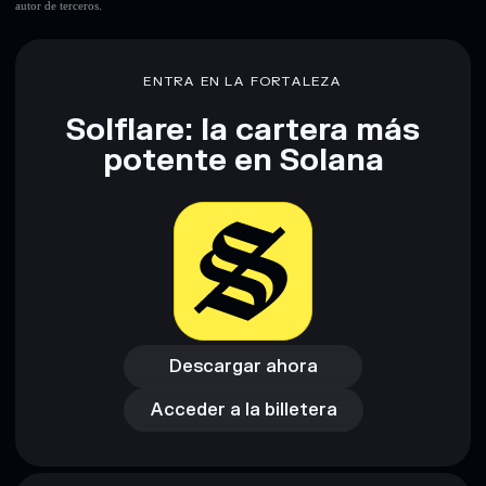
autor de terceros.
Descargo de responsabilidad: Esta información tiene
únicamente fines educativos y no constituye asesoramiento
financiero. Investiga siempre por tu cuenta. Datos
proporcionados por rugcheck.xyz.
ENTRA EN LA FORTALEZA
Solflare: la cartera más
potente en Solana
Descargar ahora
Acceder a la billetera
Descargar ahora
Acceder a la billetera