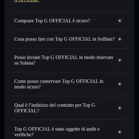
Comprare Top G OFFICIAL è sicuro?
Top G OFFICIAL
non è verificato
Cosa posso fare con Top G OFFICIAL in Solflare?
Top G OFFICIAL
wallet Solflare
Scambiare istantaneamente
— scambia TOPG in SOL,
Posso inviare Top G OFFICIAL in modo riservato
USDC o in migliaia di altri token Solana al prezzo migliore
su Solana?
con il routing intelligente dell’ordine
Aggregatore di privacy
Impostare ordini limite
— automatizza i tuoi trade al
Come posso conservare Top G OFFICIAL in
prezzo desiderato di TOPG
modo sicuro?
Usare il DCA
— applica la strategia dollar-cost average su
TOPG nel tempo
Top G OFFICIAL
wallet non-custodial
Solflare
Inviare in modo riservato
— trasferisci TOPG senza
Qual è l’indirizzo del contratto per Top G
collegare pubblicamente i wallet usando l’Aggregatore di
OFFICIAL?
privacy incorporato di Solflare
Solflare
Top G
Monitorare in tempo reale
— conosci prezzo, volume,
Top G OFFICIAL
OFFICIAL
capitalizzazione di mercato e liquidità di TOPG
Top G OFFICIAL è stato oggetto di audit o
Aggregatore di privacy
AvJXiSu9F3a29YmQqqvnDjnnB87RznqQubS2HjJEpump
verifiche?
Conservare in modo sicuro
— tieni i tuoi TOPG in un