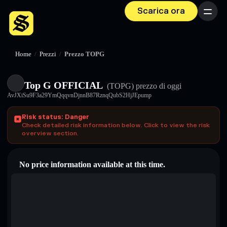
Scarica ora
Menu
Home
/
Prezzi
/
Prezzo TOPG
Top G OFFICIAL
(TOPG)
prezzo di oggi
AvJXiSu9F3a29YmQqqvnDjnnB87RznqQubS2HjJEpump
Risk status: Danger
Check detailed risk information below. Click to view the risk
overview section.
No price information available at this time.