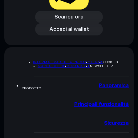
rugcheck.xyz.
Scarica ora
Accedi al wallet
Scarica ora
Accedi al wallet
INFORMATIVA SULLA PRIVACY
TERMS
COOKIES
MAPPA DEL SITO
BRAND KIT
NEWSLETTER
Panoramica
PRODOTTO
Principali funzionalità
Sicurezza