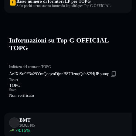
Basso numero di fornitori LP per TOPG
Solo pochi utenti stanno fornendo liquidità per Top G OFFICIAL.
Informazioni su Top G OFFICIAL
TOPG
Indirizzo del contratto TOPG
AvJXiSu9F3a29YmQqqvnDjnnB87RznqQubS2HjJEpump
Ticker
TOPG
Stato
Non verificato
BMT
$
0.023185
78.16
%