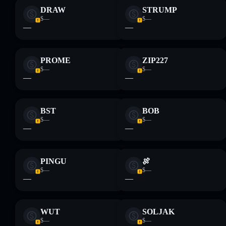
DRAW
STRUMP
$—
$—
—
—
PROME
ZIP227
$—
$—
—
—
BST
BOB
$—
$—
—
—
PINGU
🍖
$—
$—
—
—
WUT
SOLJAK
$—
$—