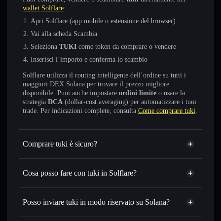
wallet Solflare
:
Apri Solflare (app mobile o estensione del browser)
Vai alla scheda Scambia
Seleziona
TUKI
come token da comprare o vendere
Inserisci l’importo e conferma lo scambio
Solflare utilizza il routing intelligente dell’ordine su tutti i
maggiori DEX Solana per trovare il prezzo migliore
disponibile. Puoi anche impostare
ordini limite
o usare la
strategia
DCA
(dollar-cost averaging) per automatizzare i tuoi
trade. Per indicazioni complete, consulta
Come comprare tuki
.
Comprare tuki è sicuro?
tuki
non è verificato
Cosa posso fare con tuki in Solflare?
tuki
wallet Solflare
Scambiare istantaneamente
— scambia TUKI in SOL,
Posso inviare tuki in modo riservato su Solana?
USDC o in migliaia di altri token Solana al prezzo migliore
Aggregatore di privacy
con il routing intelligente dell’ordine