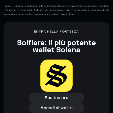
I nomi, i simboli, le immagini e le descrizioni dei token provengono dai metadati on-chain
e da registri di terze parti. Solflare non sponsorizza, verifica la proprietà né accampa diritti
sui marchi commerciali e i contenuti soggetti a copyright di terzi.
ENTRA NELLA FORTEZZA
Solflare: il più potente
wallet Solana
Scarica ora
Accedi al wallet
Scarica ora
Accedi al wallet