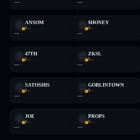
—
—
ANSOM
$HONEY
$—
$—
—
—
47TH
ZKSL
$—
$—
—
—
SATOSHIS
GOBLINTOWN
$—
$—
—
—
JOE
PROPS
$—
$—
—
—