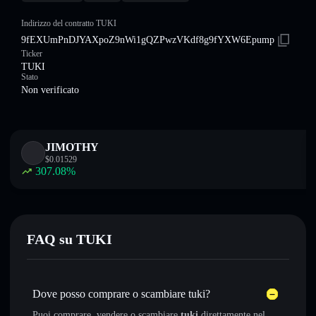
Indirizzo del contratto TUKI
9fEXUmPnDJYAXpoZ9nWi1gQZPwzVKdf8g9fYXW6Epump
Ticker
TUKI
Stato
Non verificato
JIMOTHY
$
0.01529
307.08
%
FAQ su TUKI
Dove posso comprare o scambiare tuki?
Puoi comprare, vendere o scambiare
tuki
direttamente nel