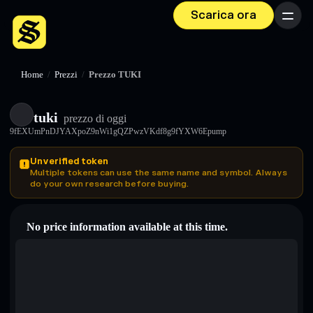
Scarica ora
Menu
Home
/
Prezzi
/
Prezzo TUKI
tuki
prezzo di oggi
9fEXUmPnDJYAXpoZ9nWi1gQZPwzVKdf8g9fYXW6Epump
Unverified token
Multiple tokens can use the same name and symbol. Always
do your own research before buying.
No price information available at this time.